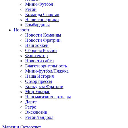
Мини-Футбол
Регби
Команда Спартак
Наши соперники
Бомбардиры
Новости
Новости Команды
Новости Фратрии
Наш хоккей
Сборная России
Фан-cектор
Новости сайта
Благотворительность
Мини-футбол/Пляжка
Наша История
Обзор прессы
Конкурсы Фратрии
Мир Ультрас
Наш магазин/партнеры
Дартс
Ретро
Эксклюзив
Регби/гандбол
Магазин
Фотоотчет