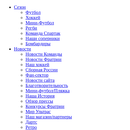
Сезон
Футбол
Хоккей
Мини-Футбол
Регби
Команда Спартак
Наши соперники
Бомбардиры
Новости
Новости Команды
Новости Фратрии
Наш хоккей
Сборная России
Фан-cектор
Новости сайта
Благотворительность
Мини-футбол/Пляжка
Наша История
Обзор прессы
Конкурсы Фратрии
Мир Ультрас
Наш магазин/партнеры
Дартс
Ретро