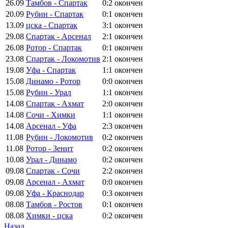
26.09
Тамбов - Спартак
0:2
окончен
20.09
Рубин - Спартак
0:1
окончен
13.09
цска - Спартак
3:1
окончен
29.08
Спартак - Арсенал
2:1
окончен
26.08
Ротор - Спартак
0:1
окончен
23.08
Спартак - Локомотив
2:1
окончен
19.08
Уфа - Спартак
1:1
окончен
15.08
Динамо - Ротор
0:0
окончен
15.08
Рубин - Урал
1:1
окончен
14.08
Спартак - Ахмат
2:0
окончен
14.08
Сочи - Химки
1:1
окончен
14.08
Арсенал - Уфа
2:3
окончен
11.08
Рубин - Локомотив
0:2
окончен
11.08
Ротор - Зенит
0:2
окончен
10.08
Урал - Динамо
0:2
окончен
09.08
Спартак - Сочи
2:2
окончен
09.08
Арсенал - Ахмат
0:0
окончен
09.08
Уфа - Краснодар
0:3
окончен
08.08
Тамбов - Ростов
0:1
окончен
08.08
Химки - цска
0:2
окончен
Назад