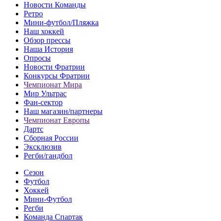
Новости Команды
Ретро
Мини-футбол/Пляжка
Наш хоккей
Обзор прессы
Наша История
Опросы
Новости Фратрии
Конкурсы Фратрии
Чемпионат Мира
Мир Ультрас
Фан-cектор
Наш магазин/партнеры
Чемпионат Европы
Дартс
Сборная России
Эксклюзив
Регби/гандбол
Сезон
Футбол
Хоккей
Мини-Футбол
Регби
Команда Спартак