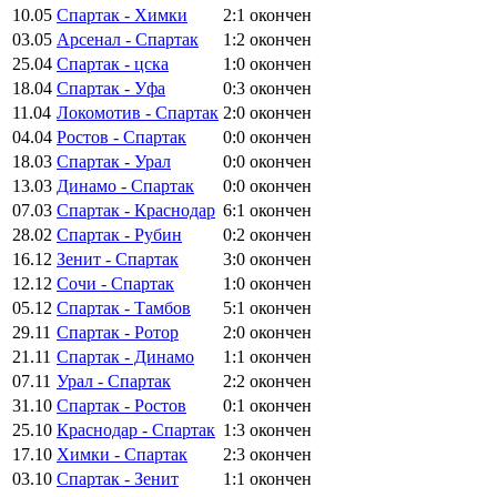
10.05
Спартак - Химки
2:1
окончен
03.05
Арсенал - Спартак
1:2
окончен
25.04
Спартак - цска
1:0
окончен
18.04
Спартак - Уфа
0:3
окончен
11.04
Локомотив - Спартак
2:0
окончен
04.04
Ростов - Спартак
0:0
окончен
18.03
Спартак - Урал
0:0
окончен
13.03
Динамо - Спартак
0:0
окончен
07.03
Спартак - Краснодар
6:1
окончен
28.02
Спартак - Рубин
0:2
окончен
16.12
Зенит - Спартак
3:0
окончен
12.12
Сочи - Спартак
1:0
окончен
05.12
Спартак - Тамбов
5:1
окончен
29.11
Спартак - Ротор
2:0
окончен
21.11
Спартак - Динамо
1:1
окончен
07.11
Урал - Спартак
2:2
окончен
31.10
Спартак - Ростов
0:1
окончен
25.10
Краснодар - Спартак
1:3
окончен
17.10
Химки - Спартак
2:3
окончен
03.10
Спартак - Зенит
1:1
окончен