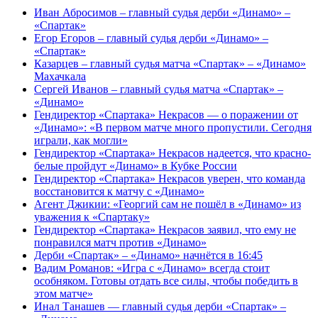
Иван Абросимов – главный судья дерби «Динамо» –
«Спартак»
Егор Егоров – главный судья дерби «Динамо» –
«Спартак»
Казарцев – главный судья матча «Спартак» – «Динамо»
Махачкала
Сергей Иванов – главный судья матча «Спартак» –
«Динамо»
Гендиректор «Спартака» Некрасов — о поражении от
«Динамо»: «В первом матче много пропустили. Сегодня
играли, как могли»
Гендиректор «Спартака» Некрасов надеется, что красно-
белые пройдут «Динамо» в Кубке России
Гендиректор «Спартака» Некрасов уверен, что команда
восстановится к матчу с «Динамо»
Агент Джикии: «Георгий сам не пошёл в «Динамо» из
уважения к «Спартаку»
Гендиректор «Спартака» Некрасов заявил, что ему не
понравился матч против «Динамо»
Дерби «Спартак» – «Динамо» начнётся в 16:45
Вадим Романов: «Игра с «Динамо» всегда стоит
особняком. Готовы отдать все силы, чтобы победить в
этом матче»
Инал Танашев — главный судья дерби «Спартак» –