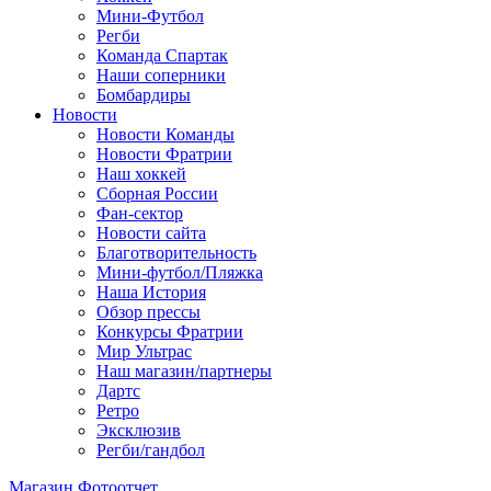
Мини-Футбол
Регби
Команда Спартак
Наши соперники
Бомбардиры
Новости
Новости Команды
Новости Фратрии
Наш хоккей
Сборная России
Фан-cектор
Новости сайта
Благотворительность
Мини-футбол/Пляжка
Наша История
Обзор прессы
Конкурсы Фратрии
Мир Ультрас
Наш магазин/партнеры
Дартс
Ретро
Эксклюзив
Регби/гандбол
Магазин
Фотоотчет