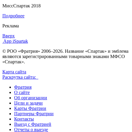
МиссСпартак 2018
Подробнее
Реклама
Вверх
App iSpartak
© РОО «Фратрия» 2006–2026. Название «Спартак» и эмблема
являются зарегистрированными товарными знаками МФСО
«Спартак».
Карта сайта
Раскрутка сайта:
Фратрия
О сайте
Об организации
Цели и задачи
Карты Фратрии
Партнеры Фратрии
Контакты
Выезд с Фратрией
Отчеты о выезде