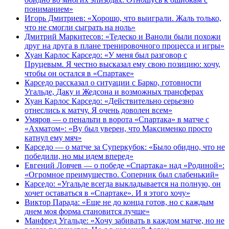
пониманием»
Игорь Дмитриев: «Хорошо, что выиграли. Жаль только,
что не смогли сыграть на ноль»
Дмитрий Маркитесов: «Тедеско и Ваноли были похожи
друг на друга в плане тренировочного процесса и игры»
Хуан Карлос Карседо: «У меня был разговор с
Пруцевым. Я честно высказал ему свою позицию: хочу,
чтобы он остался в «Спартаке»
Карседо рассказал о ситуации с Барко, готовности
Угальде, Даку и Жедсона и возможных трансферах
Хуан Карлос Карседо: «Действительно серьезно
отнеслись к матчу. Я очень доволен всем»
Умяров — о пенальти в ворота «Спартака» в матче с
«Ахматом»: «Ву был уверен, что Максименко просто
катнул ему мяч»
Карседо — о матче за Суперкубок: «Было обидно, что не
победили, но мы идем вперед»
Евгений Ловчев — о победе «Спартака» над «Родиной»:
«Огромное преимущество. Соперник был слабенький»
Карседо: «Угальде всегда выкладывается на полную, он
хочет оставаться в «Спартаке». И я этого хочу»
Виктор Парада: «Еще не до конца готов, но с каждым
днем моя форма становится лучше»
Манфред Угальде: «Хочу забивать в каждом матче, но не