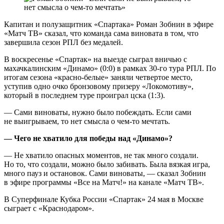
Капитан и полузащитник «Спартака» Роман Зобнин в эфире
«Матч ТВ» сказал, что команда сама виновата в том, что
завершила сезон РПЛ без медалей.
В воскресенье «Спартак» на выезде сыграл вничью с
махачкалинским «Динамо» (0:0) в рамках 30‑го тура РПЛ. По
итогам сезона «красно‑белые» заняли четвертое место,
уступив одно очко бронзовому призеру «Локомотиву»,
который в последнем туре проиграл цска (1:3).
— Сами виноваты, нужно было побеждать. Если сами
не выигрываем, то нет смысла о чем‑то мечтать.
— Чего не хватило для победы над «Динамо»?
— Не хватило опасных моментов, не так много создали.
Но то, что создали, можно было забивать. Была вязкая игра,
много пауз и остановок. Сами виноваты, — сказал Зобнин
в эфире программы «Все на Матч!» на канале «Матч ТВ».
В Суперфинале Кубка России «Спартак» 24 мая в Москве
сыграет с «Краснодаром».