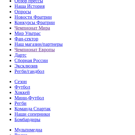
Обзор прессы
Наша История
Опросы
Новости Фратрии
Конкурсы Фратрии
Чемпионат Мира
Мир Ультрас
Фан-cектор
Наш магазин/партнеры
Чемпионат Европы
Дартс
Сборная России
Эксклюзив
Регби/гандбол
Сезон
Футбол
Хоккей
Мини-Футбол
Регби
Команда Спартак
Наши соперники
Бомбардиры
Мультимедиа