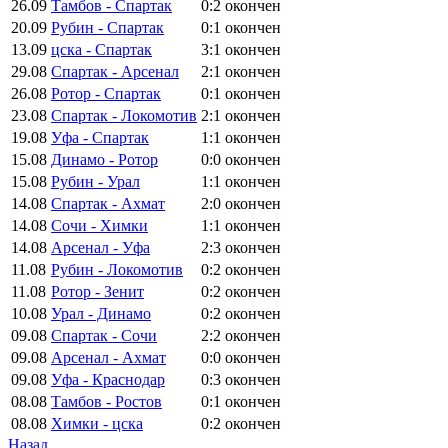
26.09
Тамбов - Спартак
0:2
окончен
20.09
Рубин - Спартак
0:1
окончен
13.09
цска - Спартак
3:1
окончен
29.08
Спартак - Арсенал
2:1
окончен
26.08
Ротор - Спартак
0:1
окончен
23.08
Спартак - Локомотив
2:1
окончен
19.08
Уфа - Спартак
1:1
окончен
15.08
Динамо - Ротор
0:0
окончен
15.08
Рубин - Урал
1:1
окончен
14.08
Спартак - Ахмат
2:0
окончен
14.08
Сочи - Химки
1:1
окончен
14.08
Арсенал - Уфа
2:3
окончен
11.08
Рубин - Локомотив
0:2
окончен
11.08
Ротор - Зенит
0:2
окончен
10.08
Урал - Динамо
0:2
окончен
09.08
Спартак - Сочи
2:2
окончен
09.08
Арсенал - Ахмат
0:0
окончен
09.08
Уфа - Краснодар
0:3
окончен
08.08
Тамбов - Ростов
0:1
окончен
08.08
Химки - цска
0:2
окончен
Назад