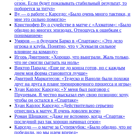
сезон. Если будет показывать стабильный результат, то
поборется за титул»
Ву — о работе с Карседо: «Было очень много тактики, и
мне это сильно помогло»
Кристиофер Ву о судействе в матче с «Ахматом»: «Было
обидно во многих эпизодах. Отношусь к ошибкам с
пониманием»
Умяров — о будущем Барко в «Спартаке»: «Это дело
игрока и клуба. Понятно, что у Эсекьеля сильное
влияние на команду»
Игорь Дмитриев: «Хорошо, что выиграли. Жаль только,
что не смогли сыграть на ноль»
Виктор Парада: «Еще не до конца готов, но с каждым
днем моя форма становится лучше»
Дмитрий Маркитесов: «Тедеско и Ваноли были похожи
друг на друга в плане тренировочного процесса и игры»
Хуан Карлос Карседо: «У меня был разговор с
Пруцевым. Я честно высказал ему свою позицию: хочу,
чтобы он остался в «Спартаке»
Хуан Карлос Карседо: «Действительно серьезно
отнеслись к матчу. Я очень доволен всем»
Роман Шишкин: «Даже не вспомню, когда «Спартак»
последний раз так хорошо начинал сезон»
Карседо — о матче за Суперкубок: «Было обидно, что не
победили, но мы идем вперед»