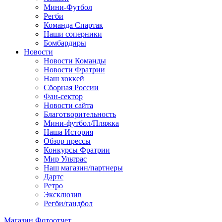
Мини-Футбол
Регби
Команда Спартак
Наши соперники
Бомбардиры
Новости
Новости Команды
Новости Фратрии
Наш хоккей
Сборная России
Фан-cектор
Новости сайта
Благотворительность
Мини-футбол/Пляжка
Наша История
Обзор прессы
Конкурсы Фратрии
Мир Ультрас
Наш магазин/партнеры
Дартс
Ретро
Эксклюзив
Регби/гандбол
Магазин
Фотоотчет