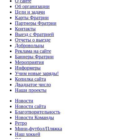
О сайте
Об организации
Цели и задачи
Карты Фратрии
Партнеры Фратрии
Контакты
Выезд с Фратрией
Отчеты о выезде
Добровольцы
Реклама на сайте
Баннеры Фратрии
Мероприятия
Информеры
Учим новые заряды!
Копилка сайта
Двадцатое число
Наши проекты
Новости
Новости сайта
Благотворительность
Новости Команды
Ретро
Мини-футбол/Пляжка
Наш хоккей