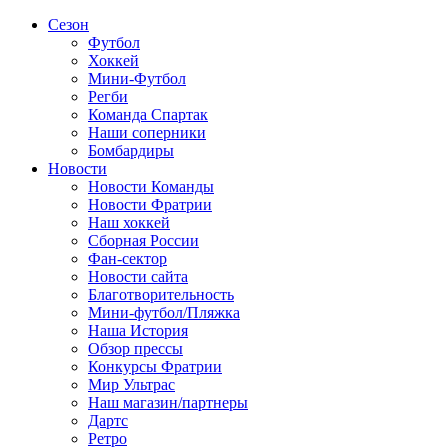
Сезон
Футбол
Хоккей
Мини-Футбол
Регби
Команда Спартак
Наши соперники
Бомбардиры
Новости
Новости Команды
Новости Фратрии
Наш хоккей
Сборная России
Фан-cектор
Новости сайта
Благотворительность
Мини-футбол/Пляжка
Наша История
Обзор прессы
Конкурсы Фратрии
Мир Ультрас
Наш магазин/партнеры
Дартс
Ретро