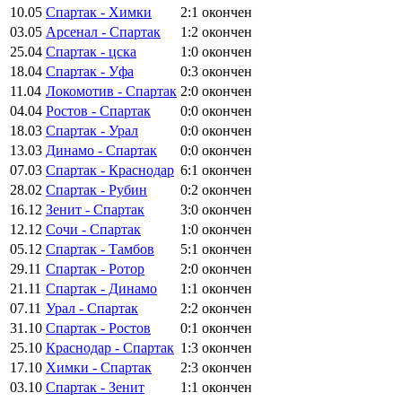
10.05
Спартак - Химки
2:1
окончен
03.05
Арсенал - Спартак
1:2
окончен
25.04
Спартак - цска
1:0
окончен
18.04
Спартак - Уфа
0:3
окончен
11.04
Локомотив - Спартак
2:0
окончен
04.04
Ростов - Спартак
0:0
окончен
18.03
Спартак - Урал
0:0
окончен
13.03
Динамо - Спартак
0:0
окончен
07.03
Спартак - Краснодар
6:1
окончен
28.02
Спартак - Рубин
0:2
окончен
16.12
Зенит - Спартак
3:0
окончен
12.12
Сочи - Спартак
1:0
окончен
05.12
Спартак - Тамбов
5:1
окончен
29.11
Спартак - Ротор
2:0
окончен
21.11
Спартак - Динамо
1:1
окончен
07.11
Урал - Спартак
2:2
окончен
31.10
Спартак - Ростов
0:1
окончен
25.10
Краснодар - Спартак
1:3
окончен
17.10
Химки - Спартак
2:3
окончен
03.10
Спартак - Зенит
1:1
окончен