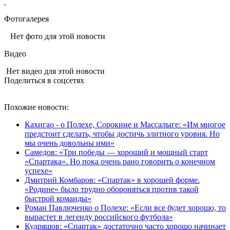
Фотогалерея
Нет фото для этой новости
Видео
Нет видео для этой новости
Поделиться в соцсетях
Похожие новости:
Кахигао - о Полехе, Сорокине и Массалыге: «Им многое
предстоит сделать, чтобы достичь элитного уровня. Но
мы очень довольны ими»
Самедов: «Три победы — хороший и мощный старт
«Спартака». Но пока очень рано говорить о конечном
успехе»
Дмитрий Комбаров: «Спартак» в хорошей форме.
«Родине» было трудно обороняться против такой
быстрой команды»
Роман Павлюченко о Полехе: «Если все будет хорошо, то
вырастет в легенду российского футбола»
Кудряшов: «Спартак» достаточно часто хорошо начинает