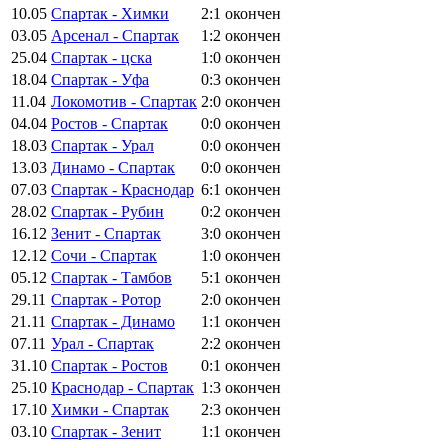
10.05
Спартак - Химки
2:1
окончен
03.05
Арсенал - Спартак
1:2
окончен
25.04
Спартак - цска
1:0
окончен
18.04
Спартак - Уфа
0:3
окончен
11.04
Локомотив - Спартак
2:0
окончен
04.04
Ростов - Спартак
0:0
окончен
18.03
Спартак - Урал
0:0
окончен
13.03
Динамо - Спартак
0:0
окончен
07.03
Спартак - Краснодар
6:1
окончен
28.02
Спартак - Рубин
0:2
окончен
16.12
Зенит - Спартак
3:0
окончен
12.12
Сочи - Спартак
1:0
окончен
05.12
Спартак - Тамбов
5:1
окончен
29.11
Спартак - Ротор
2:0
окончен
21.11
Спартак - Динамо
1:1
окончен
07.11
Урал - Спартак
2:2
окончен
31.10
Спартак - Ростов
0:1
окончен
25.10
Краснодар - Спартак
1:3
окончен
17.10
Химки - Спартак
2:3
окончен
03.10
Спартак - Зенит
1:1
окончен