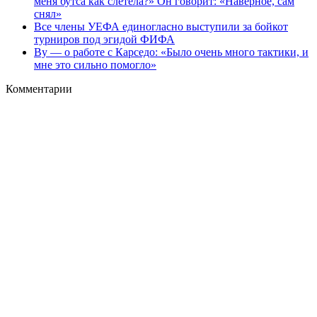
меня бутса как слетела?» Он говорит: «Наверное, сам
снял»
Все члены УЕФА единогласно выступили за бойкот
турниров под эгидой ФИФА
Ву — о работе с Карседо: «Было очень много тактики, и
мне это сильно помогло»
Комментарии