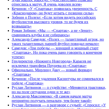
отнеслись к матчу. Я очень доволен всем»
Кечинов: «У «Спартака» появилась уверенность. С
«Краснодаром» он будет играть с позиции силы»
Зобнин о Полехе: «Если хотим видеть российских
футболистов высокого уровня, то не будем их
возвышать»
Роман Зобнин: «Мы — «Спартак», а не «Зенит»,
сравнивать клубы я не собираюсь»
Александр Самедов: «Полех — талантливый игрок, но
таких талантливых парней футбол повидал немало»
Самедов: «Три победы — хороший и мощный старт
«Спартака». Но пока очень рано говорить о конечном
успехе»
Гендиректор «Нижнего Новгорода» Карасев не
исключил трансфера Пруцева из «Спартака»
Официально. Мирлинд Даку — новый форвард
«Спартака»
Кечинов: «После удаления Касинтуры не сомневался в
победе «Спартака»
Руслан Литвинов — о судействе: «Меняются трактовки,
но на поле ситуации одни и те же»
Александр Максименко: «В самом начале матча
неприятно получать пенальти, тем более такой»
Руслан Литвинов — о разговоре с судьей: «Спросил: «У