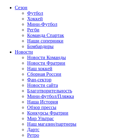
Сезон
Футбол
Хоккей
Мини-Футбол
Регби
Команда Спартак
Наши соперники
Бомбардиры
Новости
Новости Команды
Новости Фратрии
Наш хоккей
Сборная России
Фан-cектор
Новости сайта
Благотворительность
Мини-футбол/Пляжка
Наша История
Обзор прессы
Конкурсы Фратрии
Мир Ультрас
Наш магазин/партнеры
Дартс
Ретро