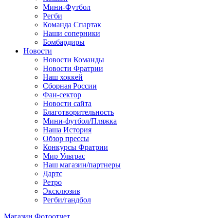
Мини-Футбол
Регби
Команда Спартак
Наши соперники
Бомбардиры
Новости
Новости Команды
Новости Фратрии
Наш хоккей
Сборная России
Фан-cектор
Новости сайта
Благотворительность
Мини-футбол/Пляжка
Наша История
Обзор прессы
Конкурсы Фратрии
Мир Ультрас
Наш магазин/партнеры
Дартс
Ретро
Эксклюзив
Регби/гандбол
Магазин
Фотоотчет