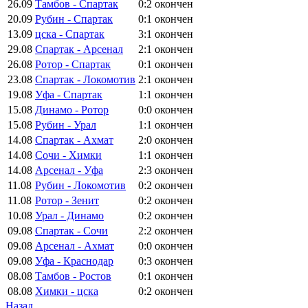
26.09
Тамбов - Спартак
0:2
окончен
20.09
Рубин - Спартак
0:1
окончен
13.09
цска - Спартак
3:1
окончен
29.08
Спартак - Арсенал
2:1
окончен
26.08
Ротор - Спартак
0:1
окончен
23.08
Спартак - Локомотив
2:1
окончен
19.08
Уфа - Спартак
1:1
окончен
15.08
Динамо - Ротор
0:0
окончен
15.08
Рубин - Урал
1:1
окончен
14.08
Спартак - Ахмат
2:0
окончен
14.08
Сочи - Химки
1:1
окончен
14.08
Арсенал - Уфа
2:3
окончен
11.08
Рубин - Локомотив
0:2
окончен
11.08
Ротор - Зенит
0:2
окончен
10.08
Урал - Динамо
0:2
окончен
09.08
Спартак - Сочи
2:2
окончен
09.08
Арсенал - Ахмат
0:0
окончен
09.08
Уфа - Краснодар
0:3
окончен
08.08
Тамбов - Ростов
0:1
окончен
08.08
Химки - цска
0:2
окончен
Назад