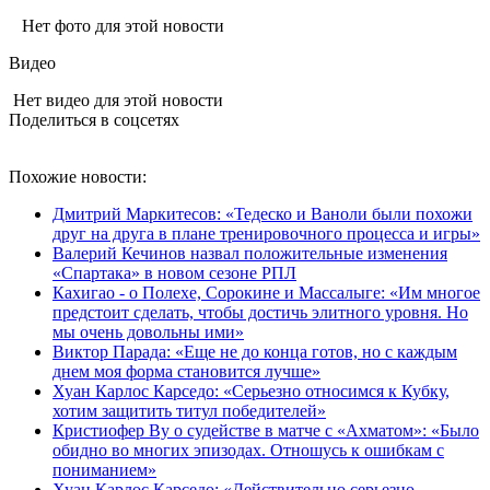
Нет фото для этой новости
Видео
Нет видео для этой новости
Поделиться в соцсетях
Похожие новости:
Дмитрий Маркитесов: «Тедеско и Ваноли были похожи
друг на друга в плане тренировочного процесса и игры»
Валерий Кечинов назвал положительные изменения
«Спартака» в новом сезоне РПЛ
Кахигао - о Полехе, Сорокине и Массалыге: «Им многое
предстоит сделать, чтобы достичь элитного уровня. Но
мы очень довольны ими»
Виктор Парада: «Еще не до конца готов, но с каждым
днем моя форма становится лучше»
Хуан Карлос Карседо: «Серьезно относимся к Кубку,
хотим защитить титул победителей»
Кристиофер Ву о судействе в матче с «Ахматом»: «Было
обидно во многих эпизодах. Отношусь к ошибкам с
пониманием»
Хуан Карлос Карседо: «Действительно серьезно