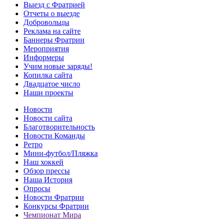
Выезд с Фратрией
Отчеты о выезде
Добровольцы
Реклама на сайте
Баннеры Фратрии
Мероприятия
Информеры
Учим новые заряды!
Копилка сайта
Двадцатое число
Наши проекты
Новости
Новости сайта
Благотворительность
Новости Команды
Ретро
Мини-футбол/Пляжка
Наш хоккей
Обзор прессы
Наша История
Опросы
Новости Фратрии
Конкурсы Фратрии
Чемпионат Мира