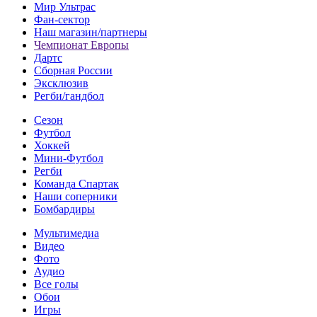
Мир Ультрас
Фан-cектор
Наш магазин/партнеры
Чемпионат Европы
Дартс
Сборная России
Эксклюзив
Регби/гандбол
Сезон
Футбол
Хоккей
Мини-Футбол
Регби
Команда Спартак
Наши соперники
Бомбардиры
Мультимедиа
Видео
Фото
Аудио
Все голы
Обои
Игры