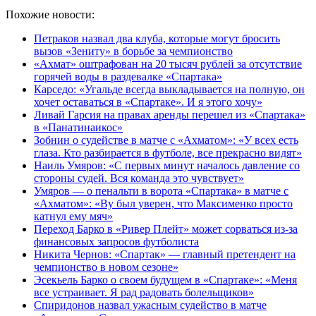
Похожие новости:
Петраков назвал два клуба, которые могут бросить
вызов «Зениту» в борьбе за чемпионство
«Ахмат» оштрафован на 20 тысяч рублей за отсутствие
горячей воды в раздевалке «Спартака»
Карседо: «Угальде всегда выкладывается на полную, он
хочет оставаться в «Спартаке». И я этого хочу»
Ливай Гарсия на правах аренды перешел из «Спартака»
в «Панатинаикос»
Зобнин о судействе в матче с «Ахматом»: «У всех есть
глаза. Кто разбирается в футболе, все прекрасно видят»
Наиль Умяров: «С первых минут началось давление со
стороны судей. Вся команда это чувствует»
Умяров — о пенальти в ворота «Спартака» в матче с
«Ахматом»: «Ву был уверен, что Максименко просто
катнул ему мяч»
Переход Барко в «Ривер Плейт» может сорваться из‑за
финансовых запросов футболиста
Никита Чернов: «Спартак» — главный претендент на
чемпионство в новом сезоне»
Эсекьель Барко о своем будущем в «Спартаке»: «Меня
все устраивает. Я рад радовать болельщиков»
Спиридонов назвал ужасным судейство в матче