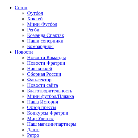
Сезон
Футбол
Хоккей
Мини-Футбол
Регби
Команда Спартак
Наши соперники
Бомбардиры
Новости
Новости Команды
Новости Фратрии
Наш хоккей
Сборная России
Фан-cектор
Новости сайта
Благотворительность
Мини-футбол/Пляжка
Наша История
Обзор прессы
Конкурсы Фратрии
Мир Ультрас
Наш магазин/партнеры
Дартс
Ретро