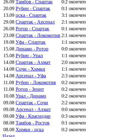
26.09
Тамбов - Спартак
0:2
окончен
20.09
Рубин - Спартак
0:1
окончен
13.09
цска - Спартак
3:1
окончен
29.08
Спартак - Арсенал
2:1
окончен
26.08
Ротор - Спартак
0:1
окончен
23.08
Спартак - Локомотив
2:1
окончен
19.08
Уфа - Спартак
1:1
окончен
15.08
Динамо - Ротор
0:0
окончен
15.08
Рубин - Урал
1:1
окончен
14.08
Спартак - Ахмат
2:0
окончен
14.08
Сочи - Химки
1:1
окончен
14.08
Арсенал - Уфа
2:3
окончен
11.08
Рубин - Локомотив
0:2
окончен
11.08
Ротор - Зенит
0:2
окончен
10.08
Урал - Динамо
0:2
окончен
09.08
Спартак - Сочи
2:2
окончен
09.08
Арсенал - Ахмат
0:0
окончен
09.08
Уфа - Краснодар
0:3
окончен
08.08
Тамбов - Ростов
0:1
окончен
08.08
Химки - цска
0:2
окончен
Назад