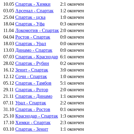
10.05
Спартак - Химки
2:1
окончен
03.05
Арсенал - Спартак
1:2
окончен
25.04
Спартак - цска
1:0
окончен
18.04
Спартак - Уфа
0:3
окончен
11.04
Локомотив - Спартак
2:0
окончен
04.04
Ростов - Спартак
0:0
окончен
18.03
Спартак - Урал
0:0
окончен
13.03
Динамо - Спартак
0:0
окончен
07.03
Спартак - Краснодар
6:1
окончен
28.02
Спартак - Рубин
0:2
окончен
16.12
Зенит - Спартак
3:0
окончен
12.12
Сочи - Спартак
1:0
окончен
05.12
Спартак - Тамбов
5:1
окончен
29.11
Спартак - Ротор
2:0
окончен
21.11
Спартак - Динамо
1:1
окончен
07.11
Урал - Спартак
2:2
окончен
31.10
Спартак - Ростов
0:1
окончен
25.10
Краснодар - Спартак
1:3
окончен
17.10
Химки - Спартак
2:3
окончен
03.10
Спартак - Зенит
1:1
окончен