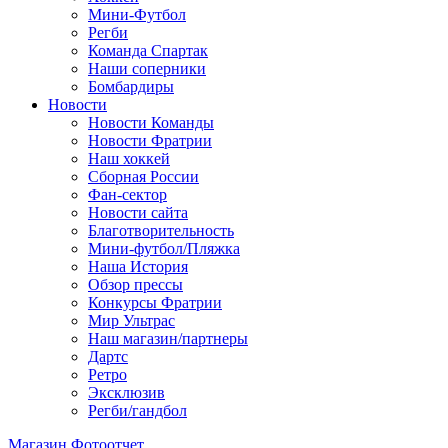
Мини-Футбол
Регби
Команда Спартак
Наши соперники
Бомбардиры
Новости
Новости Команды
Новости Фратрии
Наш хоккей
Сборная России
Фан-cектор
Новости сайта
Благотворительность
Мини-футбол/Пляжка
Наша История
Обзор прессы
Конкурсы Фратрии
Мир Ультрас
Наш магазин/партнеры
Дартс
Ретро
Эксклюзив
Регби/гандбол
Магазин
Фотоотчет