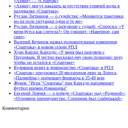
«Ахмат» — «Спартак»
«Ахмат» могут наказать за отсутствие горячей воды в
раздевалке «Спартака»
Руслан Литвинов — о судействе: «Меняются трактовки,
но на поле ситуации одни и те же»
Руслан Литвинов — о разговоре с судьей: «Спросил: «У
меня бутса как слетела?» Он говорит: «Наверное, сам
снял»
Валерий Кечинов назвал положительные изменения
«Спартака» в новом сезоне РПЛ
Хуан Карлос Карседо: «У меня был разговор с
Пруцевым. Я честно высказал ему свою позицию: хочу,
чтобы он остался в «Спартаке»
Кудряшов верит в чемпионство «Спартака» в РПЛ
«Спартак» предложил 20 миллионов евро за Лопеса,
«Палмейрас» оценивает форварда в 35-40 млн
Жуков: "Игра "Спартака" при Карседо напоминает
футбол времен Романцева"
Евгений Ловчев — о победе «Спартака» над «Родиной»:
«Огромное преимущество. Соперник был слабенький»
Комментарии