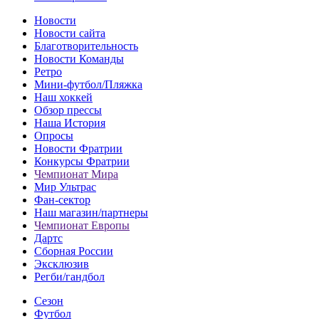
Новости
Новости сайта
Благотворительность
Новости Команды
Ретро
Мини-футбол/Пляжка
Наш хоккей
Обзор прессы
Наша История
Опросы
Новости Фратрии
Конкурсы Фратрии
Чемпионат Мира
Мир Ультрас
Фан-cектор
Наш магазин/партнеры
Чемпионат Европы
Дартс
Сборная России
Эксклюзив
Регби/гандбол
Сезон
Футбол