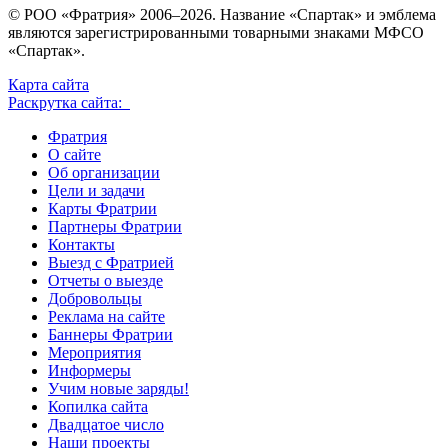
© РОО «Фратрия» 2006–2026. Название «Спартак» и эмблема
являются зарегистрированными товарными знаками МФСО
«Спартак».
Карта сайта
Раскрутка сайта:
Фратрия
О сайте
Об организации
Цели и задачи
Карты Фратрии
Партнеры Фратрии
Контакты
Выезд с Фратрией
Отчеты о выезде
Добровольцы
Реклама на сайте
Баннеры Фратрии
Мероприятия
Информеры
Учим новые заряды!
Копилка сайта
Двадцатое число
Наши проекты