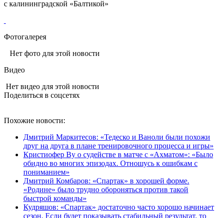
с калининградской «Балтикой»
Фотогалерея
Нет фото для этой новости
Видео
Нет видео для этой новости
Поделиться в соцсетях
Похожие новости:
Дмитрий Маркитесов: «Тедеско и Ваноли были похожи
друг на друга в плане тренировочного процесса и игры»
Кристиофер Ву о судействе в матче с «Ахматом»: «Было
обидно во многих эпизодах. Отношусь к ошибкам с
пониманием»
Дмитрий Комбаров: «Спартак» в хорошей форме.
«Родине» было трудно обороняться против такой
быстрой команды»
Кудряшов: «Спартак» достаточно часто хорошо начинает
сезон. Если будет показывать стабильный результат, то