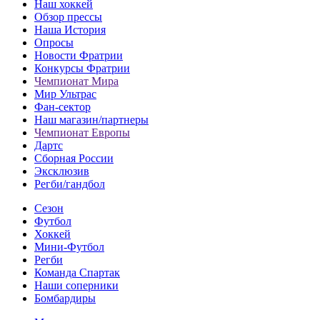
Наш хоккей
Обзор прессы
Наша История
Опросы
Новости Фратрии
Конкурсы Фратрии
Чемпионат Мира
Мир Ультрас
Фан-cектор
Наш магазин/партнеры
Чемпионат Европы
Дартс
Сборная России
Эксклюзив
Регби/гандбол
Сезон
Футбол
Хоккей
Мини-Футбол
Регби
Команда Спартак
Наши соперники
Бомбардиры