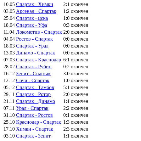
10.05
Спартак - Химки
2:1
окончен
03.05
Арсенал - Спартак
1:2
окончен
25.04
Спартак - цска
1:0
окончен
18.04
Спартак - Уфа
0:3
окончен
11.04
Локомотив - Спартак
2:0
окончен
04.04
Ростов - Спартак
0:0
окончен
18.03
Спартак - Урал
0:0
окончен
13.03
Динамо - Спартак
0:0
окончен
07.03
Спартак - Краснодар
6:1
окончен
28.02
Спартак - Рубин
0:2
окончен
16.12
Зенит - Спартак
3:0
окончен
12.12
Сочи - Спартак
1:0
окончен
05.12
Спартак - Тамбов
5:1
окончен
29.11
Спартак - Ротор
2:0
окончен
21.11
Спартак - Динамо
1:1
окончен
07.11
Урал - Спартак
2:2
окончен
31.10
Спартак - Ростов
0:1
окончен
25.10
Краснодар - Спартак
1:3
окончен
17.10
Химки - Спартак
2:3
окончен
03.10
Спартак - Зенит
1:1
окончен