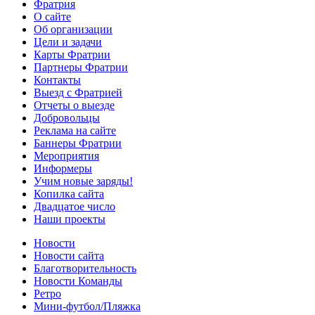
Фратрия
О сайте
Об организации
Цели и задачи
Карты Фратрии
Партнеры Фратрии
Контакты
Выезд с Фратрией
Отчеты о выезде
Добровольцы
Реклама на сайте
Баннеры Фратрии
Мероприятия
Информеры
Учим новые заряды!
Копилка сайта
Двадцатое число
Наши проекты
Новости
Новости сайта
Благотворительность
Новости Команды
Ретро
Мини-футбол/Пляжка