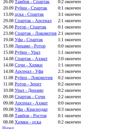
26.09
Тамбов - Спартак
0:2
окончен
20.09
Рубин - Спартак
0:1
окончен
13.09
цска - Спартак
3:1
окончен
29.08
Спартак - Арсенал
2:1
окончен
26.08
Ротор - Спартак
0:1
окончен
23.08
Спартак - Локомотив
2:1
окончен
19.08
Уфа - Спартак
1:1
окончен
15.08
Динамо - Ротор
0:0
окончен
15.08
Рубин - Урал
1:1
окончен
14.08
Спартак - Ахмат
2:0
окончен
14.08
Сочи - Химки
1:1
окончен
14.08
Арсенал - Уфа
2:3
окончен
11.08
Рубин - Локомотив
0:2
окончен
11.08
Ротор - Зенит
0:2
окончен
10.08
Урал - Динамо
0:2
окончен
09.08
Спартак - Сочи
2:2
окончен
09.08
Арсенал - Ахмат
0:0
окончен
09.08
Уфа - Краснодар
0:3
окончен
08.08
Тамбов - Ростов
0:1
окончен
08.08
Химки - цска
0:2
окончен
Назад