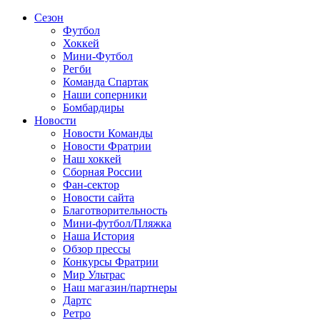
Сезон
Футбол
Хоккей
Мини-Футбол
Регби
Команда Спартак
Наши соперники
Бомбардиры
Новости
Новости Команды
Новости Фратрии
Наш хоккей
Сборная России
Фан-cектор
Новости сайта
Благотворительность
Мини-футбол/Пляжка
Наша История
Обзор прессы
Конкурсы Фратрии
Мир Ультрас
Наш магазин/партнеры
Дартс
Ретро