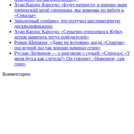
Хуан Карлос Карседо: «Будет непросто, я хорошо знаю
тренерский штаб соперника, мы знакомы по работе в
«Севилье»
Заболотный сообщил, что получил шестимесячную
дисквалификацию
Хуан Карлос Карседо: «Серьезно относимся к Кубку,
хотим защитить титул победителей»
Роман Шишкин: «Даже не вспомню, когда «Спартак»
последний раз так хорошо начинал сезон»
Руслан Литвинов — о разговоре с судьей: «Спросил: «У
меня бутса как слетела?» Он говорит: «Наверное, сам
снял»
Комментарии