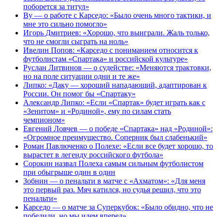
поборется за титул»
Ву — о работе с Карседо: «Было очень много тактики, и
мне это сильно помогло»
Игорь Дмитриев: «Хорошо, что выиграли. Жаль только,
что не смогли сыграть на ноль»
Ивелин Попов: «Карседо с пониманием относится к
футболистам «Спартака» и российской культуре»
Руслан Литвинов — о судействе: «Меняются трактовки,
но на поле ситуации одни и те же»
Липко: «Даку — хороший нападающий, адаптирован к
России. Он помог бы «Спартаку»
Александр Липко: «Если «Спартак» будет играть как с
«Зенитом» и «Родиной», ему по силам стать
чемпионом»
Евгений Ловчев — о победе «Спартака» над «Родиной»:
«Огромное преимущество. Соперник был слабенький»
Роман Павлюченко о Полехе: «Если все будет хорошо, то
вырастет в легенду российского футбола»
Сорокин назвал Полеха самым сильным футболистом
при обыгрыше один в один
Зобнин — о пенальти в матче с «Ахматом»: «Для меня
это первый раз. Мяч катился, но судья решил, что это
пенальти»
Карседо — о матче за Суперкубок: «Было обидно, что не
победили, но мы идем вперед»