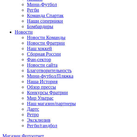
Мини-Футбол
Регби
Команда Спартак
Наши соперники
Бомбардиры
Новости
Новости Команды
Новости Фратрии
Наш хоккей
Сборная России
Фан-cектор
Новости сайта
Благотворительность
Мини-футбол/Пляжка
Наша История
Обзор прессы
Конкурсы Фратрии
Мир Ультрас
Наш магазин/партнеры
Дартс
Ретро
Эксклюзив
Регби/гандбол
Магазин
Фотоотчет