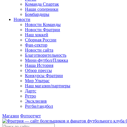
Команда Спартак
Наши соперники
Бомбардиры
Новости
Новости Команды
Новости Фратрии
Наш хоккей
Сборная России
Фан-cектор
Новости сайта
Благотворительность
Мини-футбол/Пляжка
Наша История
Обзор прессы
Конкурсы Фратрии
Мир Ультрас
Наш магазин/партнеры
Дартс
Ретро
Эксклюзив
Регби/гандбол
Магазин
Фотоотчет