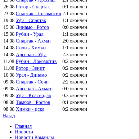
26.08
Ротор - Спартак
0:1
окончен
23.08
Спартак - Локомотив
2:1
окончен
19.08
Уфа - Спартак
1:1
окончен
15.08
Динамо - Ротор
0:0
окончен
15.08
Рубин - Урал
1:1
окончен
14.08
Спартак - Ахмат
2:0
окончен
14.08
Сочи - Химки
1:1
окончен
14.08
Арсенал - Уфа
2:3
окончен
11.08
Рубин - Локомотив
0:2
окончен
11.08
Ротор - Зенит
0:2
окончен
10.08
Урал - Динамо
0:2
окончен
09.08
Спартак - Сочи
2:2
окончен
09.08
Арсенал - Ахмат
0:0
окончен
09.08
Уфа - Краснодар
0:3
окончен
08.08
Тамбов - Ростов
0:1
окончен
08.08
Химки - цска
0:2
окончен
Назад
Главная
Новости
Новости Команды