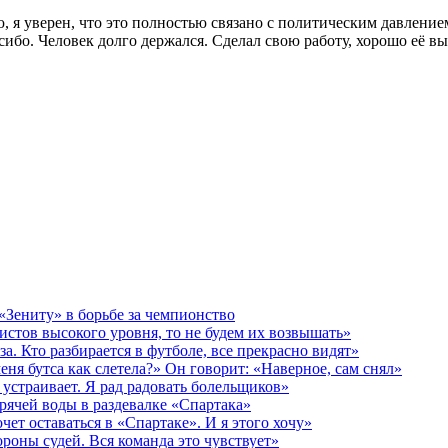
, я уверен, что это полностью связано с политическим давлени
сибо. Человек долго держался. Сделал свою работу, хорошо её в
 «Зениту» в борьбе за чемпионство
истов высокого уровня, то не будем их возвышать»
за. Кто разбирается в футболе, все прекрасно видят»
еня бутса как слетела?» Он говорит: «Наверное, сам снял»
 устраивает. Я рад радовать болельщиков»
рячей воды в раздевалке «Спартака»
чет оставаться в «Спартаке». И я этого хочу»
роны судей. Вся команда это чувствует»