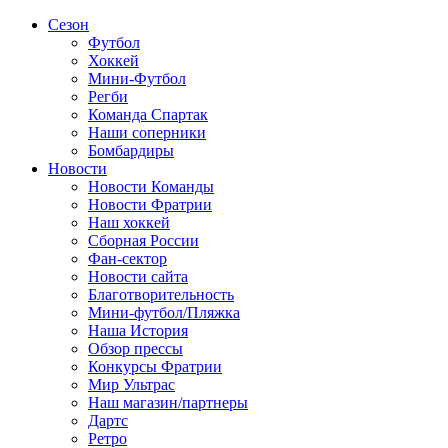
Сезон
Футбол
Хоккей
Мини-Футбол
Регби
Команда Спартак
Наши соперники
Бомбардиры
Новости
Новости Команды
Новости Фратрии
Наш хоккей
Сборная России
Фан-cектор
Новости сайта
Благотворительность
Мини-футбол/Пляжка
Наша История
Обзор прессы
Конкурсы Фратрии
Мир Ультрас
Наш магазин/партнеры
Дартс
Ретро