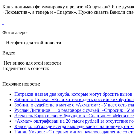
Как я понимаю формулировку в релизе «Спартака»? Я не думаю
«Локомотив», а теперь и «Спартак». Нужно сказать Ваноли спа
Фотогалерея
Нет фото для этой новости
Видео
Нет видео для этой новости
Поделиться в соцсетях
Похожие новости:
Петраков назвал два клуба, которые могут бросить вызов
Зобнин о Полехе: «Если хотим видеть российских футбол
Зобнин о судействе в матче с «Ахматом»: «У всех есть гла
Руслан Литвинов — о разговоре с судьей: «Спросил: «У м
Эсекьель Барко о своем будущем в «Спартаке»: «Меня все
«Ахмат» оштрафован на 20 тысяч рублей за отсутствие го
Карседо: «Угальде всегда выкладывается на полную, он хо
Наиль Умяров: «С первых минут началось давление со сто