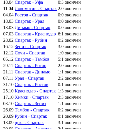
18.04
Спартак - Уфа
0:3
окончен
11.04
Локомотив - Спартак
2:0
окончен
04.04
Ростов - Спартак
0:0
окончен
18.03
Спартак - Урал
0:0
окончен
13.03
Динамо - Спартак
0:0
окончен
07.03
Спартак - Краснодар
6:1
окончен
28.02
Спартак - Рубин
0:2
окончен
16.12
Зенит - Спартак
3:0
окончен
12.12
Сочи - Спартак
1:0
окончен
05.12
Спартак - Тамбов
5:1
окончен
29.11
Спартак - Ротор
2:0
окончен
21.11
Спартак - Динамо
1:1
окончен
07.11
Урал - Спартак
2:2
окончен
31.10
Спартак - Ростов
0:1
окончен
25.10
Краснодар - Спартак
1:3
окончен
17.10
Химки - Спартак
2:3
окончен
03.10
Спартак - Зенит
1:1
окончен
26.09
Тамбов - Спартак
0:2
окончен
20.09
Рубин - Спартак
0:1
окончен
13.09
цска - Спартак
3:1
окончен
29.08
Спартак - Арсенал
2:1
окончен