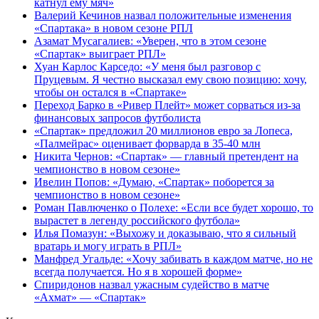
катнул ему мяч»
Валерий Кечинов назвал положительные изменения
«Спартака» в новом сезоне РПЛ
Азамат Мусагалиев: «Уверен, что в этом сезоне
«Спартак» выиграет РПЛ»
Хуан Карлос Карседо: «У меня был разговор с
Пруцевым. Я честно высказал ему свою позицию: хочу,
чтобы он остался в «Спартаке»
Переход Барко в «Ривер Плейт» может сорваться из‑за
финансовых запросов футболиста
«Спартак» предложил 20 миллионов евро за Лопеса,
«Палмейрас» оценивает форварда в 35-40 млн
Никита Чернов: «Спартак» — главный претендент на
чемпионство в новом сезоне»
Ивелин Попов: «Думаю, «Спартак» поборется за
чемпионство в новом сезоне»
Роман Павлюченко о Полехе: «Если все будет хорошо, то
вырастет в легенду российского футбола»
Илья Помазун: «Выхожу и доказываю, что я сильный
вратарь и могу играть в РПЛ»
Манфред Угальде: «Хочу забивать в каждом матче, но не
всегда получается. Но я в хорошей форме»
Спиридонов назвал ужасным судейство в матче
«Ахмат» — «Спартак»