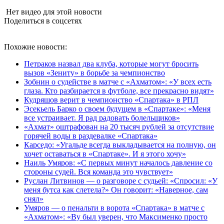
Нет видео для этой новости
Поделиться в соцсетях
Похожие новости:
Петраков назвал два клуба, которые могут бросить
вызов «Зениту» в борьбе за чемпионство
Зобнин о судействе в матче с «Ахматом»: «У всех есть
глаза. Кто разбирается в футболе, все прекрасно видят»
Кудряшов верит в чемпионство «Спартака» в РПЛ
Эсекьель Барко о своем будущем в «Спартаке»: «Меня
все устраивает. Я рад радовать болельщиков»
«Ахмат» оштрафован на 20 тысяч рублей за отсутствие
горячей воды в раздевалке «Спартака»
Карседо: «Угальде всегда выкладывается на полную, он
хочет оставаться в «Спартаке». И я этого хочу»
Наиль Умяров: «С первых минут началось давление со
стороны судей. Вся команда это чувствует»
Руслан Литвинов — о разговоре с судьей: «Спросил: «У
меня бутса как слетела?» Он говорит: «Наверное, сам
снял»
Умяров — о пенальти в ворота «Спартака» в матче с
«Ахматом»: «Ву был уверен, что Максименко просто