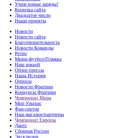
Учим новые заряды!
Копилка сайта
Двадцатое число
Наши проекты
Новости
Новости сайта
Благотворительность
Новости Команды
Ретро
Мини-футбол/Пляжка
Наш хоккей
Обзор прессы
Наша История
Опросы
Новости Фратрии
Конкурсы Фратрии
Чемпионат Мира
Мир Ультрас
Фан-cектор
Наш магазин/партнеры
Чемпионат Европы
Дартс
Сборная России
Эксклюзив