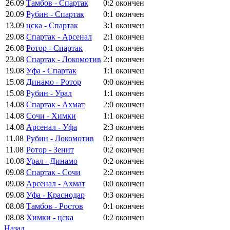
26.09
Тамбов - Спартак
0:2
окончен
20.09
Рубин - Спартак
0:1
окончен
13.09
цска - Спартак
3:1
окончен
29.08
Спартак - Арсенал
2:1
окончен
26.08
Ротор - Спартак
0:1
окончен
23.08
Спартак - Локомотив
2:1
окончен
19.08
Уфа - Спартак
1:1
окончен
15.08
Динамо - Ротор
0:0
окончен
15.08
Рубин - Урал
1:1
окончен
14.08
Спартак - Ахмат
2:0
окончен
14.08
Сочи - Химки
1:1
окончен
14.08
Арсенал - Уфа
2:3
окончен
11.08
Рубин - Локомотив
0:2
окончен
11.08
Ротор - Зенит
0:2
окончен
10.08
Урал - Динамо
0:2
окончен
09.08
Спартак - Сочи
2:2
окончен
09.08
Арсенал - Ахмат
0:0
окончен
09.08
Уфа - Краснодар
0:3
окончен
08.08
Тамбов - Ростов
0:1
окончен
08.08
Химки - цска
0:2
окончен
Назад