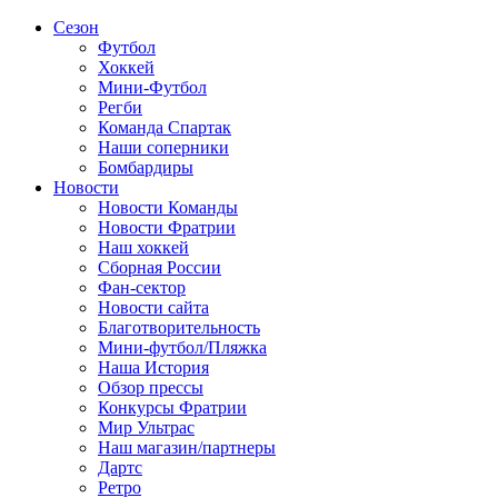
Сезон
Футбол
Хоккей
Мини-Футбол
Регби
Команда Спартак
Наши соперники
Бомбардиры
Новости
Новости Команды
Новости Фратрии
Наш хоккей
Сборная России
Фан-cектор
Новости сайта
Благотворительность
Мини-футбол/Пляжка
Наша История
Обзор прессы
Конкурсы Фратрии
Мир Ультрас
Наш магазин/партнеры
Дартс
Ретро