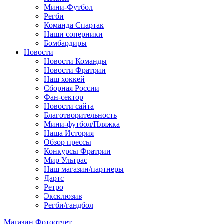
Мини-Футбол
Регби
Команда Спартак
Наши соперники
Бомбардиры
Новости
Новости Команды
Новости Фратрии
Наш хоккей
Сборная России
Фан-cектор
Новости сайта
Благотворительность
Мини-футбол/Пляжка
Наша История
Обзор прессы
Конкурсы Фратрии
Мир Ультрас
Наш магазин/партнеры
Дартс
Ретро
Эксклюзив
Регби/гандбол
Магазин
Фотоотчет