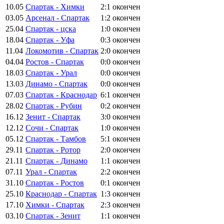
10.05
Спартак - Химки
2:1
окончен
03.05
Арсенал - Спартак
1:2
окончен
25.04
Спартак - цска
1:0
окончен
18.04
Спартак - Уфа
0:3
окончен
11.04
Локомотив - Спартак
2:0
окончен
04.04
Ростов - Спартак
0:0
окончен
18.03
Спартак - Урал
0:0
окончен
13.03
Динамо - Спартак
0:0
окончен
07.03
Спартак - Краснодар
6:1
окончен
28.02
Спартак - Рубин
0:2
окончен
16.12
Зенит - Спартак
3:0
окончен
12.12
Сочи - Спартак
1:0
окончен
05.12
Спартак - Тамбов
5:1
окончен
29.11
Спартак - Ротор
2:0
окончен
21.11
Спартак - Динамо
1:1
окончен
07.11
Урал - Спартак
2:2
окончен
31.10
Спартак - Ростов
0:1
окончен
25.10
Краснодар - Спартак
1:3
окончен
17.10
Химки - Спартак
2:3
окончен
03.10
Спартак - Зенит
1:1
окончен