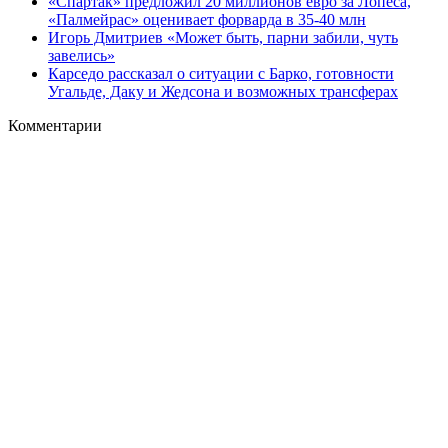
«Спартак» предложил 20 миллионов евро за Лопеса,
«Палмейрас» оценивает форварда в 35-40 млн
Игорь Дмитриев «Может быть, парни забили, чуть
завелись»
Карседо рассказал о ситуации с Барко, готовности
Угальде, Даку и Жедсона и возможных трансферах
Комментарии