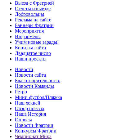
Выезд с Фратрией
Отчеты о выезде
Добровольцы
Реклама на сайте
Баннеры Фратрии
Мероприятия
Информеры
Учим новые заряды!
Копилка сайта
Двадцатое число
Наши проекты
Новости
Новости сайта
Благотворительность
Новости Команды
Ретро
Мини-футбол/Пляжка
Наш хоккей
Обзор прессы
Наша История
Опросы
Новости Фратрии
Конкурсы Фратрии
Чемпионат Мира