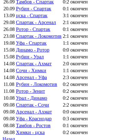
26.09
Тамбов - Спартак
0:2
окончен
20.09
Рубин - Спартак
0:1
окончен
13.09
цска - Спартак
3:1
окончен
29.08
Спартак - Арсенал
2:1
окончен
26.08
Ротор - Спартак
0:1
окончен
23.08
Спартак - Локомотив
2:1
окончен
19.08
Уфа - Спартак
1:1
окончен
15.08
Динамо - Ротор
0:0
окончен
15.08
Рубин - Урал
1:1
окончен
14.08
Спартак - Ахмат
2:0
окончен
14.08
Сочи - Химки
1:1
окончен
14.08
Арсенал - Уфа
2:3
окончен
11.08
Рубин - Локомотив
0:2
окончен
11.08
Ротор - Зенит
0:2
окончен
10.08
Урал - Динамо
0:2
окончен
09.08
Спартак - Сочи
2:2
окончен
09.08
Арсенал - Ахмат
0:0
окончен
09.08
Уфа - Краснодар
0:3
окончен
08.08
Тамбов - Ростов
0:1
окончен
08.08
Химки - цска
0:2
окончен
Назад