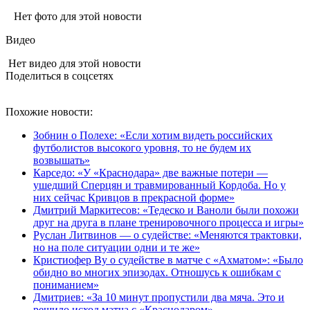
Нет фото для этой новости
Видео
Нет видео для этой новости
Поделиться в соцсетях
Похожие новости:
Зобнин о Полехе: «Если хотим видеть российских
футболистов высокого уровня, то не будем их
возвышать»
Карседо: «У «Краснодара» две важные потери —
ушедший Сперцян и травмированный Кордоба. Но у
них сейчас Кривцов в прекрасной форме»
Дмитрий Маркитесов: «Тедеско и Ваноли были похожи
друг на друга в плане тренировочного процесса и игры»
Руслан Литвинов — о судействе: «Меняются трактовки,
но на поле ситуации одни и те же»
Кристиофер Ву о судействе в матче с «Ахматом»: «Было
обидно во многих эпизодах. Отношусь к ошибкам с
пониманием»
Дмитриев: «За 10 минут пропустили два мяча. Это и
решило исход матча с «Краснодаром»