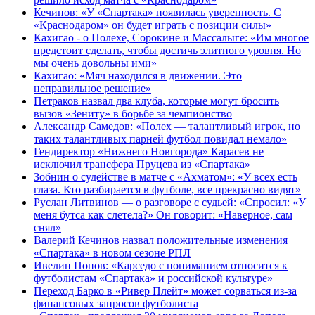
Кечинов: «У «Спартака» появилась уверенность. С
«Краснодаром» он будет играть с позиции силы»
Кахигао - о Полехе, Сорокине и Массалыге: «Им многое
предстоит сделать, чтобы достичь элитного уровня. Но
мы очень довольны ими»
Кахигао: «Мяч находился в движении. Это
неправильное решение»
Петраков назвал два клуба, которые могут бросить
вызов «Зениту» в борьбе за чемпионство
Александр Самедов: «Полех — талантливый игрок, но
таких талантливых парней футбол повидал немало»
Гендиректор «Нижнего Новгорода» Карасев не
исключил трансфера Пруцева из «Спартака»
Зобнин о судействе в матче с «Ахматом»: «У всех есть
глаза. Кто разбирается в футболе, все прекрасно видят»
Руслан Литвинов — о разговоре с судьей: «Спросил: «У
меня бутса как слетела?» Он говорит: «Наверное, сам
снял»
Валерий Кечинов назвал положительные изменения
«Спартака» в новом сезоне РПЛ
Ивелин Попов: «Карседо с пониманием относится к
футболистам «Спартака» и российской культуре»
Переход Барко в «Ривер Плейт» может сорваться из‑за
финансовых запросов футболиста