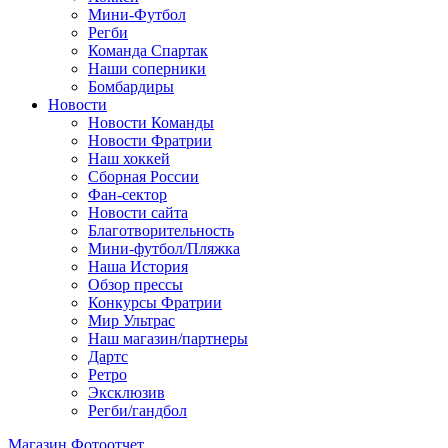
Мини-Футбол
Регби
Команда Спартак
Наши соперники
Бомбардиры
Новости
Новости Команды
Новости Фратрии
Наш хоккей
Сборная России
Фан-cектор
Новости сайта
Благотворительность
Мини-футбол/Пляжка
Наша История
Обзор прессы
Конкурсы Фратрии
Мир Ультрас
Наш магазин/партнеры
Дартс
Ретро
Эксклюзив
Регби/гандбол
Магазин
Фотоотчет