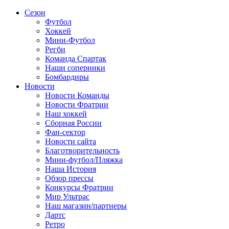
Сезон
Футбол
Хоккей
Мини-Футбол
Регби
Команда Спартак
Наши соперники
Бомбардиры
Новости
Новости Команды
Новости Фратрии
Наш хоккей
Сборная России
Фан-cектор
Новости сайта
Благотворительность
Мини-футбол/Пляжка
Наша История
Обзор прессы
Конкурсы Фратрии
Мир Ультрас
Наш магазин/партнеры
Дартс
Ретро