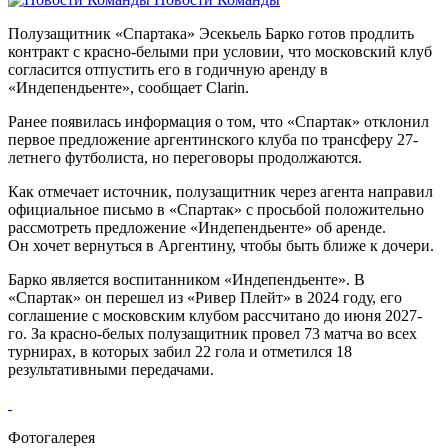
Полузащитник «Спартака» Эсекьель Барко готов продлить
контракт с красно-белыми при условии, что московский клуб
согласится отпустить его в годичную аренду в
«Индепендьенте», сообщает Clarin.
Ранее появилась информация о том, что «Спартак» отклонил
первое предложение аргентинского клуба по трансферу 27-
летнего футболиста, но переговоры продолжаются.
Как отмечает источник, полузащитник через агента направил
официальное письмо в «Спартак» с просьбой положительно
рассмотреть предложение «Индепендьенте» об аренде.
Он хочет вернуться в Аргентину, чтобы быть ближе к дочери.
Барко является воспитанником «Индепендьенте». В
«Спартак» он перешел из «Ривер Плейт» в 2024 году, его
соглашение с московским клубом рассчитано до июня 2027-
го. За красно-белых полузащитник провел 73 матча во всех
турнирах, в которых забил 22 гола и отметился 18
результативными передачами.
Фотогалерея