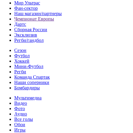
Мир Ультрас
Фан-cектор
Наш магазин/партнеры
Чемпионат Европы
Дартс
Сборная России
Эксклюзив
Регби/гандбол
Сезон
Футбол
Хоккей
Мини-Футбол
Регби
Команда Спартак
Наши соперники
Бомбардиры
Мультимедиа
Видео
Фото
Аудио
Все голы
Обои
Игры