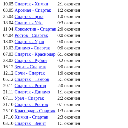
10.05
Спартак - Химки
2:1
окончен
03.05
Арсенал - Спартак
1:2
окончен
25.04
Спартак - цска
1:0
окончен
18.04
Спартак - Уфа
0:3
окончен
11.04
Локомотив - Спартак
2:0
окончен
04.04
Ростов - Спартак
0:0
окончен
18.03
Спартак - Урал
0:0
окончен
13.03
Динамо - Спартак
0:0
окончен
07.03
Спартак - Краснодар
6:1
окончен
28.02
Спартак - Рубин
0:2
окончен
16.12
Зенит - Спартак
3:0
окончен
12.12
Сочи - Спартак
1:0
окончен
05.12
Спартак - Тамбов
5:1
окончен
29.11
Спартак - Ротор
2:0
окончен
21.11
Спартак - Динамо
1:1
окончен
07.11
Урал - Спартак
2:2
окончен
31.10
Спартак - Ростов
0:1
окончен
25.10
Краснодар - Спартак
1:3
окончен
17.10
Химки - Спартак
2:3
окончен
03.10
Спартак - Зенит
1:1
окончен