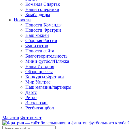
Команда Спартак
Наши соперники
Бомбардиры
Новости
Новости Команды
Новости Фратрии
Наш хоккей
Сборная России
Фан-cектор
Новости сайта
Благотворительность
Мини-футбол/Пляжка
Наша История
Обзор прессы
Конкурсы Фратрии
Мир Ультрас
Наш магазин/партнеры
Дартс
Ретро
Эксклюзив
Регби/гандбол
Магазин
Фотоотчет