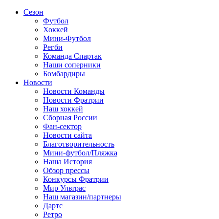
Сезон
Футбол
Хоккей
Мини-Футбол
Регби
Команда Спартак
Наши соперники
Бомбардиры
Новости
Новости Команды
Новости Фратрии
Наш хоккей
Сборная России
Фан-cектор
Новости сайта
Благотворительность
Мини-футбол/Пляжка
Наша История
Обзор прессы
Конкурсы Фратрии
Мир Ультрас
Наш магазин/партнеры
Дартс
Ретро