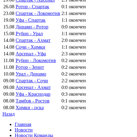
26.08
Ротор - Спартак
0:1
окончен
23.08
Спартак - Локомотив
2:1
окончен
19.08
Уфа - Спартак
1:1
окончен
15.08
Динамо - Ротор
0:0
окончен
15.08
Рубин - Урал
1:1
окончен
14.08
Спартак - Ахмат
2:0
окончен
14.08
Сочи - Химки
1:1
окончен
14.08
Арсенал - Уфа
2:3
окончен
11.08
Рубин - Локомотив
0:2
окончен
11.08
Ротор - Зенит
0:2
окончен
10.08
Урал - Динамо
0:2
окончен
09.08
Спартак - Сочи
2:2
окончен
09.08
Арсенал - Ахмат
0:0
окончен
09.08
Уфа - Краснодар
0:3
окончен
08.08
Тамбов - Ростов
0:1
окончен
08.08
Химки - цска
0:2
окончен
Назад
Главная
Новости
Новости Команды