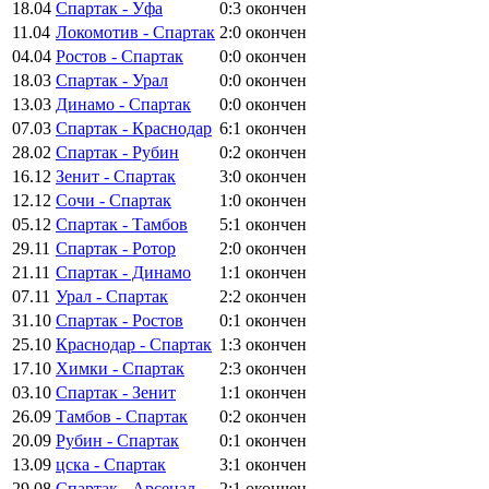
18.04
Спартак - Уфа
0:3
окончен
11.04
Локомотив - Спартак
2:0
окончен
04.04
Ростов - Спартак
0:0
окончен
18.03
Спартак - Урал
0:0
окончен
13.03
Динамо - Спартак
0:0
окончен
07.03
Спартак - Краснодар
6:1
окончен
28.02
Спартак - Рубин
0:2
окончен
16.12
Зенит - Спартак
3:0
окончен
12.12
Сочи - Спартак
1:0
окончен
05.12
Спартак - Тамбов
5:1
окончен
29.11
Спартак - Ротор
2:0
окончен
21.11
Спартак - Динамо
1:1
окончен
07.11
Урал - Спартак
2:2
окончен
31.10
Спартак - Ростов
0:1
окончен
25.10
Краснодар - Спартак
1:3
окончен
17.10
Химки - Спартак
2:3
окончен
03.10
Спартак - Зенит
1:1
окончен
26.09
Тамбов - Спартак
0:2
окончен
20.09
Рубин - Спартак
0:1
окончен
13.09
цска - Спартак
3:1
окончен
29.08
Спартак - Арсенал
2:1
окончен