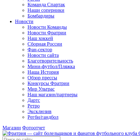
Команда Спартак
Наши соперники
Бомбардиры
Новости
Новости Команды
Новости Фратрии
Наш хоккей
Сборная России
Фан-cектор
Новости сайта
Благотворительность
Мини-футбол/Пляжка
Наша История
Обзор прессы
Конкурсы Фратрии
Мир Ультрас
Наш магазин/партнеры
Дартс
Ретро
Эксклюзив
Регби/гандбол
Магазин
Фотоотчет