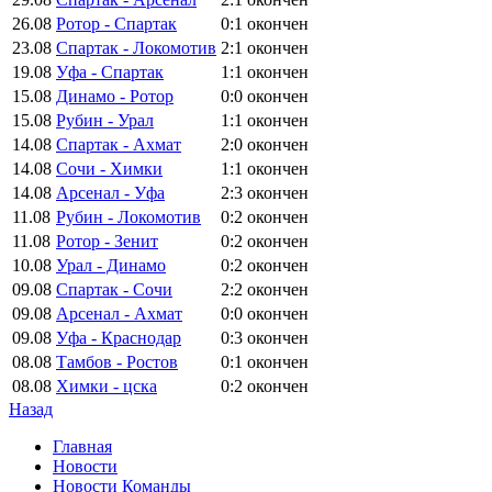
26.08
Ротор - Спартак
0:1
окончен
23.08
Спартак - Локомотив
2:1
окончен
19.08
Уфа - Спартак
1:1
окончен
15.08
Динамо - Ротор
0:0
окончен
15.08
Рубин - Урал
1:1
окончен
14.08
Спартак - Ахмат
2:0
окончен
14.08
Сочи - Химки
1:1
окончен
14.08
Арсенал - Уфа
2:3
окончен
11.08
Рубин - Локомотив
0:2
окончен
11.08
Ротор - Зенит
0:2
окончен
10.08
Урал - Динамо
0:2
окончен
09.08
Спартак - Сочи
2:2
окончен
09.08
Арсенал - Ахмат
0:0
окончен
09.08
Уфа - Краснодар
0:3
окончен
08.08
Тамбов - Ростов
0:1
окончен
08.08
Химки - цска
0:2
окончен
Назад
Главная
Новости
Новости Команды