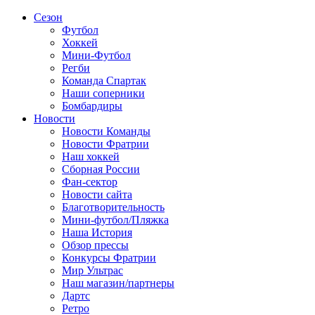
Сезон
Футбол
Хоккей
Мини-Футбол
Регби
Команда Спартак
Наши соперники
Бомбардиры
Новости
Новости Команды
Новости Фратрии
Наш хоккей
Сборная России
Фан-cектор
Новости сайта
Благотворительность
Мини-футбол/Пляжка
Наша История
Обзор прессы
Конкурсы Фратрии
Мир Ультрас
Наш магазин/партнеры
Дартс
Ретро