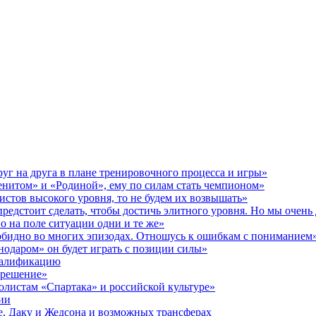
уг на друга в плане тренировочного процесса и игры»
Зенитом» и «Родиной», ему по силам стать чемпионом»
истов высокого уровня, то не будем их возвышать»
предстоит сделать, чтобы достичь элитного уровня. Но мы очен
о на поле ситуации одни и те же»
 обидно во многих эпизодах. Отношусь к ошибкам с пониманием
нодаром» он будет играть с позиции силы»
валификацию
 решение»
олистам «Спартака» и российской культуре»
ии
де, Даку и Жедсона и возможных трансферах