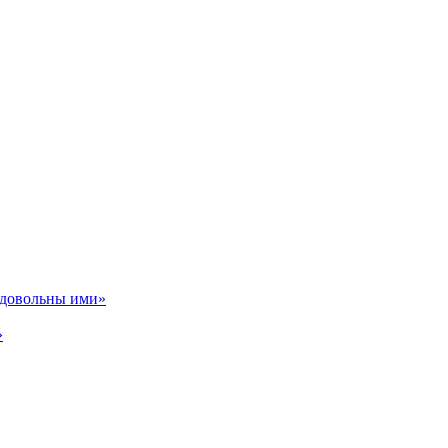
ь довольны ими»
»