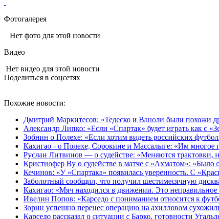
Фотогалерея
Нет фото для этой новости
Видео
Нет видео для этой новости
Поделиться в соцсетях
Похожие новости:
Дмитрий Маркитесов: «Тедеско и Ваноли были похожи др
Александр Липко: «Если «Спартак» будет играть как с «
Зобнин о Полехе: «Если хотим видеть российских футбол
Кахигао - о Полехе, Сорокине и Массалыге: «Им многое 
Руслан Литвинов — о судействе: «Меняются трактовки, н
Кристиофер Ву о судействе в матче с «Ахматом»: «Было
Кечинов: «У «Спартака» появилась уверенность. С «Крас
Заболотный сообщил, что получил шестимесячную диск
Кахигао: «Мяч находился в движении. Это неправильное
Ивелин Попов: «Карседо с пониманием относится к футб
Зорин успешно перенес операцию на ахилловом сухожил
Карседо рассказал о ситуации с Барко, готовности Угаль