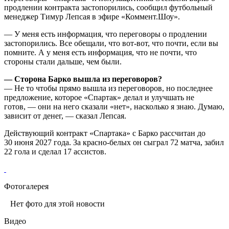
продлении контракта застопорились, сообщил футбольный
менеджер Тимур Лепсая в эфире «Коммент.Шоу».
— У меня есть информация, что переговоры о продлении
застопорились. Все обещали, что вот-вот, что почти, если вы
помните. А у меня есть информация, что не почти, что
стороны стали дальше, чем были.
— Сторона
Барко
вышла из переговоров?
— Не то чтобы прямо вышла из переговоров, но последнее
предложение, которое
«Спартак»
делал и улучшать не
готов, — они на него сказали «нет», насколько я знаю. Думаю,
зависит от денег, — сказал
Лепсая
.
Действующий контракт
«Спартака»
с
Барко
рассчитан до
30 июня 2027 года. За красно-белых он сыграл 72 матча, забил
22 гола и сделал 17 ассистов.
Фотогалерея
Нет фото для этой новости
Видео