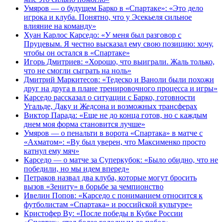
Умяров — о будущем Барко в «Спартаке»: «Это дело
игрока и клуба. Понятно, что у Эсекьеля сильное
влияние на команду»
Хуан Карлос Карседо: «У меня был разговор с
Пруцевым. Я честно высказал ему свою позицию: хочу,
чтобы он остался в «Спартаке»
Игорь Дмитриев: «Хорошо, что выиграли. Жаль только,
что не смогли сыграть на ноль»
Дмитрий Маркитесов: «Тедеско и Ваноли были похожи
друг на друга в плане тренировочного процесса и игры»
Карседо рассказал о ситуации с Барко, готовности
Угальде, Даку и Жедсона и возможных трансферах
Виктор Парада: «Еще не до конца готов, но с каждым
днем моя форма становится лучше»
Умяров — о пенальти в ворота «Спартака» в матче с
«Ахматом»: «Ву был уверен, что Максименко просто
катнул ему мяч»
Карседо — о матче за Суперкубок: «Было обидно, что не
победили, но мы идем вперед»
Петраков назвал два клуба, которые могут бросить
вызов «Зениту» в борьбе за чемпионство
Ивелин Попов: «Карседо с пониманием относится к
футболистам «Спартака» и российской культуре»
Кристофер Ву: «После победы в Кубке России