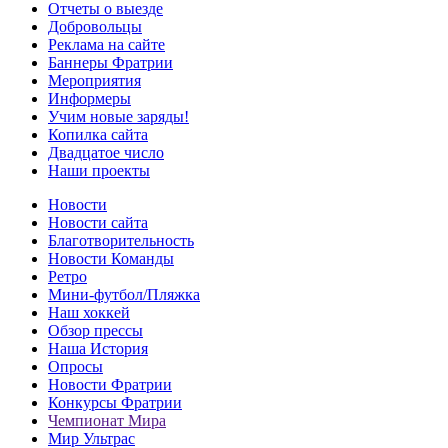
Отчеты о выезде
Добровольцы
Реклама на сайте
Баннеры Фратрии
Мероприятия
Информеры
Учим новые заряды!
Копилка сайта
Двадцатое число
Наши проекты
Новости
Новости сайта
Благотворительность
Новости Команды
Ретро
Мини-футбол/Пляжка
Наш хоккей
Обзор прессы
Наша История
Опросы
Новости Фратрии
Конкурсы Фратрии
Чемпионат Мира
Мир Ультрас