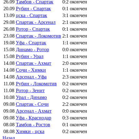
26.09
Тамбов - Спартак
0:2
окончен
20.09
Рубин - Спартак
0:1
окончен
13.09
цска - Спартак
3:1
окончен
29.08
Спартак - Арсенал
2:1
окончен
26.08
Ротор - Спартак
0:1
окончен
23.08
Спартак - Локомотив
2:1
окончен
19.08
Уфа - Спартак
1:1
окончен
15.08
Динамо - Ротор
0:0
окончен
15.08
Рубин - Урал
1:1
окончен
14.08
Спартак - Ахмат
2:0
окончен
14.08
Сочи - Химки
1:1
окончен
14.08
Арсенал - Уфа
2:3
окончен
11.08
Рубин - Локомотив
0:2
окончен
11.08
Ротор - Зенит
0:2
окончен
10.08
Урал - Динамо
0:2
окончен
09.08
Спартак - Сочи
2:2
окончен
09.08
Арсенал - Ахмат
0:0
окончен
09.08
Уфа - Краснодар
0:3
окончен
08.08
Тамбов - Ростов
0:1
окончен
08.08
Химки - цска
0:2
окончен
Назад