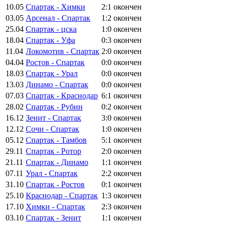
10.05
Спартак - Химки
2:1
окончен
03.05
Арсенал - Спартак
1:2
окончен
25.04
Спартак - цска
1:0
окончен
18.04
Спартак - Уфа
0:3
окончен
11.04
Локомотив - Спартак
2:0
окончен
04.04
Ростов - Спартак
0:0
окончен
18.03
Спартак - Урал
0:0
окончен
13.03
Динамо - Спартак
0:0
окончен
07.03
Спартак - Краснодар
6:1
окончен
28.02
Спартак - Рубин
0:2
окончен
16.12
Зенит - Спартак
3:0
окончен
12.12
Сочи - Спартак
1:0
окончен
05.12
Спартак - Тамбов
5:1
окончен
29.11
Спартак - Ротор
2:0
окончен
21.11
Спартак - Динамо
1:1
окончен
07.11
Урал - Спартак
2:2
окончен
31.10
Спартак - Ростов
0:1
окончен
25.10
Краснодар - Спартак
1:3
окончен
17.10
Химки - Спартак
2:3
окончен
03.10
Спартак - Зенит
1:1
окончен