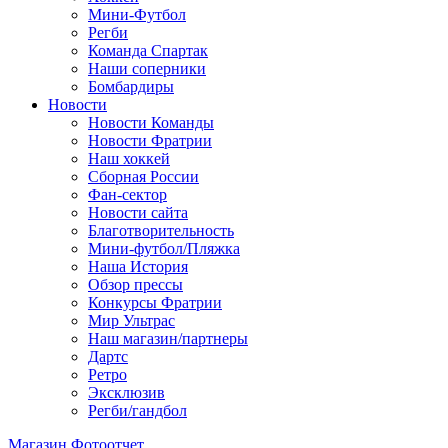
Мини-Футбол
Регби
Команда Спартак
Наши соперники
Бомбардиры
Новости
Новости Команды
Новости Фратрии
Наш хоккей
Сборная России
Фан-cектор
Новости сайта
Благотворительность
Мини-футбол/Пляжка
Наша История
Обзор прессы
Конкурсы Фратрии
Мир Ультрас
Наш магазин/партнеры
Дартс
Ретро
Эксклюзив
Регби/гандбол
Магазин
Фотоотчет