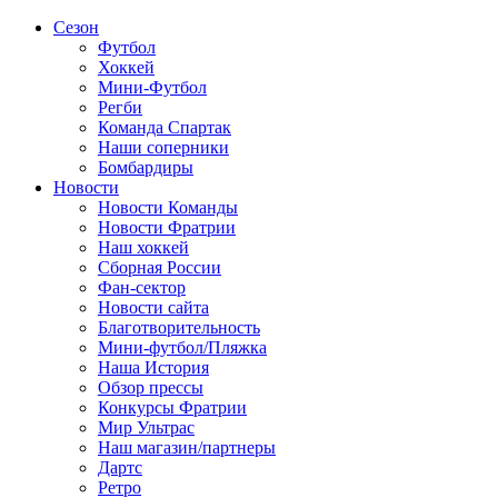
Сезон
Футбол
Хоккей
Мини-Футбол
Регби
Команда Спартак
Наши соперники
Бомбардиры
Новости
Новости Команды
Новости Фратрии
Наш хоккей
Сборная России
Фан-cектор
Новости сайта
Благотворительность
Мини-футбол/Пляжка
Наша История
Обзор прессы
Конкурсы Фратрии
Мир Ультрас
Наш магазин/партнеры
Дартс
Ретро