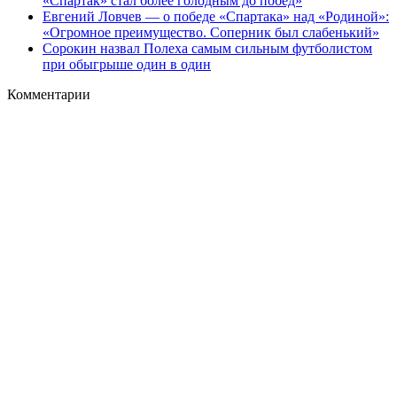
«Спартак» стал более голодным до побед»
Евгений Ловчев — о победе «Спартака» над «Родиной»:
«Огромное преимущество. Соперник был слабенький»
Сорокин назвал Полеха самым сильным футболистом
при обыгрыше один в один
Комментарии