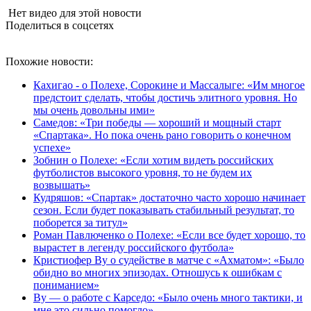
Нет видео для этой новости
Поделиться в соцсетях
Похожие новости:
Кахигао - о Полехе, Сорокине и Массалыге: «Им многое
предстоит сделать, чтобы достичь элитного уровня. Но
мы очень довольны ими»
Самедов: «Три победы — хороший и мощный старт
«Спартака». Но пока очень рано говорить о конечном
успехе»
Зобнин о Полехе: «Если хотим видеть российских
футболистов высокого уровня, то не будем их
возвышать»
Кудряшов: «Спартак» достаточно часто хорошо начинает
сезон. Если будет показывать стабильный результат, то
поборется за титул»
Роман Павлюченко о Полехе: «Если все будет хорошо, то
вырастет в легенду российского футбола»
Кристиофер Ву о судействе в матче с «Ахматом»: «Было
обидно во многих эпизодах. Отношусь к ошибкам с
пониманием»
Ву — о работе с Карседо: «Было очень много тактики, и
мне это сильно помогло»