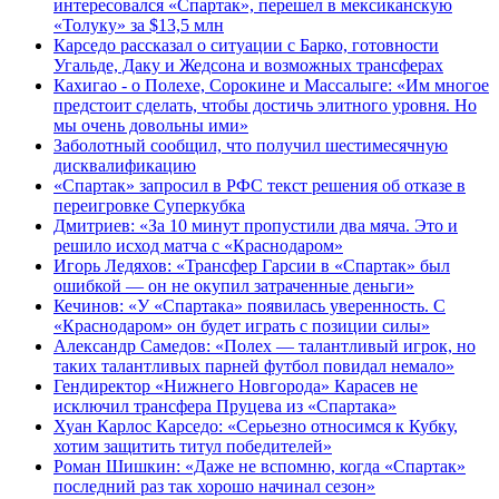
интересовался «Спартак», перешел в мексиканскую
«Толуку» за $13,5 млн
Карседо рассказал о ситуации с Барко, готовности
Угальде, Даку и Жедсона и возможных трансферах
Кахигао - о Полехе, Сорокине и Массалыге: «Им многое
предстоит сделать, чтобы достичь элитного уровня. Но
мы очень довольны ими»
Заболотный сообщил, что получил шестимесячную
дисквалификацию
«Спартак» запросил в РФС текст решения об отказе в
переигровке Суперкубка
Дмитриев: «За 10 минут пропустили два мяча. Это и
решило исход матча с «Краснодаром»
Игорь Ледяхов: «Трансфер Гарсии в «Спартак» был
ошибкой — он не окупил затраченные деньги»
Кечинов: «У «Спартака» появилась уверенность. С
«Краснодаром» он будет играть с позиции силы»
Александр Самедов: «Полех — талантливый игрок, но
таких талантливых парней футбол повидал немало»
Гендиректор «Нижнего Новгорода» Карасев не
исключил трансфера Пруцева из «Спартака»
Хуан Карлос Карседо: «Серьезно относимся к Кубку,
хотим защитить титул победителей»
Роман Шишкин: «Даже не вспомню, когда «Спартак»
последний раз так хорошо начинал сезон»