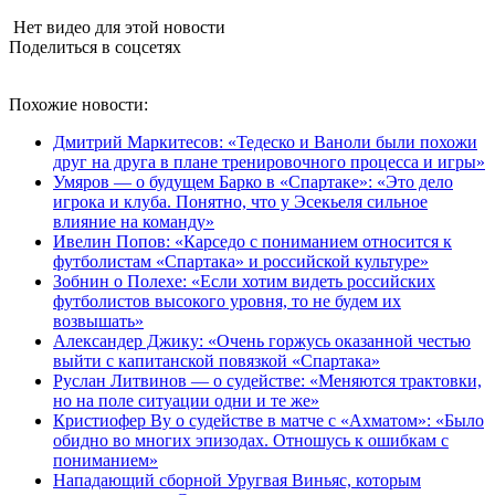
Нет видео для этой новости
Поделиться в соцсетях
Похожие новости:
Дмитрий Маркитесов: «Тедеско и Ваноли были похожи
друг на друга в плане тренировочного процесса и игры»
Умяров — о будущем Барко в «Спартаке»: «Это дело
игрока и клуба. Понятно, что у Эсекьеля сильное
влияние на команду»
Ивелин Попов: «Карседо с пониманием относится к
футболистам «Спартака» и российской культуре»
Зобнин о Полехе: «Если хотим видеть российских
футболистов высокого уровня, то не будем их
возвышать»
Александер Джику: «Очень горжусь оказанной честью
выйти с капитанской повязкой «Спартака»
Руслан Литвинов — о судействе: «Меняются трактовки,
но на поле ситуации одни и те же»
Кристиофер Ву о судействе в матче с «Ахматом»: «Было
обидно во многих эпизодах. Отношусь к ошибкам с
пониманием»
Нападающий сборной Уругвая Виньяс, которым