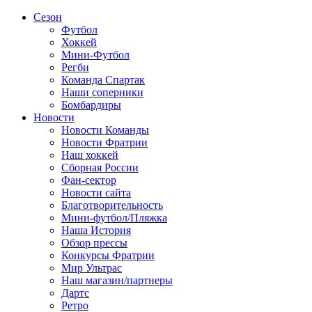
Сезон
Футбол
Хоккей
Мини-Футбол
Регби
Команда Спартак
Наши соперники
Бомбардиры
Новости
Новости Команды
Новости Фратрии
Наш хоккей
Сборная России
Фан-cектор
Новости сайта
Благотворительность
Мини-футбол/Пляжка
Наша История
Обзор прессы
Конкурсы Фратрии
Мир Ультрас
Наш магазин/партнеры
Дартс
Ретро