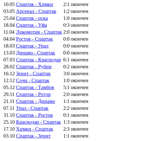
10.05
Спартак - Химки
2:1
окончен
03.05
Арсенал - Спартак
1:2
окончен
25.04
Спартак - цска
1:0
окончен
18.04
Спартак - Уфа
0:3
окончен
11.04
Локомотив - Спартак
2:0
окончен
04.04
Ростов - Спартак
0:0
окончен
18.03
Спартак - Урал
0:0
окончен
13.03
Динамо - Спартак
0:0
окончен
07.03
Спартак - Краснодар
6:1
окончен
28.02
Спартак - Рубин
0:2
окончен
16.12
Зенит - Спартак
3:0
окончен
12.12
Сочи - Спартак
1:0
окончен
05.12
Спартак - Тамбов
5:1
окончен
29.11
Спартак - Ротор
2:0
окончен
21.11
Спартак - Динамо
1:1
окончен
07.11
Урал - Спартак
2:2
окончен
31.10
Спартак - Ростов
0:1
окончен
25.10
Краснодар - Спартак
1:3
окончен
17.10
Химки - Спартак
2:3
окончен
03.10
Спартак - Зенит
1:1
окончен