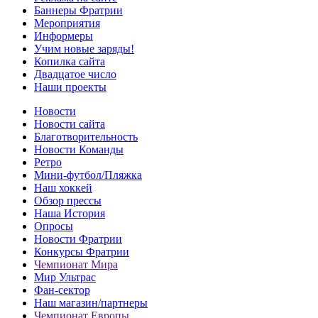
Баннеры Фратрии
Мероприятия
Информеры
Учим новые заряды!
Копилка сайта
Двадцатое число
Наши проекты
Новости
Новости сайта
Благотворительность
Новости Команды
Ретро
Мини-футбол/Пляжка
Наш хоккей
Обзор прессы
Наша История
Опросы
Новости Фратрии
Конкурсы Фратрии
Чемпионат Мира
Мир Ультрас
Фан-cектор
Наш магазин/партнеры
Чемпионат Европы