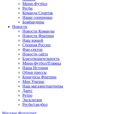
Мини-Футбол
Регби
Команда Спартак
Наши соперники
Бомбардиры
Новости
Новости Команды
Новости Фратрии
Наш хоккей
Сборная России
Фан-cектор
Новости сайта
Благотворительность
Мини-футбол/Пляжка
Наша История
Обзор прессы
Конкурсы Фратрии
Мир Ультрас
Наш магазин/партнеры
Дартс
Ретро
Эксклюзив
Регби/гандбол
Магазин
Фотоотчет