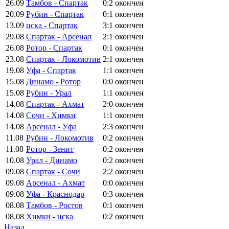
26.09
Тамбов - Спартак
0:2
окончен
20.09
Рубин - Спартак
0:1
окончен
13.09
цска - Спартак
3:1
окончен
29.08
Спартак - Арсенал
2:1
окончен
26.08
Ротор - Спартак
0:1
окончен
23.08
Спартак - Локомотив
2:1
окончен
19.08
Уфа - Спартак
1:1
окончен
15.08
Динамо - Ротор
0:0
окончен
15.08
Рубин - Урал
1:1
окончен
14.08
Спартак - Ахмат
2:0
окончен
14.08
Сочи - Химки
1:1
окончен
14.08
Арсенал - Уфа
2:3
окончен
11.08
Рубин - Локомотив
0:2
окончен
11.08
Ротор - Зенит
0:2
окончен
10.08
Урал - Динамо
0:2
окончен
09.08
Спартак - Сочи
2:2
окончен
09.08
Арсенал - Ахмат
0:0
окончен
09.08
Уфа - Краснодар
0:3
окончен
08.08
Тамбов - Ростов
0:1
окончен
08.08
Химки - цска
0:2
окончен
Назад