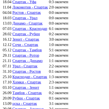
18.04
Спартак - Уфа
0:3
окончен
11.04
Локомотив - Спартак
2:0
окончен
04.04
Ростов - Спартак
0:0
окончен
18.03
Спартак - Урал
0:0
окончен
13.03
Динамо - Спартак
0:0
окончен
07.03
Спартак - Краснодар
6:1
окончен
28.02
Спартак - Рубин
0:2
окончен
16.12
Зенит - Спартак
3:0
окончен
12.12
Сочи - Спартак
1:0
окончен
05.12
Спартак - Тамбов
5:1
окончен
29.11
Спартак - Ротор
2:0
окончен
21.11
Спартак - Динамо
1:1
окончен
07.11
Урал - Спартак
2:2
окончен
31.10
Спартак - Ростов
0:1
окончен
25.10
Краснодар - Спартак
1:3
окончен
17.10
Химки - Спартак
2:3
окончен
03.10
Спартак - Зенит
1:1
окончен
26.09
Тамбов - Спартак
0:2
окончен
20.09
Рубин - Спартак
0:1
окончен
13.09
цска - Спартак
3:1
окончен
29.08
Спартак - Арсенал
2:1
окончен