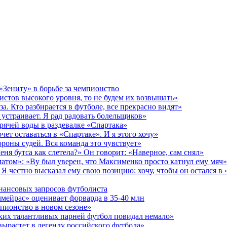
 «Зениту» в борьбе за чемпионство
истов высокого уровня, то не будем их возвышать»
за. Кто разбирается в футболе, все прекрасно видят»
 устраивает. Я рад радовать болельщиков»
рячей воды в раздевалке «Спартака»
чет оставаться в «Спартаке». И я этого хочу»
роны судей. Вся команда это чувствует»
еня бутса как слетела?» Он говорит: «Наверное, сам снял»
матом»: «Ву был уверен, что Максименко просто катнул ему мяч»
Я честно высказал ему свою позицию: хочу, чтобы он остался в
инансовых запросов футболиста
мейрас» оценивает форварда в 35-40 млн
пионство в новом сезоне»
ких талантливых парней футбол повидал немало»
вырастет в легенду российского футбола»