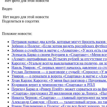
Нет фото для этой новости
Видео
Нет видео для этой новости
Поделиться в соцсетях
Похожие новости:
Петраков назвал два клуба, которые могут бросить вызов
Зобнин о Полехе: «Если хотим видеть российских футбол
Зобнин о судействе в матче с «Ахматом»: «У всех есть гла
Эсекьель Барко о своем будущем в «Спартаке»: «Меня все
«Ахмат» оштрафован на 20 тысяч рублей за отсутствие го
Карседо: «Угальде всегда выкладывается на полную, он хо
Наиль Умяров: «С первых минут началось давление со сто
Руслан Литвинов — о разговоре с судьей: «Спросил: «У м
Умяров — о пенальти в ворота «Спартака» в матче с «Ах
Хуан Карлос Карседо: «У меня был разговор с Пруцевым. 
Кудряшов верит в чемпионство «Спартака» в РПЛ
Переход Барко в «Ривер Плейт» может сорваться из‑за ф
«Спартак» предложил 20 миллионов евро за Лопеса, «Пал
Никита Чернов: «Спартак» — главный претендент на чем
Александр Самедов: «Полех — талантливый игрок, но та
Роман Павлюченко о Полехе: «Если все будет хорошо, то 