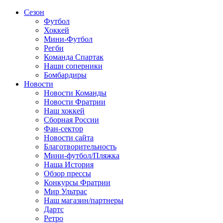
Сезон
Футбол
Хоккей
Мини-Футбол
Регби
Команда Спартак
Наши соперники
Бомбардиры
Новости
Новости Команды
Новости Фратрии
Наш хоккей
Сборная России
Фан-cектор
Новости сайта
Благотворительность
Мини-футбол/Пляжка
Наша История
Обзор прессы
Конкурсы Фратрии
Мир Ультрас
Наш магазин/партнеры
Дартс
Ретро