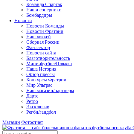
Команда Спартак
Наши соперники
Бомбардиры
Новости
Новости Команды
Новости Фратрии
Наш хоккей
Сборная России
Фан-cектор
Новости сайта
Благотворительность
Мини-футбол/Пляжка
Наша История
Обзор прессы
Конкурсы Фратрии
Мир Ультрас
Наш магазин/партнеры
Дартс
Ретро
Эксклюзив
Регби/гандбол
Магазин
Фотоотчет