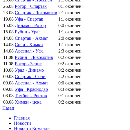
26.08
Ротор - Спартак
0:1
окончен
23.08
Спартак - Локомотив
2:1
окончен
19.08
Уфа - Спартак
1:1
окончен
15.08
Динамо - Ротор
0:0
окончен
15.08
Рубин - Урал
1:1
окончен
14.08
Спартак - Ахмат
2:0
окончен
14.08
Сочи - Химки
1:1
окончен
14.08
Арсенал - Уфа
2:3
окончен
11.08
Рубин - Локомотив
0:2
окончен
11.08
Ротор - Зенит
0:2
окончен
10.08
Урал - Динамо
0:2
окончен
09.08
Спартак - Сочи
2:2
окончен
09.08
Арсенал - Ахмат
0:0
окончен
09.08
Уфа - Краснодар
0:3
окончен
08.08
Тамбов - Ростов
0:1
окончен
08.08
Химки - цска
0:2
окончен
Назад
Главная
Новости
Новости Команды