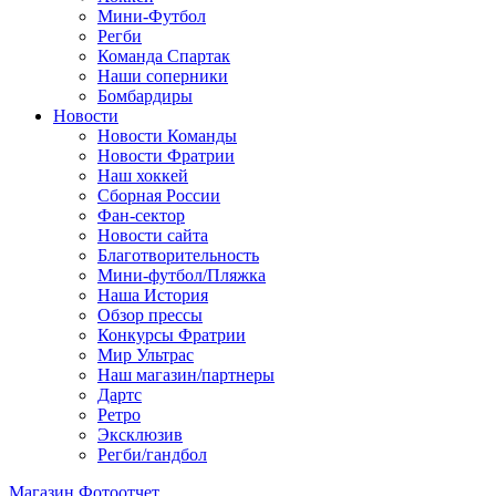
Мини-Футбол
Регби
Команда Спартак
Наши соперники
Бомбардиры
Новости
Новости Команды
Новости Фратрии
Наш хоккей
Сборная России
Фан-cектор
Новости сайта
Благотворительность
Мини-футбол/Пляжка
Наша История
Обзор прессы
Конкурсы Фратрии
Мир Ультрас
Наш магазин/партнеры
Дартс
Ретро
Эксклюзив
Регби/гандбол
Магазин
Фотоотчет