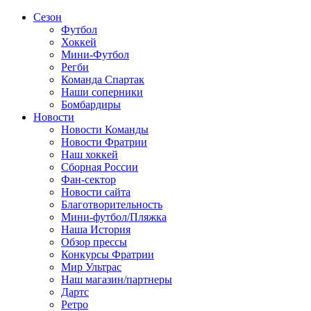
Сезон
Футбол
Хоккей
Мини-Футбол
Регби
Команда Спартак
Наши соперники
Бомбардиры
Новости
Новости Команды
Новости Фратрии
Наш хоккей
Сборная России
Фан-cектор
Новости сайта
Благотворительность
Мини-футбол/Пляжка
Наша История
Обзор прессы
Конкурсы Фратрии
Мир Ультрас
Наш магазин/партнеры
Дартс
Ретро