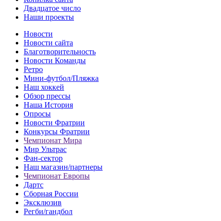
Двадцатое число
Наши проекты
Новости
Новости сайта
Благотворительность
Новости Команды
Ретро
Мини-футбол/Пляжка
Наш хоккей
Обзор прессы
Наша История
Опросы
Новости Фратрии
Конкурсы Фратрии
Чемпионат Мира
Мир Ультрас
Фан-cектор
Наш магазин/партнеры
Чемпионат Европы
Дартс
Сборная России
Эксклюзив
Регби/гандбол