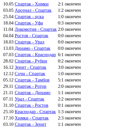
10.05
Спартак - Химки
2:1
окончен
03.05
Арсенал - Спартак
1:2
окончен
25.04
Спартак - цска
1:0
окончен
18.04
Спартак - Уфа
0:3
окончен
11.04
Локомотив - Спартак
2:0
окончен
04.04
Ростов - Спартак
0:0
окончен
18.03
Спартак - Урал
0:0
окончен
13.03
Динамо - Спартак
0:0
окончен
07.03
Спартак - Краснодар
6:1
окончен
28.02
Спартак - Рубин
0:2
окончен
16.12
Зенит - Спартак
3:0
окончен
12.12
Сочи - Спартак
1:0
окончен
05.12
Спартак - Тамбов
5:1
окончен
29.11
Спартак - Ротор
2:0
окончен
21.11
Спартак - Динамо
1:1
окончен
07.11
Урал - Спартак
2:2
окончен
31.10
Спартак - Ростов
0:1
окончен
25.10
Краснодар - Спартак
1:3
окончен
17.10
Химки - Спартак
2:3
окончен
03.10
Спартак - Зенит
1:1
окончен