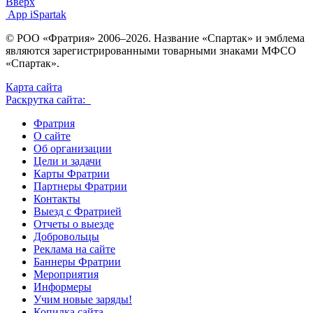
Вверх
App iSpartak
© РОО «Фратрия» 2006–2026. Название «Спартак» и эмблема
являются зарегистрированными товарными знаками МФСО
«Спартак».
Карта сайта
Раскрутка сайта:
Фратрия
О сайте
Об организации
Цели и задачи
Карты Фратрии
Партнеры Фратрии
Контакты
Выезд с Фратрией
Отчеты о выезде
Добровольцы
Реклама на сайте
Баннеры Фратрии
Мероприятия
Информеры
Учим новые заряды!
Копилка сайта