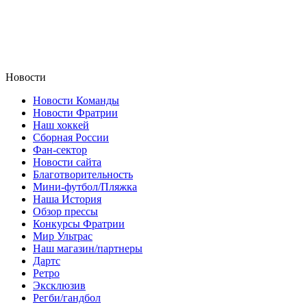
Новости
Новости Команды
Новости Фратрии
Наш хоккей
Сборная России
Фан-cектор
Новости сайта
Благотворительность
Мини-футбол/Пляжка
Наша История
Обзор прессы
Конкурсы Фратрии
Мир Ультрас
Наш магазин/партнеры
Дартс
Ретро
Эксклюзив
Регби/гандбол