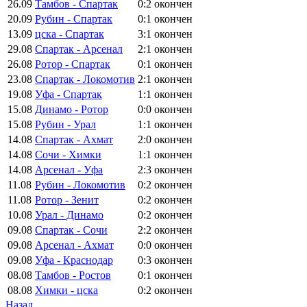
26.09
Тамбов - Спартак
0:2
окончен
20.09
Рубин - Спартак
0:1
окончен
13.09
цска - Спартак
3:1
окончен
29.08
Спартак - Арсенал
2:1
окончен
26.08
Ротор - Спартак
0:1
окончен
23.08
Спартак - Локомотив
2:1
окончен
19.08
Уфа - Спартак
1:1
окончен
15.08
Динамо - Ротор
0:0
окончен
15.08
Рубин - Урал
1:1
окончен
14.08
Спартак - Ахмат
2:0
окончен
14.08
Сочи - Химки
1:1
окончен
14.08
Арсенал - Уфа
2:3
окончен
11.08
Рубин - Локомотив
0:2
окончен
11.08
Ротор - Зенит
0:2
окончен
10.08
Урал - Динамо
0:2
окончен
09.08
Спартак - Сочи
2:2
окончен
09.08
Арсенал - Ахмат
0:0
окончен
09.08
Уфа - Краснодар
0:3
окончен
08.08
Тамбов - Ростов
0:1
окончен
08.08
Химки - цска
0:2
окончен
Назад