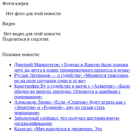
Фотогалерея
Нет фото для этой новости
Видео
Нет видео для этой новости
Поделиться в соцсетях
Похожие новости:
Дмитрий Маркитесов: «Тедеско и Ваноли были похожи
друг на друга в плане тренировочного процесса и игры»
Руслан Литвинов — о судействе: «Меняются трактовки,
но на поле ситуации одни и те же»
Кристиофер Ву о судействе в матче с «Ахматом»: «Было
обидно во многих эпизодах. Отношусь к ошибкам с
пониманием»
Александр Липко: «Если «Спартак» будет играть как с
«Зенитом» и «Родиной», ему по силам стать
чемпионом»
Заболотный сообщил, что получил шестимесячную
дисквалификацию
Кахигао: «Мяч находился в движении. Это