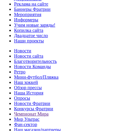
Реклама на сайте
Баннеры Фратрии
Мероприятия
Информеры
Учим новые заряды!
Копилка сайта
Двадцатое число
Наши проекты
Новости
Новости сайта
Благотворительность
Новости Команды
Ретро
Мини-футбол/Пляжка
Наш хоккей
Обзор прессы
Наша История
Опросы
Новости Фратрии
Конкурсы Фратрии
Чемпионат Мира
Мир Ультрас
Фан-cектор
Наш магазин/партнеры