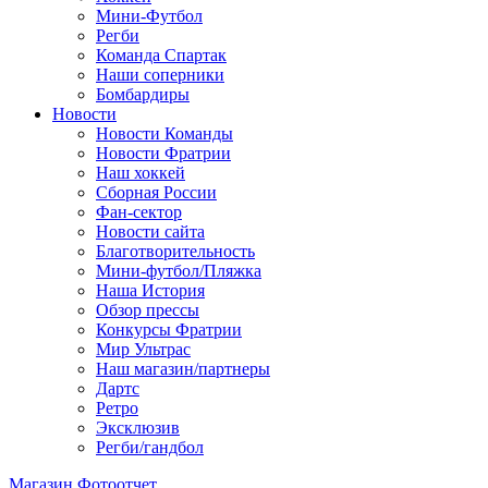
Мини-Футбол
Регби
Команда Спартак
Наши соперники
Бомбардиры
Новости
Новости Команды
Новости Фратрии
Наш хоккей
Сборная России
Фан-cектор
Новости сайта
Благотворительность
Мини-футбол/Пляжка
Наша История
Обзор прессы
Конкурсы Фратрии
Мир Ультрас
Наш магазин/партнеры
Дартс
Ретро
Эксклюзив
Регби/гандбол
Магазин
Фотоотчет