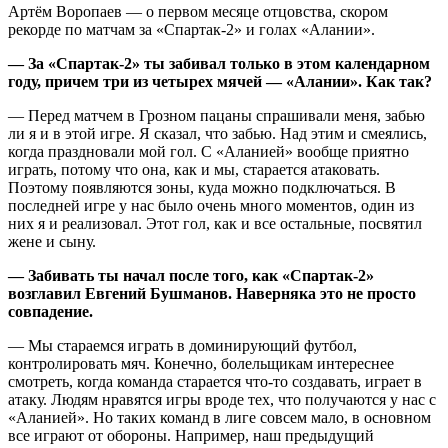
Артём Воропаев — о первом месяце отцовства, скором
рекорде по матчам за «Спартак-2» и голах «Алании».
— За «Спартак-2» ты забивал только в этом календарном
году, причем три из четырех мячей — «Алании». Как так?
— Перед матчем в Грозном пацаны спрашивали меня, забью
ли я и в этой игре. Я сказал, что забью. Над этим и смеялись,
когда праздновали мой гол. С «Аланией» вообще приятно
играть, потому что она, как и мы, старается атаковать.
Поэтому появляются зоны, куда можно подключаться. В
последней игре у нас было очень много моментов, один из
них я и реализовал. Этот гол, как и все остальные, посвятил
жене и сыну.
— Забивать ты начал после того, как «Спартак-2»
возглавил Евгений Бушманов. Наверняка это не просто
совпадение.
— Мы стараемся играть в доминирующий футбол,
контролировать мяч. Конечно, болельщикам интереснее
смотреть, когда команда старается что-то создавать, играет в
атаку. Людям нравятся игры вроде тех, что получаются у нас с
«Аланией». Но таких команд в лиге совсем мало, в основном
все играют от обороны. Например, наш предыдущий