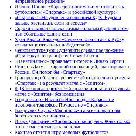
неправильное решение»
Ивелин Попов: «Карседо с пониманием относится к
футболистам «Спартака» и российской культуре»
«Спартак»: «Не удивлены решением КДК. Будем и
дальше отстаивать свои интересы»
Сорокин назвал Полеха самым сильным футболистом
при обыгрыше один в один
Хуан Карлос Карседо: «Серьезно относимся к Кубку,
хотим защитить титул победителей»
Дебютант турецкой Суперлиги сделал предложение
«Спартаку» по трансферу Ливая Гарсии
«Панатинаикос» проявляет интерес к Ливаю Гарсии
Липко: «Даку — хороший нападающий, адаптирован к
России. Он помог бы «Спартаку»
Григорьянц объяснил решение об отклонении протеста
«Спартака» на результат матча с «Зенитом»
КДК отклонил протест «Спартака» и оставил результат
матча с «Зенитом» без изменения
Гендиректор «Нижнего Новгорода» Карасев не
исключил трансфера Пруцева из «Спартака»
Владислав Саусь: «Мы приложим все силы, чтобы
бороться за чемпионство»
Игорь Дмитриев: «Хорошо, что выиграли. Жаль только,
что не смогли сыграть на ноль»
Кахигао отметил игру молодых футболистов