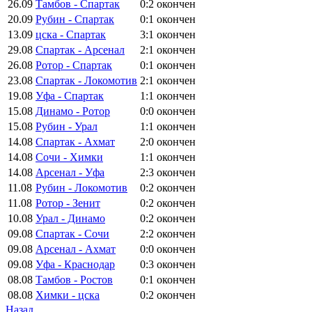
26.09
Тамбов - Спартак
0:2
окончен
20.09
Рубин - Спартак
0:1
окончен
13.09
цска - Спартак
3:1
окончен
29.08
Спартак - Арсенал
2:1
окончен
26.08
Ротор - Спартак
0:1
окончен
23.08
Спартак - Локомотив
2:1
окончен
19.08
Уфа - Спартак
1:1
окончен
15.08
Динамо - Ротор
0:0
окончен
15.08
Рубин - Урал
1:1
окончен
14.08
Спартак - Ахмат
2:0
окончен
14.08
Сочи - Химки
1:1
окончен
14.08
Арсенал - Уфа
2:3
окончен
11.08
Рубин - Локомотив
0:2
окончен
11.08
Ротор - Зенит
0:2
окончен
10.08
Урал - Динамо
0:2
окончен
09.08
Спартак - Сочи
2:2
окончен
09.08
Арсенал - Ахмат
0:0
окончен
09.08
Уфа - Краснодар
0:3
окончен
08.08
Тамбов - Ростов
0:1
окончен
08.08
Химки - цска
0:2
окончен
Назад