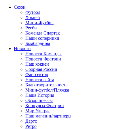
Сезон
Футбол
Хоккей
Мини-Футбол
Регби
Команда Спартак
Наши соперники
Бомбардиры
Новости
Новости Команды
Новости Фратрии
Наш хоккей
Сборная России
Фан-cектор
Новости сайта
Благотворительность
Мини-футбол/Пляжка
Наша История
Обзор прессы
Конкурсы Фратрии
Мир Ультрас
Наш магазин/партнеры
Дартс
Ретро