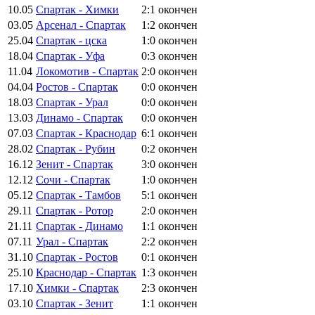
10.05
Спартак - Химки
2:1
окончен
03.05
Арсенал - Спартак
1:2
окончен
25.04
Спартак - цска
1:0
окончен
18.04
Спартак - Уфа
0:3
окончен
11.04
Локомотив - Спартак
2:0
окончен
04.04
Ростов - Спартак
0:0
окончен
18.03
Спартак - Урал
0:0
окончен
13.03
Динамо - Спартак
0:0
окончен
07.03
Спартак - Краснодар
6:1
окончен
28.02
Спартак - Рубин
0:2
окончен
16.12
Зенит - Спартак
3:0
окончен
12.12
Сочи - Спартак
1:0
окончен
05.12
Спартак - Тамбов
5:1
окончен
29.11
Спартак - Ротор
2:0
окончен
21.11
Спартак - Динамо
1:1
окончен
07.11
Урал - Спартак
2:2
окончен
31.10
Спартак - Ростов
0:1
окончен
25.10
Краснодар - Спартак
1:3
окончен
17.10
Химки - Спартак
2:3
окончен
03.10
Спартак - Зенит
1:1
окончен