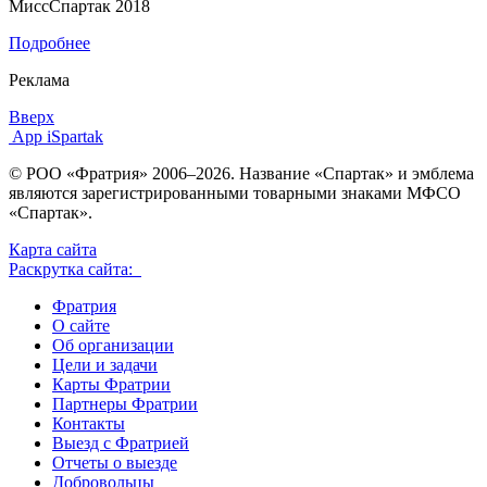
МиссСпартак 2018
Подробнее
Реклама
Вверх
App iSpartak
© РОО «Фратрия» 2006–2026. Название «Спартак» и эмблема
являются зарегистрированными товарными знаками МФСО
«Спартак».
Карта сайта
Раскрутка сайта:
Фратрия
О сайте
Об организации
Цели и задачи
Карты Фратрии
Партнеры Фратрии
Контакты
Выезд с Фратрией
Отчеты о выезде
Добровольцы