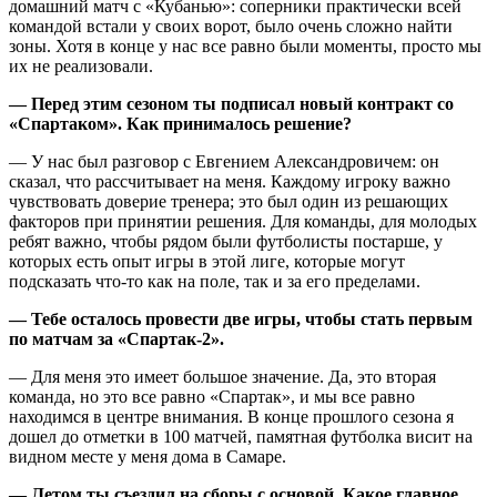
домашний матч с «Кубанью»: соперники практически всей
командой встали у своих ворот, было очень сложно найти
зоны. Хотя в конце у нас все равно были моменты, просто мы
их не реализовали.
— Перед этим сезоном ты подписал новый контракт со
«Спартаком». Как принималось решение?
— У нас был разговор с Евгением Александровичем: он
сказал, что рассчитывает на меня. Каждому игроку важно
чувствовать доверие тренера; это был один из решающих
факторов при принятии решения. Для команды, для молодых
ребят важно, чтобы рядом были футболисты постарше, у
которых есть опыт игры в этой лиге, которые могут
подсказать что-то как на поле, так и за его пределами.
— Тебе осталось провести две игры, чтобы стать первым
по матчам за «Спартак-2».
— Для меня это имеет большое значение. Да, это вторая
команда, но это все равно «Спартак», и мы все равно
находимся в центре внимания. В конце прошлого сезона я
дошел до отметки в 100 матчей, памятная футболка висит на
видном месте у меня дома в Самаре.
— Летом ты съездил на сборы с основой. Какое главное