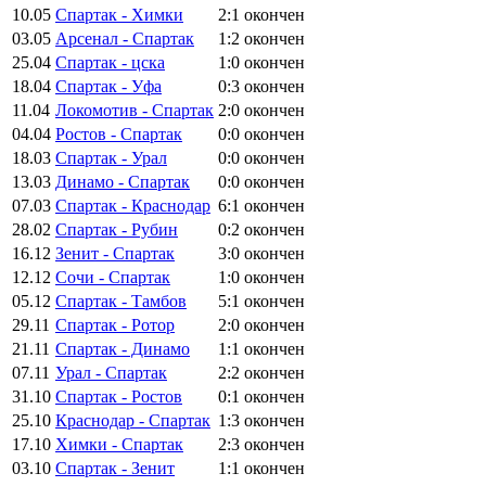
10.05
Спартак - Химки
2:1
окончен
03.05
Арсенал - Спартак
1:2
окончен
25.04
Спартак - цска
1:0
окончен
18.04
Спартак - Уфа
0:3
окончен
11.04
Локомотив - Спартак
2:0
окончен
04.04
Ростов - Спартак
0:0
окончен
18.03
Спартак - Урал
0:0
окончен
13.03
Динамо - Спартак
0:0
окончен
07.03
Спартак - Краснодар
6:1
окончен
28.02
Спартак - Рубин
0:2
окончен
16.12
Зенит - Спартак
3:0
окончен
12.12
Сочи - Спартак
1:0
окончен
05.12
Спартак - Тамбов
5:1
окончен
29.11
Спартак - Ротор
2:0
окончен
21.11
Спартак - Динамо
1:1
окончен
07.11
Урал - Спартак
2:2
окончен
31.10
Спартак - Ростов
0:1
окончен
25.10
Краснодар - Спартак
1:3
окончен
17.10
Химки - Спартак
2:3
окончен
03.10
Спартак - Зенит
1:1
окончен