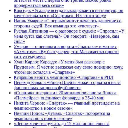
биться за места с первого по третье. Важно ровно
продержаться весь сезон»
Карседо: «Угальде всегда выкладывается на полную, он
хочет оставаться в «Спартаке». И я этого хочу»
Наиль Умяров: «С первых минут началось давление со
стороны судей. Вся команда это чувствует»
Руслан Литвинов — о разговоре с судьей: «Спросил: «У
меня бутса как слетела?» Он говорит: «Наверное, сам
снял»
Умяров — о пенальти в ворота «Спартака» в матче с
«Ахматом»: «Ву был уверен, что Максименко просто
катнул ему мяч»
Хуан Карлос Карседо: «У меня был разговор с
Пруцевым. Я честно высказал ему свою позицию: хочу,
чтобы он остался в «Спартаке»
Кудряшов верит в чемпионство «Спартака» в РПЛ
Переход Барко в «Ривер Плейт» может сорваться из‑за
финансовых запросов футболиста
«Спартак» предложил 20 миллионов евро за Лопеса,
«Палмейрас» оценивает форварда в 35-40 млн
Никита Чернов: «Спартак» — главный претендент на
чемпионство в новом сезоне»
Ивелин Попов: «Думаю, «Спартак» поборется за
чемпионство в новом сезоне»
«Леон» хочет выручить до 15 миллионов евро за