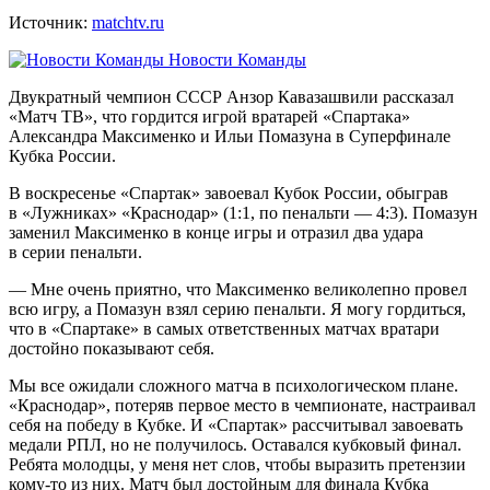
Источник:
matchtv.ru
Новости Команды
Двукратный чемпион СССР Анзор Кавазашвили рассказал
«Матч ТВ», что гордится игрой вратарей «Спартака»
Александра Максименко и Ильи Помазуна в Суперфинале
Кубка России.
В воскресенье «Спартак» завоевал Кубок России, обыграв
в «Лужниках» «Краснодар» (1:1, по пенальти — 4:3). Помазун
заменил Максименко в конце игры и отразил два удара
в серии пенальти.
— Мне очень приятно, что Максименко великолепно провел
всю игру, а Помазун взял серию пенальти. Я могу гордиться,
что в «Спартаке» в самых ответственных матчах вратари
достойно показывают себя.
Мы все ожидали сложного матча в психологическом плане.
«Краснодар», потеряв первое место в чемпионате, настраивал
себя на победу в Кубке. И «Спартак» рассчитывал завоевать
медали РПЛ, но не получилось. Оставался кубковый финал.
Ребята молодцы, у меня нет слов, чтобы выразить претензии
кому‑то из них. Матч был достойным для финала Кубка