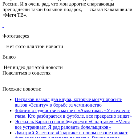
России. И я очень рад, что мои дорогие спартаковцы
преподнесли такой большой подарок, — сказал Кавазашвили
«Матч ТВ».
Фотогалерея
Нет фото для этой новости
Видео
Нет видео для этой новости
Поделиться в соцсетях
Похожие новости:
Петраков назвал два клуба, которые могут бросить
вызов «Зениту» в борьбе за чемпионство
Зобнин о судействе в матче с «Ахматом»: «У всех есть
глаза. Кто разбирается в футболе, все прекрасно видят»
Эсекьель Барко о своем будущем в «Спартаке»: «Меня
все устраивает. Я рад радовать болельщиков»
Дмитрий Хлестов: «Спартак» в новом сезоне сможет