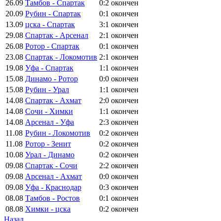
26.09
Тамбов - Спартак
0:2
окончен
20.09
Рубин - Спартак
0:1
окончен
13.09
цска - Спартак
3:1
окончен
29.08
Спартак - Арсенал
2:1
окончен
26.08
Ротор - Спартак
0:1
окончен
23.08
Спартак - Локомотив
2:1
окончен
19.08
Уфа - Спартак
1:1
окончен
15.08
Динамо - Ротор
0:0
окончен
15.08
Рубин - Урал
1:1
окончен
14.08
Спартак - Ахмат
2:0
окончен
14.08
Сочи - Химки
1:1
окончен
14.08
Арсенал - Уфа
2:3
окончен
11.08
Рубин - Локомотив
0:2
окончен
11.08
Ротор - Зенит
0:2
окончен
10.08
Урал - Динамо
0:2
окончен
09.08
Спартак - Сочи
2:2
окончен
09.08
Арсенал - Ахмат
0:0
окончен
09.08
Уфа - Краснодар
0:3
окончен
08.08
Тамбов - Ростов
0:1
окончен
08.08
Химки - цска
0:2
окончен
Назад