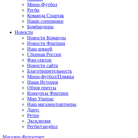
Мини-Футбол
Регби
Команда Спартак
Наши соперники
Бомбардиры
Новости
Новости Команды
Новости Фратрии
Наш хоккей
Сборная России
Фан-cектор
Новости сайта
Благотворительность
Мини-футбол/Пляжка
Наша История
Обзор прессы
Конкурсы Фратрии
Мир Ультрас
Наш магазин/партнеры
Дартс
Ретро
Эксклюзив
Регби/гандбол
Магазин
Фотоотчет