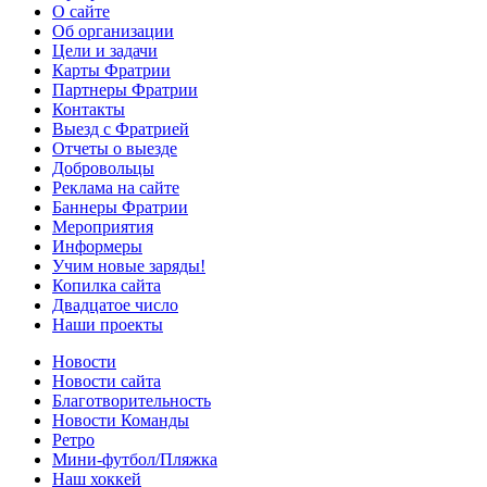
О сайте
Об организации
Цели и задачи
Карты Фратрии
Партнеры Фратрии
Контакты
Выезд с Фратрией
Отчеты о выезде
Добровольцы
Реклама на сайте
Баннеры Фратрии
Мероприятия
Информеры
Учим новые заряды!
Копилка сайта
Двадцатое число
Наши проекты
Новости
Новости сайта
Благотворительность
Новости Команды
Ретро
Мини-футбол/Пляжка
Наш хоккей