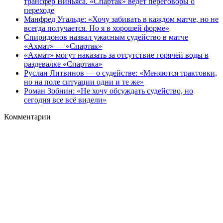
трансфер Виньяса. «Спартак» ведет переговоры о
переходе
Манфред Угальде: «Хочу забивать в каждом матче, но не
всегда получается. Но я в хорошей форме»
Спиридонов назвал ужасным судейство в матче
«Ахмат» — «Спартак»
«Ахмат» могут наказать за отсутствие горячей воды в
раздевалке «Спартака»
Руслан Литвинов — о судействе: «Меняются трактовки,
но на поле ситуации одни и те же»
Роман Зобнин: «Не хочу обсуждать судейство, но
сегодня все всё видели»
Комментарии