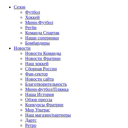
Сезон
Футбол
Хоккей
Мини-Футбол
Регби
Команда Спартак
Наши соперники
Бомбардиры
Новости
Новости Команды
Новости Фратрии
Наш хоккей
Сборная России
Фан-cектор
Новости сайта
Благотворительность
Мини-футбол/Пляжка
Наша История
Обзор прессы
Конкурсы Фратрии
Мир Ультрас
Наш магазин/партнеры
Дартс
Ретро