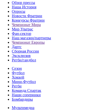
Обзор прессы
Наша История
Опросы
Новости Фратрии
Конкурсы Фратрии
Чемпионат Мира
Мир Ультрас
Фан-cектор
Наш магазин/партнеры
Чемпионат Европы
Дартс
Сборная России
Эксклюзив
Регби/гандбол
Сезон
Футбол
Хоккей
Мини-Футбол
Регби
Команда Спартак
Наши соперники
Бомбардиры
Мультимедиа