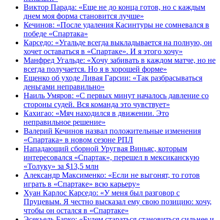
Виктор Парада: «Еще не до конца готов, но с каждым
днем моя форма становится лучше»
Кечинов: «После удаления Касинтуры не сомневался в
победе «Спартака»
Карседо: «Угальде всегда выкладывается на полную, он
хочет оставаться в «Спартаке». И я этого хочу»
Манфред Угальде: «Хочу забивать в каждом матче, но не
всегда получается. Но я в хорошей форме»
Ещенко об уходе Ливая Гарсии: «Так разбрасываться
деньгами неправильно»
Наиль Умяров: «С первых минут началось давление со
стороны судей. Вся команда это чувствует»
Кахигао: «Мяч находился в движении. Это
неправильное решение»
Валерий Кечинов назвал положительные изменения
«Спартака» в новом сезоне РПЛ
Нападающий сборной Уругвая Виньяс, которым
интересовался «Спартак», перешел в мексиканскую
«Толуку» за $13,5 млн
Александр Максименко: «Если не выгонят, то готов
играть в «Спартаке» всю карьеру»
Хуан Карлос Карседо: «У меня был разговор с
Пруцевым. Я честно высказал ему свою позицию: хочу,
чтобы он остался в «Спартаке»
Эсекьель Барко: «Будем стараться становиться сильнее и