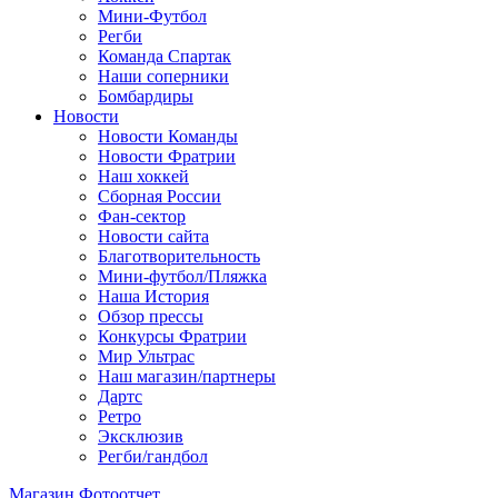
Мини-Футбол
Регби
Команда Спартак
Наши соперники
Бомбардиры
Новости
Новости Команды
Новости Фратрии
Наш хоккей
Сборная России
Фан-cектор
Новости сайта
Благотворительность
Мини-футбол/Пляжка
Наша История
Обзор прессы
Конкурсы Фратрии
Мир Ультрас
Наш магазин/партнеры
Дартс
Ретро
Эксклюзив
Регби/гандбол
Магазин
Фотоотчет