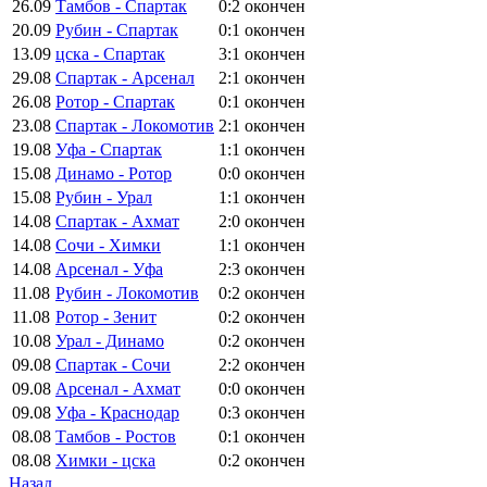
26.09
Тамбов - Спартак
0:2
окончен
20.09
Рубин - Спартак
0:1
окончен
13.09
цска - Спартак
3:1
окончен
29.08
Спартак - Арсенал
2:1
окончен
26.08
Ротор - Спартак
0:1
окончен
23.08
Спартак - Локомотив
2:1
окончен
19.08
Уфа - Спартак
1:1
окончен
15.08
Динамо - Ротор
0:0
окончен
15.08
Рубин - Урал
1:1
окончен
14.08
Спартак - Ахмат
2:0
окончен
14.08
Сочи - Химки
1:1
окончен
14.08
Арсенал - Уфа
2:3
окончен
11.08
Рубин - Локомотив
0:2
окончен
11.08
Ротор - Зенит
0:2
окончен
10.08
Урал - Динамо
0:2
окончен
09.08
Спартак - Сочи
2:2
окончен
09.08
Арсенал - Ахмат
0:0
окончен
09.08
Уфа - Краснодар
0:3
окончен
08.08
Тамбов - Ростов
0:1
окончен
08.08
Химки - цска
0:2
окончен
Назад