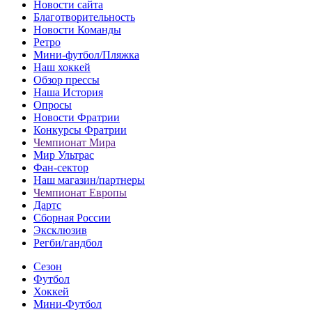
Новости сайта
Благотворительность
Новости Команды
Ретро
Мини-футбол/Пляжка
Наш хоккей
Обзор прессы
Наша История
Опросы
Новости Фратрии
Конкурсы Фратрии
Чемпионат Мира
Мир Ультрас
Фан-cектор
Наш магазин/партнеры
Чемпионат Европы
Дартс
Сборная России
Эксклюзив
Регби/гандбол
Сезон
Футбол
Хоккей
Мини-Футбол