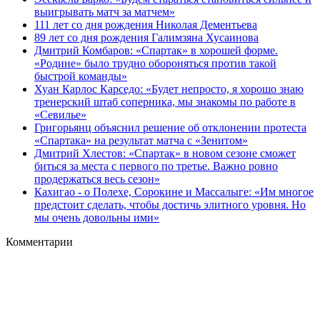
выигрывать матч за матчем»
111 лет со дня рождения Николая Дементьева
89 лет со дня рождения Галимзяна Хусаинова
Дмитрий Комбаров: «Спартак» в хорошей форме.
«Родине» было трудно обороняться против такой
быстрой команды»
Хуан Карлос Карседо: «Будет непросто, я хорошо знаю
тренерский штаб соперника, мы знакомы по работе в
«Севилье»
Григорьянц объяснил решение об отклонении протеста
«Спартака» на результат матча с «Зенитом»
Дмитрий Хлестов: «Спартак» в новом сезоне сможет
биться за места с первого по третье. Важно ровно
продержаться весь сезон»
Кахигао - о Полехе, Сорокине и Массалыге: «Им многое
предстоит сделать, чтобы достичь элитного уровня. Но
мы очень довольны ими»
Комментарии