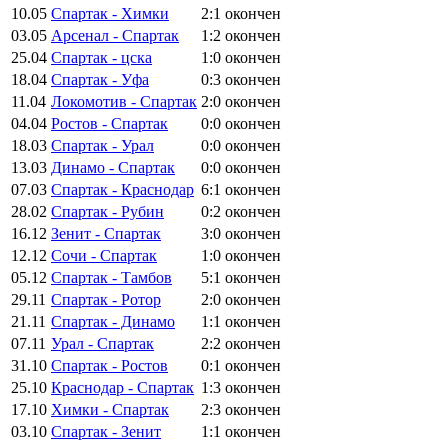
10.05
Спартак - Химки
2:1
окончен
03.05
Арсенал - Спартак
1:2
окончен
25.04
Спартак - цска
1:0
окончен
18.04
Спартак - Уфа
0:3
окончен
11.04
Локомотив - Спартак
2:0
окончен
04.04
Ростов - Спартак
0:0
окончен
18.03
Спартак - Урал
0:0
окончен
13.03
Динамо - Спартак
0:0
окончен
07.03
Спартак - Краснодар
6:1
окончен
28.02
Спартак - Рубин
0:2
окончен
16.12
Зенит - Спартак
3:0
окончен
12.12
Сочи - Спартак
1:0
окончен
05.12
Спартак - Тамбов
5:1
окончен
29.11
Спартак - Ротор
2:0
окончен
21.11
Спартак - Динамо
1:1
окончен
07.11
Урал - Спартак
2:2
окончен
31.10
Спартак - Ростов
0:1
окончен
25.10
Краснодар - Спартак
1:3
окончен
17.10
Химки - Спартак
2:3
окончен
03.10
Спартак - Зенит
1:1
окончен