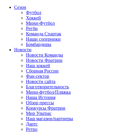
Сезон
Футбол
Хоккей
Мини-Футбол
Регби
Команда Спартак
Наши соперники
Бомбардиры
Новости
Новости Команды
Новости Фратрии
Наш хоккей
Сборная России
Фан-cектор
Новости сайта
Благотворительность
Мини-футбол/Пляжка
Наша История
Обзор прессы
Конкурсы Фратрии
Мир Ультрас
Наш магазин/партнеры
Дартс
Ретро