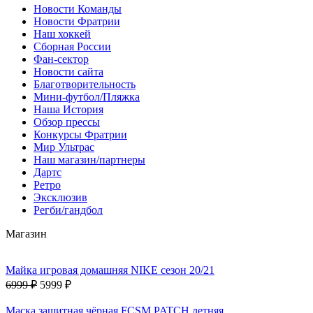
Новости Команды
Новости Фратрии
Наш хоккей
Сборная России
Фан-cектор
Новости сайта
Благотворительность
Мини-футбол/Пляжка
Наша История
Обзор прессы
Конкурсы Фратрии
Мир Ультрас
Наш магазин/партнеры
Дартс
Ретро
Эксклюзив
Регби/гандбол
Магазин
Майка игровая домашняя NIKE сезон 20/21
6999 ₽
5999 ₽
Маска защитная чёрная FCSM PATCH летняя