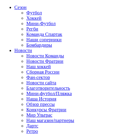
Сезон
Футбол
Хоккей
Мини-Футбол
Регби
Команда Спартак
Наши соперники
Бомбардиры
Новости
Новости Команды
Новости Фратрии
Наш хоккей
Сборная России
Фан-cектор
Новости сайта
Благотворительность
Мини-футбол/Пляжка
Наша История
Обзор прессы
Конкурсы Фратрии
Мир Ультрас
Наш магазин/партнеры
Дартс
Ретро