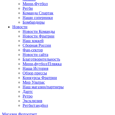
Мини-Футбол
Регби
Команда Спартак
Наши соперники
Бомбардиры
Новости
Новости Команды
Новости Фратрии
Наш хоккей
Сборная России
Фан-cектор
Новости сайта
Благотворительность
Мини-футбол/Пляжка
Наша История
Обзор прессы
Конкурсы Фратрии
Мир Ультрас
Наш магазин/партнеры
Дартс
Ретро
Эксклюзив
Регби/гандбол
Магазин
Фотоотчет