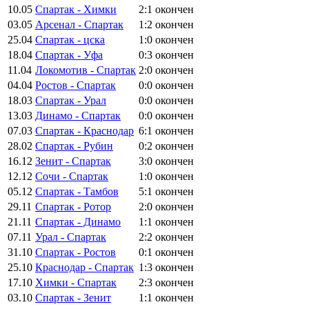
10.05
Спартак - Химки
2:1
окончен
03.05
Арсенал - Спартак
1:2
окончен
25.04
Спартак - цска
1:0
окончен
18.04
Спартак - Уфа
0:3
окончен
11.04
Локомотив - Спартак
2:0
окончен
04.04
Ростов - Спартак
0:0
окончен
18.03
Спартак - Урал
0:0
окончен
13.03
Динамо - Спартак
0:0
окончен
07.03
Спартак - Краснодар
6:1
окончен
28.02
Спартак - Рубин
0:2
окончен
16.12
Зенит - Спартак
3:0
окончен
12.12
Сочи - Спартак
1:0
окончен
05.12
Спартак - Тамбов
5:1
окончен
29.11
Спартак - Ротор
2:0
окончен
21.11
Спартак - Динамо
1:1
окончен
07.11
Урал - Спартак
2:2
окончен
31.10
Спартак - Ростов
0:1
окончен
25.10
Краснодар - Спартак
1:3
окончен
17.10
Химки - Спартак
2:3
окончен
03.10
Спартак - Зенит
1:1
окончен