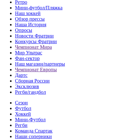
Ретро
Мини-футбол/Пляжка
Наш хоккей
Обзор прессы
Наша История
Опросы
Новости Фратрии
Конкурсы Фратрии
Чемпионат Мира
Мир Ультрас
Фан-cектор
Наш магазин/партнеры
Чемпионат Европы
Дартс
Сборная России
Эксклюзив
Регби/гандбол
Сезон
Футбол
Хоккей
Мини-Футбол
Регби
Команда Спартак
Наши соперники