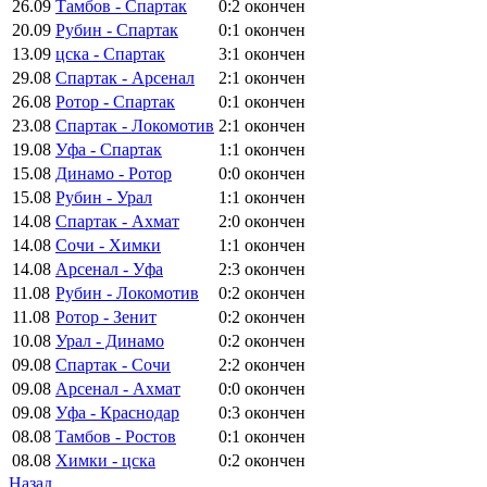
26.09
Тамбов - Спартак
0:2
окончен
20.09
Рубин - Спартак
0:1
окончен
13.09
цска - Спартак
3:1
окончен
29.08
Спартак - Арсенал
2:1
окончен
26.08
Ротор - Спартак
0:1
окончен
23.08
Спартак - Локомотив
2:1
окончен
19.08
Уфа - Спартак
1:1
окончен
15.08
Динамо - Ротор
0:0
окончен
15.08
Рубин - Урал
1:1
окончен
14.08
Спартак - Ахмат
2:0
окончен
14.08
Сочи - Химки
1:1
окончен
14.08
Арсенал - Уфа
2:3
окончен
11.08
Рубин - Локомотив
0:2
окончен
11.08
Ротор - Зенит
0:2
окончен
10.08
Урал - Динамо
0:2
окончен
09.08
Спартак - Сочи
2:2
окончен
09.08
Арсенал - Ахмат
0:0
окончен
09.08
Уфа - Краснодар
0:3
окончен
08.08
Тамбов - Ростов
0:1
окончен
08.08
Химки - цска
0:2
окончен
Назад