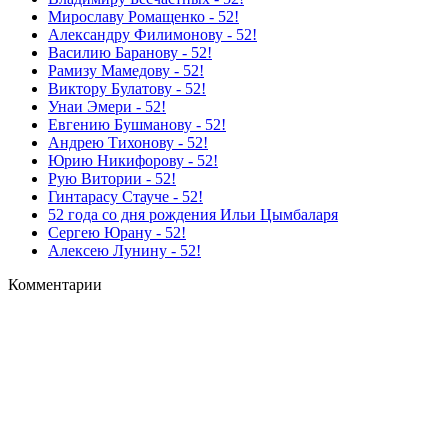
Мирославу Ромащенко - 52!
Александру Филимонову - 52!
Василию Баранову - 52!
Рамизу Мамедову - 52!
Виктору Булатову - 52!
Унаи Эмери - 52!
Евгению Бушманову - 52!
Андрею Тихонову - 52!
Юрию Никифорову - 52!
Рую Витории - 52!
Гинтарасу Стауче - 52!
52 года со дня рождения Ильи Цымбаларя
Сергею Юрану - 52!
Алексею Лунину - 52!
Комментарии