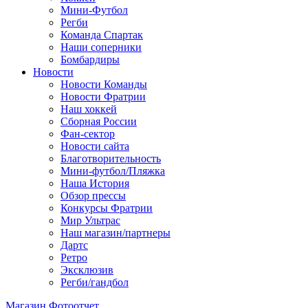
Мини-Футбол
Регби
Команда Спартак
Наши соперники
Бомбардиры
Новости
Новости Команды
Новости Фратрии
Наш хоккей
Сборная России
Фан-cектор
Новости сайта
Благотворительность
Мини-футбол/Пляжка
Наша История
Обзор прессы
Конкурсы Фратрии
Мир Ультрас
Наш магазин/партнеры
Дартс
Ретро
Эксклюзив
Регби/гандбол
Магазин
Фотоотчет