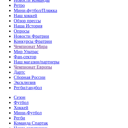
Новости Команды
Ретро
Мини-футбол/Пляжка
Наш хоккей
Обзор прессы
Наша История
Опросы
Новости Фратрии
Конкурсы Фратрии
Чемпионат Мира
Мир Ультрас
Фан-cектор
Наш магазин/партнеры
Чемпионат Европы
Дартс
Сборная России
Эксклюзив
Регби/гандбол
Сезон
Футбол
Хоккей
Мини-Футбол
Регби
Команда Спартак