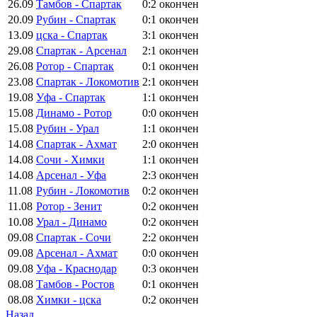
26.09
Тамбов - Спартак
0:2
окончен
20.09
Рубин - Спартак
0:1
окончен
13.09
цска - Спартак
3:1
окончен
29.08
Спартак - Арсенал
2:1
окончен
26.08
Ротор - Спартак
0:1
окончен
23.08
Спартак - Локомотив
2:1
окончен
19.08
Уфа - Спартак
1:1
окончен
15.08
Динамо - Ротор
0:0
окончен
15.08
Рубин - Урал
1:1
окончен
14.08
Спартак - Ахмат
2:0
окончен
14.08
Сочи - Химки
1:1
окончен
14.08
Арсенал - Уфа
2:3
окончен
11.08
Рубин - Локомотив
0:2
окончен
11.08
Ротор - Зенит
0:2
окончен
10.08
Урал - Динамо
0:2
окончен
09.08
Спартак - Сочи
2:2
окончен
09.08
Арсенал - Ахмат
0:0
окончен
09.08
Уфа - Краснодар
0:3
окончен
08.08
Тамбов - Ростов
0:1
окончен
08.08
Химки - цска
0:2
окончен
Назад