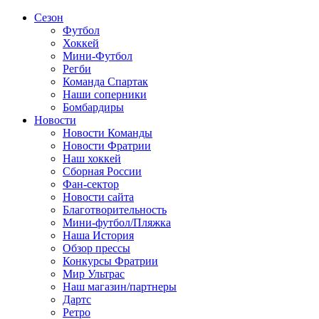
Сезон
Футбол
Хоккей
Мини-Футбол
Регби
Команда Спартак
Наши соперники
Бомбардиры
Новости
Новости Команды
Новости Фратрии
Наш хоккей
Сборная России
Фан-cектор
Новости сайта
Благотворительность
Мини-футбол/Пляжка
Наша История
Обзор прессы
Конкурсы Фратрии
Мир Ультрас
Наш магазин/партнеры
Дартс
Ретро