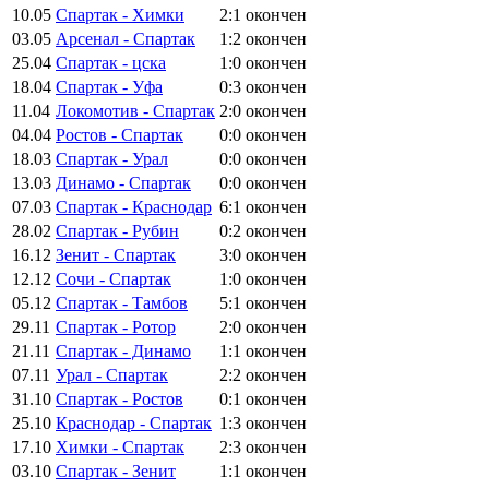
10.05
Спартак - Химки
2:1
окончен
03.05
Арсенал - Спартак
1:2
окончен
25.04
Спартак - цска
1:0
окончен
18.04
Спартак - Уфа
0:3
окончен
11.04
Локомотив - Спартак
2:0
окончен
04.04
Ростов - Спартак
0:0
окончен
18.03
Спартак - Урал
0:0
окончен
13.03
Динамо - Спартак
0:0
окончен
07.03
Спартак - Краснодар
6:1
окончен
28.02
Спартак - Рубин
0:2
окончен
16.12
Зенит - Спартак
3:0
окончен
12.12
Сочи - Спартак
1:0
окончен
05.12
Спартак - Тамбов
5:1
окончен
29.11
Спартак - Ротор
2:0
окончен
21.11
Спартак - Динамо
1:1
окончен
07.11
Урал - Спартак
2:2
окончен
31.10
Спартак - Ростов
0:1
окончен
25.10
Краснодар - Спартак
1:3
окончен
17.10
Химки - Спартак
2:3
окончен
03.10
Спартак - Зенит
1:1
окончен