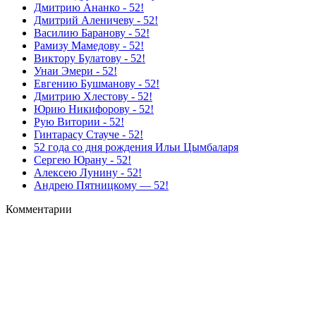
Дмитрию Ананко - 52!
Дмитрий Аленичеву - 52!
Василию Баранову - 52!
Рамизу Мамедову - 52!
Виктору Булатову - 52!
Унаи Эмери - 52!
Евгению Бушманову - 52!
Дмитрию Хлестову - 52!
Юрию Никифорову - 52!
Рую Витории - 52!
Гинтарасу Стауче - 52!
52 года со дня рождения Ильи Цымбаларя
Сергею Юрану - 52!
Алексею Лунину - 52!
Андрею Пятницкому — 52!
Комментарии