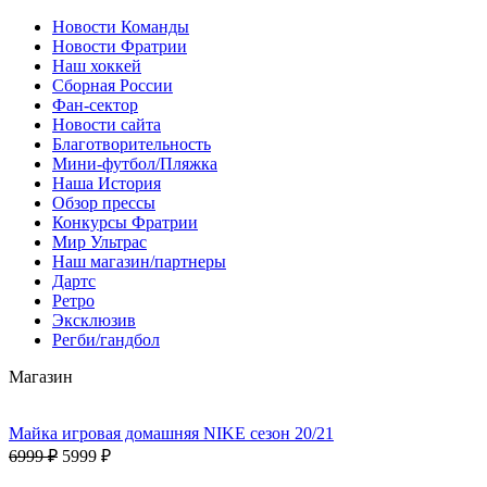
Новости Команды
Новости Фратрии
Наш хоккей
Сборная России
Фан-cектор
Новости сайта
Благотворительность
Мини-футбол/Пляжка
Наша История
Обзор прессы
Конкурсы Фратрии
Мир Ультрас
Наш магазин/партнеры
Дартс
Ретро
Эксклюзив
Регби/гандбол
Магазин
Майка игровая домашняя NIKE сезон 20/21
6999 ₽
5999 ₽