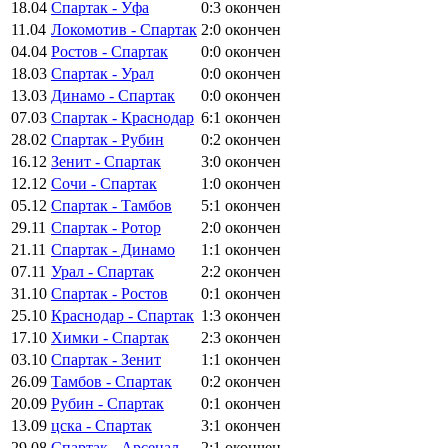
18.04
Спартак - Уфа
0:3
окончен
11.04
Локомотив - Спартак
2:0
окончен
04.04
Ростов - Спартак
0:0
окончен
18.03
Спартак - Урал
0:0
окончен
13.03
Динамо - Спартак
0:0
окончен
07.03
Спартак - Краснодар
6:1
окончен
28.02
Спартак - Рубин
0:2
окончен
16.12
Зенит - Спартак
3:0
окончен
12.12
Сочи - Спартак
1:0
окончен
05.12
Спартак - Тамбов
5:1
окончен
29.11
Спартак - Ротор
2:0
окончен
21.11
Спартак - Динамо
1:1
окончен
07.11
Урал - Спартак
2:2
окончен
31.10
Спартак - Ростов
0:1
окончен
25.10
Краснодар - Спартак
1:3
окончен
17.10
Химки - Спартак
2:3
окончен
03.10
Спартак - Зенит
1:1
окончен
26.09
Тамбов - Спартак
0:2
окончен
20.09
Рубин - Спартак
0:1
окончен
13.09
цска - Спартак
3:1
окончен
29.08
Спартак - Арсенал
2:1
окончен