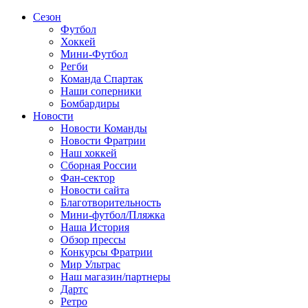
Сезон
Футбол
Хоккей
Мини-Футбол
Регби
Команда Спартак
Наши соперники
Бомбардиры
Новости
Новости Команды
Новости Фратрии
Наш хоккей
Сборная России
Фан-cектор
Новости сайта
Благотворительность
Мини-футбол/Пляжка
Наша История
Обзор прессы
Конкурсы Фратрии
Мир Ультрас
Наш магазин/партнеры
Дартс
Ретро