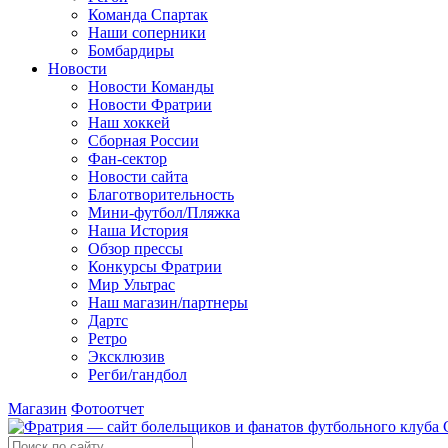
Команда Спартак
Наши соперники
Бомбардиры
Новости
Новости Команды
Новости Фратрии
Наш хоккей
Сборная России
Фан-cектор
Новости сайта
Благотворительность
Мини-футбол/Пляжка
Наша История
Обзор прессы
Конкурсы Фратрии
Мир Ультрас
Наш магазин/партнеры
Дартс
Ретро
Эксклюзив
Регби/гандбол
Магазин
Фотоотчет