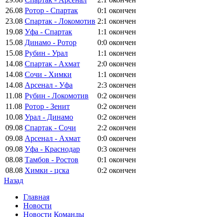
26.08
Ротор - Спартак
0:1
окончен
23.08
Спартак - Локомотив
2:1
окончен
19.08
Уфа - Спартак
1:1
окончен
15.08
Динамо - Ротор
0:0
окончен
15.08
Рубин - Урал
1:1
окончен
14.08
Спартак - Ахмат
2:0
окончен
14.08
Сочи - Химки
1:1
окончен
14.08
Арсенал - Уфа
2:3
окончен
11.08
Рубин - Локомотив
0:2
окончен
11.08
Ротор - Зенит
0:2
окончен
10.08
Урал - Динамо
0:2
окончен
09.08
Спартак - Сочи
2:2
окончен
09.08
Арсенал - Ахмат
0:0
окончен
09.08
Уфа - Краснодар
0:3
окончен
08.08
Тамбов - Ростов
0:1
окончен
08.08
Химки - цска
0:2
окончен
Назад
Главная
Новости
Новости Команды