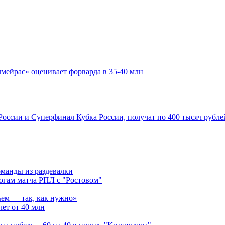
мейрас» оценивает форварда в 35-40 млн
России и Суперфинал Кубка России, получат по 400 тысяч рубле
оманды из раздевалки
огам матча РПЛ с "Ростовом"
ьем — так, как нужно»
чет от 40 млн