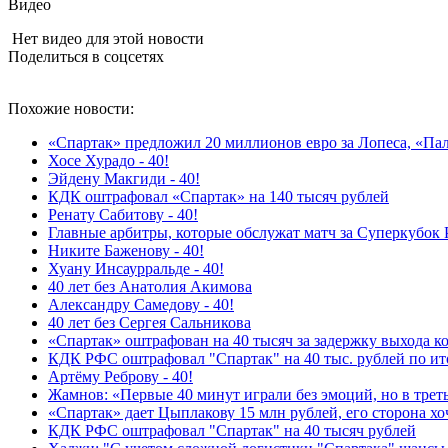
Видео
Нет видео для этой новости
Поделиться в соцсетях
Похожие новости:
«Спартак» предложил 20 миллионов евро за Лопеса, «Пал
Хосе Хурадо - 40!
Эйдену Макгиди - 40!
КДК оштрафовал «Спартак» на 140 тысяч рублей
Ренату Сабитову - 40!
Главные арбитры, которые обслужат матч за Суперкубок 
Никите Баженову - 40!
Хуану Инсаурральде - 40!
40 лет без Анатолия Акимова
Александру Самедову - 40!
40 лет без Сергея Сальникова
«Спартак» оштрафован на 40 тысяч за задержку выхода к
КДК РФС оштрафовал "Спартак" на 40 тыс. рублей по ит
Артёму Реброву - 40!
Жамнов: «Первые 40 минут играли без эмоций, но в трет
«Спартак» дает Цыплакову 15 млн рублей, его сторона хо
КДК РФС оштрафовал "Спартак" на 40 тысяч рублей