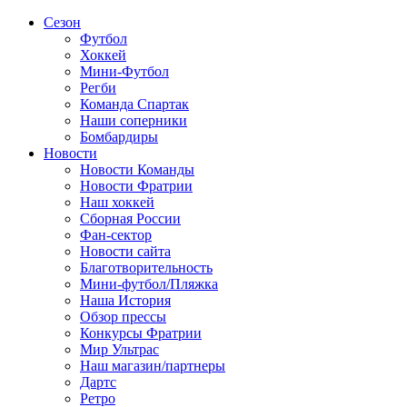
Сезон
Футбол
Хоккей
Мини-Футбол
Регби
Команда Спартак
Наши соперники
Бомбардиры
Новости
Новости Команды
Новости Фратрии
Наш хоккей
Сборная России
Фан-cектор
Новости сайта
Благотворительность
Мини-футбол/Пляжка
Наша История
Обзор прессы
Конкурсы Фратрии
Мир Ультрас
Наш магазин/партнеры
Дартс
Ретро