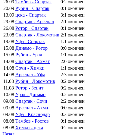
26.09
Тамбов - Спартак
0:2
окончен
20.09
Рубин - Спартак
0:1
окончен
13.09
цска - Спартак
3:1
окончен
29.08
Спартак - Арсенал
2:1
окончен
26.08
Ротор - Спартак
0:1
окончен
23.08
Спартак - Локомотив
2:1
окончен
19.08
Уфа - Спартак
1:1
окончен
15.08
Динамо - Ротор
0:0
окончен
15.08
Рубин - Урал
1:1
окончен
14.08
Спартак - Ахмат
2:0
окончен
14.08
Сочи - Химки
1:1
окончен
14.08
Арсенал - Уфа
2:3
окончен
11.08
Рубин - Локомотив
0:2
окончен
11.08
Ротор - Зенит
0:2
окончен
10.08
Урал - Динамо
0:2
окончен
09.08
Спартак - Сочи
2:2
окончен
09.08
Арсенал - Ахмат
0:0
окончен
09.08
Уфа - Краснодар
0:3
окончен
08.08
Тамбов - Ростов
0:1
окончен
08.08
Химки - цска
0:2
окончен
Назад