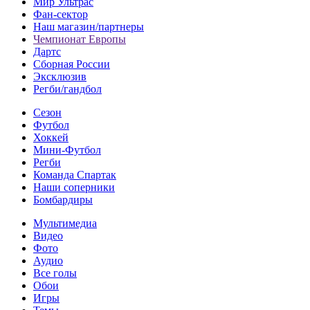
Мир Ультрас
Фан-cектор
Наш магазин/партнеры
Чемпионат Европы
Дартс
Сборная России
Эксклюзив
Регби/гандбол
Сезон
Футбол
Хоккей
Мини-Футбол
Регби
Команда Спартак
Наши соперники
Бомбардиры
Мультимедиа
Видео
Фото
Аудио
Все голы
Обои
Игры