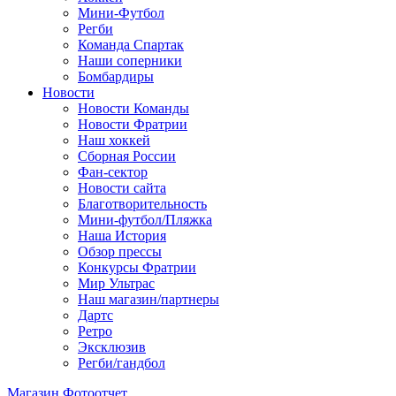
Мини-Футбол
Регби
Команда Спартак
Наши соперники
Бомбардиры
Новости
Новости Команды
Новости Фратрии
Наш хоккей
Сборная России
Фан-cектор
Новости сайта
Благотворительность
Мини-футбол/Пляжка
Наша История
Обзор прессы
Конкурсы Фратрии
Мир Ультрас
Наш магазин/партнеры
Дартс
Ретро
Эксклюзив
Регби/гандбол
Магазин
Фотоотчет