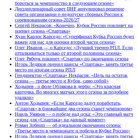
бороться за чемпионство в следующем сезоне»
Дисциплинарный совет IIHF аннулировал решение
совета организации о недопуске сборных России к
соревнованиям сезона‑2026/27
Сергей Некрасов: «Конечно, Кубок России повлияет на
оценку сезона «Спартака»
Хуан Карлос Карседо: «Суперфинал Кубка России будет
важен для нас для оценки второй части сезона»
Олег Иванов — о Карседо: «Лучший тренер РПЛ. Если
отталкиваться только от второй половины сезона»
Олег Рябчук покинет «Спартак» по окончании сезона
Игорь Ледяхов оценил шансы «Спартака» занять третье
место по итогам сезона РПЛ
Гендиректор «Спартака» Некрасов: «Цель на остаток
сезона — третье место и Кубок, само собой»
Ходырев - о фоле Облякова в дерби: «Это красная
карточка. Во многих матчах этого сезона за подобное
удаляли»
Антон Ходырев: «Если Карседо дадут поработать,
«Спартак» в ближайшие два сезона станет чемпионом»
Наиль Умяров — о победе над цска: «Это главный матч
сезона для «Спартака» на данный момент»
Роман Зобнин — об идеальном окончании сезона:
«Третье место в чемпионате и победа в Кубке России»
Игорь Ледяхов оценил шансы «Спартака» занять третье