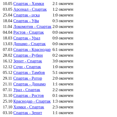
10.05
Спартак - Химки
2:1
окончен
03.05
Арсенал - Спартак
1:2
окончен
25.04
Спартак - цска
1:0
окончен
18.04
Спартак - Уфа
0:3
окончен
11.04
Локомотив - Спартак
2:0
окончен
04.04
Ростов - Спартак
0:0
окончен
18.03
Спартак - Урал
0:0
окончен
13.03
Динамо - Спартак
0:0
окончен
07.03
Спартак - Краснодар
6:1
окончен
28.02
Спартак - Рубин
0:2
окончен
16.12
Зенит - Спартак
3:0
окончен
12.12
Сочи - Спартак
1:0
окончен
05.12
Спартак - Тамбов
5:1
окончен
29.11
Спартак - Ротор
2:0
окончен
21.11
Спартак - Динамо
1:1
окончен
07.11
Урал - Спартак
2:2
окончен
31.10
Спартак - Ростов
0:1
окончен
25.10
Краснодар - Спартак
1:3
окончен
17.10
Химки - Спартак
2:3
окончен
03.10
Спартак - Зенит
1:1
окончен