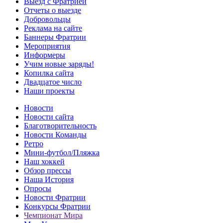
Выезд с Фратрией
Отчеты о выезде
Добровольцы
Реклама на сайте
Баннеры Фратрии
Мероприятия
Информеры
Учим новые заряды!
Копилка сайта
Двадцатое число
Наши проекты
Новости
Новости сайта
Благотворительность
Новости Команды
Ретро
Мини-футбол/Пляжка
Наш хоккей
Обзор прессы
Наша История
Опросы
Новости Фратрии
Конкурсы Фратрии
Чемпионат Мира