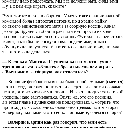
команду надо поддержать. Мы все должны быть сильными.
Ну, а с кем еще играть, скажите?
Взять тот же вызов в сборную. У меня тоже с национальной
командой была непростая история, но я храню майку
со своего единственного матча за сборную России. Какая
разница, Бруней с тобой играет или нет, просто выходи
на поле и доказывай, чего ты стоишь. Футбол в нашей стране
живет, и кто бы ни спекулировал подсчетами, никого
обмануть не получится. У нас есть славная история, никуда
ты от этого не денешься.
— К словам Максима Глушенкова о том, что лучше
тренироваться в «Зените» с бразильцами, чем играть
с Вьетнамом за сборную, как относитесь?
— Хорошие футболисты всегда были проблемными (смеется).
Но ты всегда должен понимать и следить за своими словами,
потому что их читают миллионы. И раз ты поднялся на такой
уровень, надо задумываться. Опять же, это его позиция,
я в этом плане Глушенкова не поддерживаю. Смотрите, что
происходит: к сожалению, была одна травма, потом вторая.
Наверное, над нами кто-то есть. Понимаете, о чем я говорю?
— Валерий Карпин как раз говорил, что если есть
возможность поиграть в Европе, то стоит попробовать