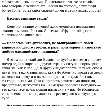
с боксерами, гимнастами. Представьте, что это за глыбы!
Мы говорим о чемпионате России по футболу, а тут люди
более 10 лет оставались сильнейшими в своих видах спорта!
— Несопоставимые вещи?
— Конечно. Звание олимпийского чемпиона посерьезнее
звания чемпиона России. Я всегда кайфую от общения
с нашими олимпийцами.
— Проблема, что футболист, не выигравший в своей
карьере ни одного трофея, в разы популярнее и известнее
любого олимпийского чемпиона?
— В этом есть некий дисбаланс, но футбол является спортом
номер один в мире, и в других странах ситуация примерно
такая же, как у нас. Да, в других видах спорта не такой объем
денег, нет такого внимания, как в футболе, но, когда эти люди
выходят на арену и в их честь поднимают флаг России,
ты гордишься ими. Они живут четырехлетними циклами,
представьте, легкоатлет на 100 метрах пробежал неудачно —
это конец, все труды пошли насмарку, а у нас, футболистов,
есть возможность исправиться через неделю в следующем
туре.
— Вы тоже защищали честь страны, понимаете, о чем