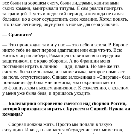
все были на хорошем счету, были лидерами, капитанами
своих команд, выигрывали титулы. Я сам рвался поиграть
за границей. Пусть и недолгий период, и команда не самая
большая, но я смог осуществить свое желание. Хотел понять,
что такое легионер, окунуться в новые для себя условия.
— Сравните?
— Что происходит там и у нас — это небо и земля. В Европе
никто тебе не даст период адаптации или еще что-то. Всю
жизнь я играл либеро, Романцев ставил меня и передним
защитником, и с краю обороны. А во Франции меня
поставили играть в линию — иди, плыви. Но мне же эта
система была не знакома, и знание языка, которое помогает
на поле, отсутствовало. Однако заложенная в «Спартаке» база
понимания футбола мне помогла, мы сохранили место
во французском высшем дивизионе. К сожалению, с коленом
у меня уже была беда, и пришлось уходить.
— Болельщики откровенно смеются над сборной России,
которой приходится играть с Брунеем и Сирией. Нужна ли
команда?
— Сборная должна жить. Просто мы попали в такую
ситуацию. И когда начинается обсуждение этих моментов,