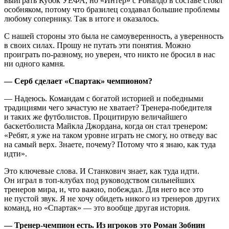
выиграть Кубок УЕФА, но «Интер» с Роналдо в составе стоял
особняком, потому что бразилец создавал большие проблемы
любому сопернику. Так в итоге и оказалось.
С нашей стороны это была не самоуверенность, а уверенность
в своих силах. Прошу не путать эти понятия. Можно
проиграть по-разному, но уверен, что никто не бросил в нас
ни одного камня.
— Серб сделает «Спартак» чемпионом?
— Надеюсь. Командам с богатой историей и победными
традициями чего зачастую не хватает? Тренера-победителя
и таких же футболистов. Процитирую величайшего
баскетболиста Майкла Джордана, когда он стал тренером:
«Ребят, я уже на таком уровне играть не смогу, но отведу вас
на самый верх. Знаете, почему? Потому что я знаю, как туда
идти».
Это ключевые слова. И Станкович знает, как туда идти.
Он играл в топ-клубах под руководством сильнейших
тренеров мира, и, что важно, побеждал. Для него все это
не пустой звук. Я не хочу обидеть никого из тренеров других
команд, но «Спартак» — это вообще другая история.
— Тренер-чемпион есть. Из игроков это Роман Зобнин