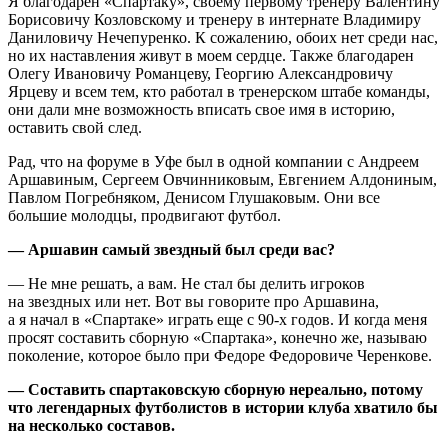
Я благодарен «Спартаку», своему первому тренеру Валентину
Борисовичу Козловскому и тренеру в интернате Владимиру
Даниловичу Нечепуренко. К сожалению, обоих нет среди нас,
но их наставления живут в моем сердце. Также благодарен
Олегу Ивановичу Романцеву, Георгию Александровичу
Ярцеву и всем тем, кто работал в тренерском штабе команды,
они дали мне возможность вписать свое имя в историю,
оставить свой след.
Рад, что на форуме в Уфе был в одной компании с Андреем
Аршавиным, Сергеем Овчинниковым, Евгением Алдониным,
Павлом Погребняком, Денисом Глушаковым. Они все
большие молодцы, продвигают футбол.
— Аршавин самый звездный был среди вас?
— Не мне решать, а вам. Не стал бы делить игроков
на звездных или нет. Вот вы говорите про Аршавина,
а я начал в «Спартаке» играть еще с 90-х годов. И когда меня
просят составить сборную «Спартака», конечно же, называю
поколение, которое было при Федоре Федоровиче Черенкове.
— Составить спартаковскую сборную нереально, потому
что легендарных футболистов в истории клуба хватило бы
на несколько составов.