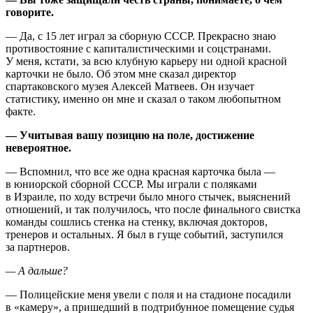
говорите.
— Да, с 15 лет играл за сборную СССР. Прекрасно знаю
противостояние с капиталистическими и соцстранами.
У меня, кстати, за всю клубную карьеру ни одной красной
карточки не было. Об этом мне сказал директор
спартаковского музея Алексей Матвеев. Он изучает
статистику, именно он мне и сказал о таком любопытном
факте.
— Учитывая вашу позицию на поле, достижение
невероятное.
— Вспомнил, что все же одна красная карточка была —
в юниорской сборной СССР. Мы играли с поляками
в Израиле, по ходу встречи было много стычек, выяснений
отношений, и так получилось, что после финального свистка
команды сошлись стенка на стенку, включая докторов,
тренеров и остальных. Я был в гуще событий, заступился
за партнеров.
— А дальше?
— Полицейские меня увели с поля и на стадионе посадили
в «камеру», а пришедший в подтрибунное помещение судья