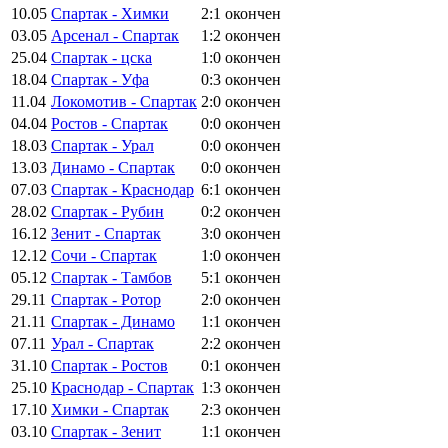
10.05
Спартак - Химки
2:1
окончен
03.05
Арсенал - Спартак
1:2
окончен
25.04
Спартак - цска
1:0
окончен
18.04
Спартак - Уфа
0:3
окончен
11.04
Локомотив - Спартак
2:0
окончен
04.04
Ростов - Спартак
0:0
окончен
18.03
Спартак - Урал
0:0
окончен
13.03
Динамо - Спартак
0:0
окончен
07.03
Спартак - Краснодар
6:1
окончен
28.02
Спартак - Рубин
0:2
окончен
16.12
Зенит - Спартак
3:0
окончен
12.12
Сочи - Спартак
1:0
окончен
05.12
Спартак - Тамбов
5:1
окончен
29.11
Спартак - Ротор
2:0
окончен
21.11
Спартак - Динамо
1:1
окончен
07.11
Урал - Спартак
2:2
окончен
31.10
Спартак - Ростов
0:1
окончен
25.10
Краснодар - Спартак
1:3
окончен
17.10
Химки - Спартак
2:3
окончен
03.10
Спартак - Зенит
1:1
окончен