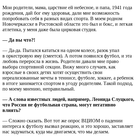
Мои родители, мама, царствие ей небесное, и папа, 1941 года
рождения, дай бог ему здоровья, дали мне возможность
попробовать себя в разных видах спорта. В моем родном
Новочеркасске в Ростовской области это был и бокс, и легкая
атлетика, у меня даже была цирковая студия.
— Да вы что?!
— Да-да. Пытался кататься на одном колесе, разок упал
в оркестровую яму (смеется). А потом появился футбол, и эта
любовь переросла в жизнь. Родители давали мне право
выбора спортивной секции. Вижу много случаев, как
взрослые в своих детях хотят осуществить свои
нереализованные мечты в теннисе, футболе, хоккее, а ребенок
в итоге занимается спортом в угоду родителям. Такой подход,
по моему мнению, неправильный.
— А слова известных людей, например, Леонида Слуцкого,
что Россия не футбольная страна, могут негативно
влиять?
— Сложно сказать. Вот тот же опрос ВЦИОМ о падении
интереса к футболу вызвал реакцию, и это хорошо, заставляет
нас задуматься, куда мы двигаемся, что мы делаем.