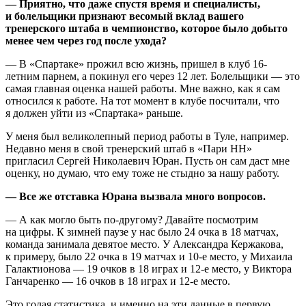
— Приятно, что даже спустя время и специалисты,
и болельщики признают весомый вклад вашего
тренерского штаба в чемпионство, которое было добыто
менее чем через год после ухода?
— В «Спартаке» прожил всю жизнь, пришел в клуб 16-
летним парнем, а покинул его через 12 лет. Болельщики — это
самая главная оценка нашей работы. Мне важно, как я сам
относился к работе. На тот момент в клубе посчитали, что
я должен уйти из «Спартака» раньше.
У меня был великолепный период работы в Туле, например.
Недавно меня в свой тренерский штаб в «Пари НН»
пригласил Сергей Николаевич Юран. Пусть он сам даст мне
оценку, но думаю, что ему тоже не стыдно за нашу работу.
— Все же отставка Юрана вызвала много вопросов.
— А как могло быть по-другому? Давайте посмотрим
на цифры. К зимней паузе у нас было 24 очка в 18 матчах,
команда занимала девятое место. У Александра Кержакова,
к примеру, было 22 очка в 19 матчах и 10-е место, у Михаила
Галактионова — 19 очков в 18 играх и 12-е место, у Виктора
Ганчаренко — 16 очков в 18 играх и 12-е место.
Это голая статистика, и именно на эти данные в первую