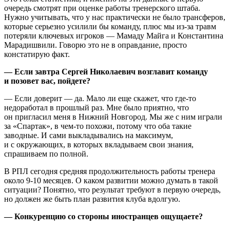
очередь смотрят при оценке работы тренерского штаба.
Нужно учитывать, что у нас практически не было трансферов,
которые серьезно усилили бы команду, плюс мы из-за травм
потеряли ключевых игроков — Мамаду Майга и Константина
Марадишвили. Говорю это не в оправдание, просто
констатирую факт.
— Если завтра Сергей Николаевич возглавит команду
и позовет вас, пойдете?
— Если доверит — да. Мало ли еще скажет, что где-то
недоработал в прошлый раз. Мне было приятно, что
он пригласил меня в Нижний Новгород. Мы же с ним играли
за «Спартак», в чем-то похожи, потому что оба такие
заводные. И сами выкладывались на максимум,
и с окружающих, в которых вкладываем свои знания,
спрашиваем по полной.
В РПЛ сегодня средняя продолжительность работы тренера
около 9-10 месяцев. О каком развитии можно думать в такой
ситуации? Понятно, что результат требуют в первую очередь,
но должен же быть план развития клуба вдолгую.
— Конкуренцию со стороны иностранцев ощущаете?