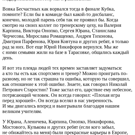
Вовка Бесчастных как ворвался тогда в финале Кубка,
помните? Если бы в команде был какой-то дисбаланс,
конечно, молодой парень себя так не проявил бы. Когда
смотрю на своих коллег по тренерскому цеху, на Валерия
Карпина, Виктора Онопко, Сергея Юрана, Станислава
Черчесова, Мирослава Ромащенко, Андрея Тихонова,
Дмитрия Парфенова, Юрия Ковтуна и других ребят, я только
рад за них. Вот еще Юрий Никифоров вернулся. Мы же
с ними семьями жили на базе в Тарасовке, общались каждый
день.
И вот эта плеяда людей тех времен заставляет задуматься:
а кто ты есть как спортсмен и тренер? Можно проиграть по-
разному, но не так страшна та ошибка, которую ты совершил,
как отношение к этой ошибке. Знаете, как говорил Николай
Петрович Старостин? Тоже застал его, царствие ему небесное,
потрясающий человек. Он всегда говорил: «Плохая игра
перед хорошей». Он всегда вселял в нас уверенность.
И мы двигались вперед и выигрывали благодаря нашим
великим учителям.
У Юрана, Аленичева, Карпина, Онопко, Никифорова,
Мостового, Кулькова и других ребят (если кого забыл,
не обижайтесь на меня) были прекрасные карьеры в Европе,