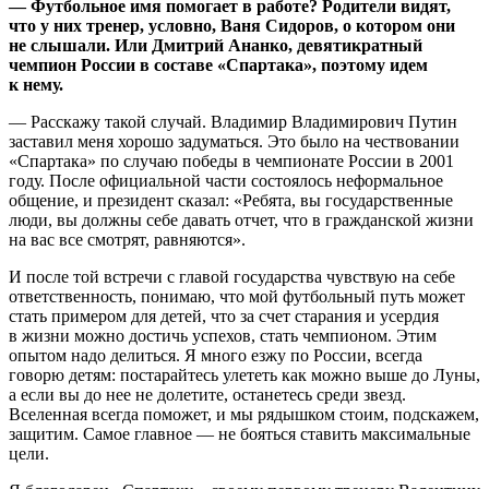
— Футбольное имя помогает в работе? Родители видят,
что у них тренер, условно, Ваня Сидоров, о котором они
не слышали. Или Дмитрий Ананко, девятикратный
чемпион России в составе «Спартака», поэтому идем
к нему.
— Расскажу такой случай. Владимир Владимирович Путин
заставил меня хорошо задуматься. Это было на чествовании
«Спартака» по случаю победы в чемпионате России в 2001
году. После официальной части состоялось неформальное
общение, и президент сказал: «Ребята, вы государственные
люди, вы должны себе давать отчет, что в гражданской жизни
на вас все смотрят, равняются».
И после той встречи с главой государства чувствую на себе
ответственность, понимаю, что мой футбольный путь может
стать примером для детей, что за счет старания и усердия
в жизни можно достичь успехов, стать чемпионом. Этим
опытом надо делиться. Я много езжу по России, всегда
говорю детям: постарайтесь улететь как можно выше до Луны,
а если вы до нее не долетите, останетесь среди звезд.
Вселенная всегда поможет, и мы рядышком стоим, подскажем,
защитим. Самое главное — не бояться ставить максимальные
цели.