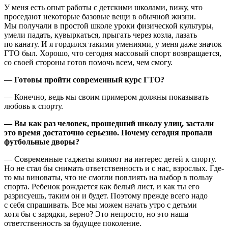
У меня есть опыт работы с детскими школами, вижу, что
проседают некоторые базовые вещи в обычной жизни.
Мы получали в простой школе уроки физической культуры,
умели падать, кувыркаться, прыгать через козла, лазать
по канату. И я гордился такими умениями, у меня даже значок
ГТО был. Хорошо, что сегодня массовый спорт возвращается,
со своей стороны готов помочь всем, чем смогу.
— Готовы пройти современный курс ГТО?
— Конечно, ведь мы своим примером должны показывать
любовь к спорту.
— Вы как раз человек, прошедший школу улиц, застали
это время достаточно серьезно. Почему сегодня пропали
футбольные дворы?
— Современные гаджеты влияют на интерес детей к спорту.
Но не стал бы снимать ответственность и с нас, взрослых. Где-
то мы виноваты, что не смогли повлиять на выбор в пользу
спорта. Ребенок рождается как белый лист, и как ты его
разрисуешь, таким он и будет. Поэтому прежде всего надо
с себя спрашивать. Все мы можем начать утро с детьми
хотя бы с зарядки, верно? Это непросто, но это наша
ответственность за будущее поколение.