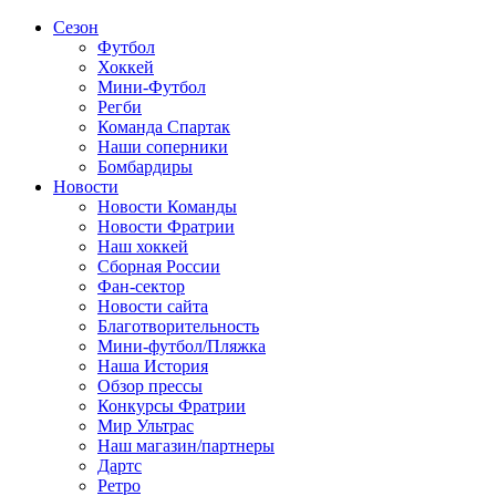
Сезон
Футбол
Хоккей
Мини-Футбол
Регби
Команда Спартак
Наши соперники
Бомбардиры
Новости
Новости Команды
Новости Фратрии
Наш хоккей
Сборная России
Фан-cектор
Новости сайта
Благотворительность
Мини-футбол/Пляжка
Наша История
Обзор прессы
Конкурсы Фратрии
Мир Ультрас
Наш магазин/партнеры
Дартс
Ретро