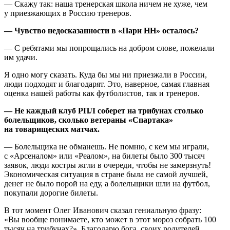
— Скажу так: наша тренерская школа ничем не хуже, чем
у приезжающих в Россию тренеров.
— Чувство недосказанности в «Пари НН» осталось?
— С ребятами мы попрощались на добром слове, пожелали
им удачи.
Я одно могу сказать. Куда бы мы ни приезжали в России,
люди подходят и благодарят. Это, наверное, самая главная
оценка нашей работы как футболистов, так и тренеров.
— Не каждый клуб РПЛ соберет на трибунах столько
болельщиков, сколько ветераны «Спартака»
на товарищеских матчах.
— Болельщика не обманешь. Не помню, с кем мы играли,
с «Арсеналом» или «Реалом», на билеты было 300 тысяч
заявок, люди костры жгли в очереди, чтобы не замерзнуть!
Экономическая ситуация в стране была не самой лучшей,
денег не было порой на еду, а болельщики шли на футбол,
покупали дорогие билеты.
В тот момент Олег Иванович сказал гениальную фразу:
«Вы вообще понимаете, кто может в этот мороз собрать 100
тысяч на трибунах?». Благодарю бога, своих родителей,