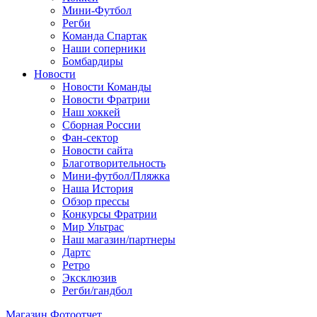
Мини-Футбол
Регби
Команда Спартак
Наши соперники
Бомбардиры
Новости
Новости Команды
Новости Фратрии
Наш хоккей
Сборная России
Фан-cектор
Новости сайта
Благотворительность
Мини-футбол/Пляжка
Наша История
Обзор прессы
Конкурсы Фратрии
Мир Ультрас
Наш магазин/партнеры
Дартс
Ретро
Эксклюзив
Регби/гандбол
Магазин
Фотоотчет