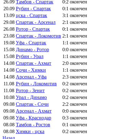
26.09
Тамбов - Спартак
0:2
окончен
20.09
Рубин - Спартак
0:1
окончен
13.09
цска - Спартак
3:1
окончен
29.08
Спартак - Арсенал
2:1
окончен
26.08
Ротор - Спартак
0:1
окончен
23.08
Спартак - Локомотив
2:1
окончен
19.08
Уфа - Спартак
1:1
окончен
15.08
Динамо - Ротор
0:0
окончен
15.08
Рубин - Урал
1:1
окончен
14.08
Спартак - Ахмат
2:0
окончен
14.08
Сочи - Химки
1:1
окончен
14.08
Арсенал - Уфа
2:3
окончен
11.08
Рубин - Локомотив
0:2
окончен
11.08
Ротор - Зенит
0:2
окончен
10.08
Урал - Динамо
0:2
окончен
09.08
Спартак - Сочи
2:2
окончен
09.08
Арсенал - Ахмат
0:0
окончен
09.08
Уфа - Краснодар
0:3
окончен
08.08
Тамбов - Ростов
0:1
окончен
08.08
Химки - цска
0:2
окончен
Назад