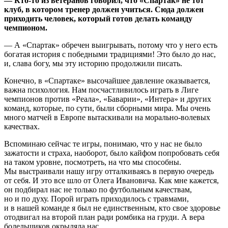
— Кто-то из ветеранов говорил, что «Спартак» не тот
клуб, в котором тренер должен учиться. Сюда должен
приходить человек, который готов делать команду
чемпионом.
— А «Спартак» обречен выигрывать, потому что у него есть
богатая история с победными традициями! Это было до нас,
и, слава богу, мы эту историю продолжили писать.
Конечно, в «Спартаке» высочайшее давление оказывается,
важна психология. Нам посчастливилось играть в Лиге
чемпионов против «Реала», «Баварии», «Интера» и других
команд, которые, по сути, были сборными мира. Мы очень
много матчей в Европе вытаскивали на морально-волевых
качествах.
Вспоминаю сейчас те игры, понимаю, что у нас не было
зажатости и страха, наоборот, было кайфом попробовать себя
на таком уровне, посмотреть, на что мы способны.
Мы выстраивали нашу игру отталкиваясь в первую очередь
от себя. И это все шло от Олега Ивановича. Как мне кажется,
он подбирал нас не только по футбольным качествам,
но и по духу. Порой играть приходилось с травмами,
и в нашей команде я был не единственным, кто свое здоровье
отодвигал на второй план ради ромбика на груди. А вера
болельщиков окрыляла нас.