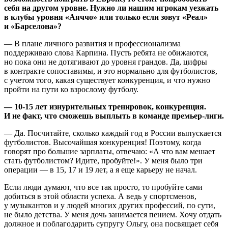
себя на другом уровне. Нужно ли нашим игрокам уезжать
в клубы уровня «Аяччо» или только если зовут «Реал»
и «Барселона»?
— В плане личного развития и профессионализма
поддерживаю слова Карпина. Пусть ребята не обижаются,
но пока они не дотягивают до уровня грандов. Да, цифры
в контракте сопоставимы, и это нормально для футболистов,
с учетом того, какая существует конкуренция, и что нужно
пройти на пути ко взрослому футболу.
— 10-15 лет изнурительных тренировок, конкуренция.
И не факт, что сможешь выплыть в команде премьер-лиги.
— Да. Посчитайте, сколько каждый год в России выпускается
футболистов. Высочайшая конкуренция! Поэтому, когда
говорят про большие зарплаты, отвечаю: «А что вам мешает
стать футболистом? Идите, пробуйте!». У меня было три
операции — в 15, 17 и 19 лет, а я еще карьеру не начал.
Если люди думают, что все так просто, то пробуйте сами
добиться в этой области успеха. А ведь у спортсменов,
у музыкантов и у людей многих других профессий, по сути,
не было детства. У меня дочь занимается пением. Хочу отдать
должное и поблагодарить супругу Ольгу, она посвящает себя