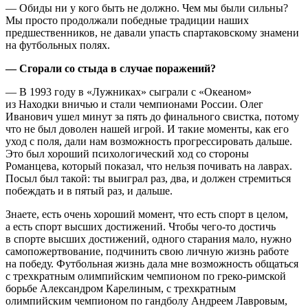
— Обиды ни у кого быть не должно. Чем мы были сильны?
Мы просто продолжали победные традиции наших
предшественников, не давали упасть спартаковскому знамени
на футбольных полях.
— Сгорали со стыда в случае поражений?
— В 1993 году в «Лужниках» сыграли с «Океаном»
из Находки вничью и стали чемпионами России. Олег
Иванович ушел минут за пять до финального свистка, потому
что не был доволен нашей игрой. И такие моменты, как его
уход с поля, дали нам возможность прогрессировать дальше.
Это был хороший психологический ход со стороны
Романцева, который показал, что нельзя почивать на лаврах.
Посыл был такой: ты выиграл раз, два, и должен стремиться
побеждать и в пятый раз, и дальше.
Знаете, есть очень хороший момент, что есть спорт в целом,
а есть спорт высших достижений. Чтобы чего-то достичь
в спорте высших достижений, одного старания мало, нужно
самопожертвование, подчинить свою личную жизнь работе
на победу. Футбольная жизнь дала мне возможность общаться
с трехкратным олимпийским чемпионом по греко-римской
борьбе Александром Карелиным, с трехкратным
олимпийским чемпионом по гандболу Андреем Лавровым,