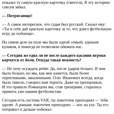
показал ту самую красную карточку (смеется). Я эту историю
совсем забыл.
— Потрясающе!
— А самое интересное, что судья был русский. Сказал ему:
«Ты и себе дай красную карточку за то, что довел футбольную
игру до побоища».
На самом деле на поле мы были одной семьей, единым
кулаком, и никогда не позволяли обижать нас.
— Сегодня же едва ли не после каждого касания игроки
корчатся от боли. Откуда такая нежность?
— Не хочу осуждать ребят. Да, после ударов больно. И нам
было больно, но мы, как мне кажется, были более
терпеливыми, закаленными. Олег Иванович всегда, когда
было тяжело, говорил нам терпеть. Даже на тренировках.
И это правило Романцева мы, став тренерами, старались
привить уже нашим футболистам.
Сегодня есть система VAR, ты локоточек приподнял — тебя
удалят. А раньше локоточек приподнял — нос на ухе. Ты его
поправил и дальше побежал.