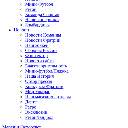
Мини-Футбол
Регби
Команда Спартак
Наши соперники
Бомбардиры
Новости
Новости Команды
Новости Фратрии
Наш хоккей
Сборная России
Фан-cектор
Новости сайта
Благотворительность
Мини-футбол/Пляжка
Наша История
Обзор прессы
Конкурсы Фратрии
Мир Ультрас
Наш магазин/партнеры
Дартс
Ретро
Эксклюзив
Регби/гандбол
Магазин
Фотоотчет