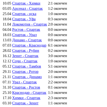
10.05
Спартак - Химки
2:1
окончен
03.05
Арсенал - Спартак
1:2
окончен
25.04
Спартак - цска
1:0
окончен
18.04
Спартак - Уфа
0:3
окончен
11.04
Локомотив - Спартак
2:0
окончен
04.04
Ростов - Спартак
0:0
окончен
18.03
Спартак - Урал
0:0
окончен
13.03
Динамо - Спартак
0:0
окончен
07.03
Спартак - Краснодар
6:1
окончен
28.02
Спартак - Рубин
0:2
окончен
16.12
Зенит - Спартак
3:0
окончен
12.12
Сочи - Спартак
1:0
окончен
05.12
Спартак - Тамбов
5:1
окончен
29.11
Спартак - Ротор
2:0
окончен
21.11
Спартак - Динамо
1:1
окончен
07.11
Урал - Спартак
2:2
окончен
31.10
Спартак - Ростов
0:1
окончен
25.10
Краснодар - Спартак
1:3
окончен
17.10
Химки - Спартак
2:3
окончен
03.10
Спартак - Зенит
1:1
окончен