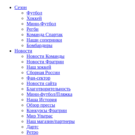
Сезон
Футбол
Хоккей
Мини-Футбол
Регби
Команда Спартак
Наши соперники
Бомбардиры
Новости
Новости Команды
Новости Фратрии
Наш хоккей
Сборная России
Фан-cектор
Новости сайта
Благотворительность
Мини-футбол/Пляжка
Наша История
Обзор прессы
Конкурсы Фратрии
Мир Ультрас
Наш магазин/партнеры
Дартс
Ретро