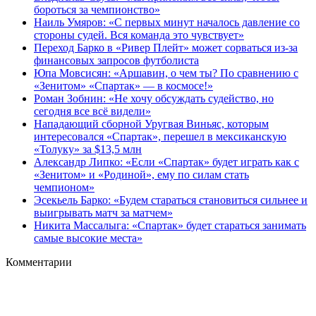
бороться за чемпионство»
Наиль Умяров: «С первых минут началось давление со
стороны судей. Вся команда это чувствует»
Переход Барко в «Ривер Плейт» может сорваться из‑за
финансовых запросов футболиста
Юпа Мовсисян: «Аршавин, о чем ты? По сравнению с
«Зенитом» «Спартак» — в космосе!»
Роман Зобнин: «Не хочу обсуждать судейство, но
сегодня все всё видели»
Нападающий сборной Уругвая Виньяс, которым
интересовался «Спартак», перешел в мексиканскую
«Толуку» за $13,5 млн
Александр Липко: «Если «Спартак» будет играть как с
«Зенитом» и «Родиной», ему по силам стать
чемпионом»
Эсекьель Барко: «Будем стараться становиться сильнее и
выигрывать матч за матчем»
Никита Массалыга: «Спартак» будет стараться занимать
самые высокие места»
Комментарии