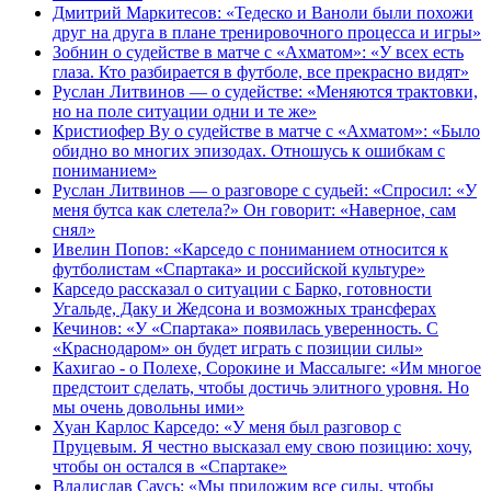
Дмитрий Маркитесов: «Тедеско и Ваноли были похожи
друг на друга в плане тренировочного процесса и игры»
Зобнин о судействе в матче с «Ахматом»: «У всех есть
глаза. Кто разбирается в футболе, все прекрасно видят»
Руслан Литвинов — о судействе: «Меняются трактовки,
но на поле ситуации одни и те же»
Кристиофер Ву о судействе в матче с «Ахматом»: «Было
обидно во многих эпизодах. Отношусь к ошибкам с
пониманием»
Руслан Литвинов — о разговоре с судьей: «Спросил: «У
меня бутса как слетела?» Он говорит: «Наверное, сам
снял»
Ивелин Попов: «Карседо с пониманием относится к
футболистам «Спартака» и российской культуре»
Карседо рассказал о ситуации с Барко, готовности
Угальде, Даку и Жедсона и возможных трансферах
Кечинов: «У «Спартака» появилась уверенность. С
«Краснодаром» он будет играть с позиции силы»
Кахигао - о Полехе, Сорокине и Массалыге: «Им многое
предстоит сделать, чтобы достичь элитного уровня. Но
мы очень довольны ими»
Хуан Карлос Карседо: «У меня был разговор с
Пруцевым. Я честно высказал ему свою позицию: хочу,
чтобы он остался в «Спартаке»
Владислав Саусь: «Мы приложим все силы, чтобы