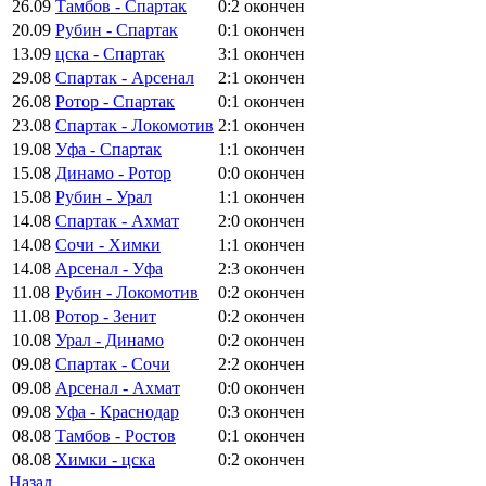
26.09
Тамбов - Спартак
0:2
окончен
20.09
Рубин - Спартак
0:1
окончен
13.09
цска - Спартак
3:1
окончен
29.08
Спартак - Арсенал
2:1
окончен
26.08
Ротор - Спартак
0:1
окончен
23.08
Спартак - Локомотив
2:1
окончен
19.08
Уфа - Спартак
1:1
окончен
15.08
Динамо - Ротор
0:0
окончен
15.08
Рубин - Урал
1:1
окончен
14.08
Спартак - Ахмат
2:0
окончен
14.08
Сочи - Химки
1:1
окончен
14.08
Арсенал - Уфа
2:3
окончен
11.08
Рубин - Локомотив
0:2
окончен
11.08
Ротор - Зенит
0:2
окончен
10.08
Урал - Динамо
0:2
окончен
09.08
Спартак - Сочи
2:2
окончен
09.08
Арсенал - Ахмат
0:0
окончен
09.08
Уфа - Краснодар
0:3
окончен
08.08
Тамбов - Ростов
0:1
окончен
08.08
Химки - цска
0:2
окончен
Назад