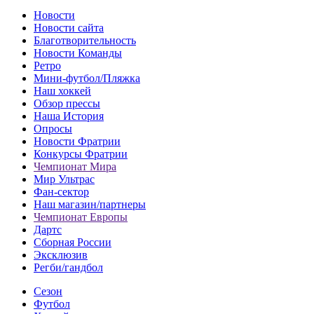
Новости
Новости сайта
Благотворительность
Новости Команды
Ретро
Мини-футбол/Пляжка
Наш хоккей
Обзор прессы
Наша История
Опросы
Новости Фратрии
Конкурсы Фратрии
Чемпионат Мира
Мир Ультрас
Фан-cектор
Наш магазин/партнеры
Чемпионат Европы
Дартс
Сборная России
Эксклюзив
Регби/гандбол
Сезон
Футбол