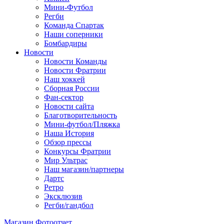
Мини-Футбол
Регби
Команда Спартак
Наши соперники
Бомбардиры
Новости
Новости Команды
Новости Фратрии
Наш хоккей
Сборная России
Фан-cектор
Новости сайта
Благотворительность
Мини-футбол/Пляжка
Наша История
Обзор прессы
Конкурсы Фратрии
Мир Ультрас
Наш магазин/партнеры
Дартс
Ретро
Эксклюзив
Регби/гандбол
Магазин
Фотоотчет