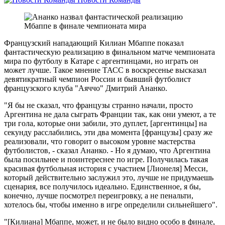
Французский нападающий Килиан Мбаппе показал
фантастическую реализацию в финальном матче чемпионата
мира по футболу в Катаре с аргентинцами, но играть он
может лучше. Такое мнение ТАСС в воскресенье высказал
девятикратный чемпион России и бывший футболист
французского клуба "Аяччо" Дмитрий Ананко.
"Я бы не сказал, что французы странно начали, просто
Аргентина не дала сыграть Франции так, как они умеют, а те
три гола, которые они забили, это дуплет, [аргентинцы] на
секунду расслабились, эти два момента [французы] сразу же
реализовали, что говорит о высоком уровне мастерства
футболистов, - сказал Ананко. - Но я думаю, что Аргентина
была посильнее и поинтереснее по игре. Получилась такая
красивая футбольная история с участием [Лионеля] Месси,
который действительно заслужил это, лучше не придумаешь
сценария, все получилось идеально. Единственное, я бы,
конечно, лучше посмотрел переигровку, а не пенальти,
хотелось бы, чтобы именно в игре определили сильнейшего".
"[Килиана] Мбаппе, может, и не было видно особо в финале,