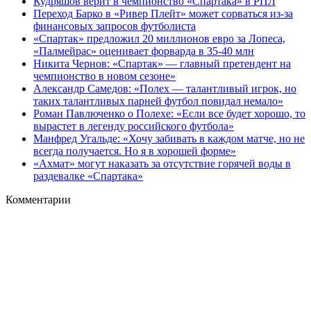
Кудряшов верит в чемпионство «Спартака» в РПЛ
Переход Барко в «Ривер Плейт» может сорваться из‑за
финансовых запросов футболиста
«Спартак» предложил 20 миллионов евро за Лопеса,
«Палмейрас» оценивает форварда в 35-40 млн
Никита Чернов: «Спартак» — главный претендент на
чемпионство в новом сезоне»
Александр Самедов: «Полех — талантливый игрок, но
таких талантливых парней футбол повидал немало»
Роман Павлюченко о Полехе: «Если все будет хорошо, то
вырастет в легенду российского футбола»
Манфред Угальде: «Хочу забивать в каждом матче, но не
всегда получается. Но я в хорошей форме»
«Ахмат» могут наказать за отсутствие горячей воды в
раздевалке «Спартака»
Комментарии