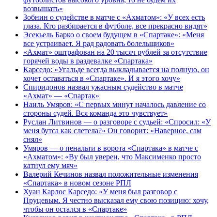
возвышать»
Зобнин о судействе в матче с «Ахматом»: «У всех есть
глаза. Кто разбирается в футболе, все прекрасно видят»
Эсекьель Барко о своем будущем в «Спартаке»: «Меня
все устраивает. Я рад радовать болельщиков»
«Ахмат» оштрафован на 20 тысяч рублей за отсутствие
горячей воды в раздевалке «Спартака»
Карседо: «Угальде всегда выкладывается на полную, он
хочет оставаться в «Спартаке». И я этого хочу»
Спиридонов назвал ужасным судейство в матче
«Ахмат» — «Спартак»
Наиль Умяров: «С первых минут началось давление со
стороны судей. Вся команда это чувствует»
Руслан Литвинов — о разговоре с судьей: «Спросил: «У
меня бутса как слетела?» Он говорит: «Наверное, сам
снял»
Умяров — о пенальти в ворота «Спартака» в матче с
«Ахматом»: «Ву был уверен, что Максименко просто
катнул ему мяч»
Валерий Кечинов назвал положительные изменения
«Спартака» в новом сезоне РПЛ
Хуан Карлос Карседо: «У меня был разговор с
Пруцевым. Я честно высказал ему свою позицию: хочу,
чтобы он остался в «Спартаке»