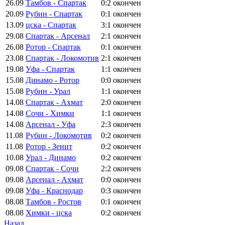
26.09
Тамбов - Спартак
0:2
окончен
20.09
Рубин - Спартак
0:1
окончен
13.09
цска - Спартак
3:1
окончен
29.08
Спартак - Арсенал
2:1
окончен
26.08
Ротор - Спартак
0:1
окончен
23.08
Спартак - Локомотив
2:1
окончен
19.08
Уфа - Спартак
1:1
окончен
15.08
Динамо - Ротор
0:0
окончен
15.08
Рубин - Урал
1:1
окончен
14.08
Спартак - Ахмат
2:0
окончен
14.08
Сочи - Химки
1:1
окончен
14.08
Арсенал - Уфа
2:3
окончен
11.08
Рубин - Локомотив
0:2
окончен
11.08
Ротор - Зенит
0:2
окончен
10.08
Урал - Динамо
0:2
окончен
09.08
Спартак - Сочи
2:2
окончен
09.08
Арсенал - Ахмат
0:0
окончен
09.08
Уфа - Краснодар
0:3
окончен
08.08
Тамбов - Ростов
0:1
окончен
08.08
Химки - цска
0:2
окончен
Назад