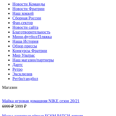
Новости Команды
Новости Фратрии
Наш хоккей
Сборная России
Фан-cектор
Новости сайта
Благотворительность
Мини-футбол/Пляжка
Наша История
Обзор прессы
Конкурсы Фратрии
Мир Ультрас
Наш магазин/партнеры
Дартс
Ретро
Эксклюзив
Регби/гандбол
Магазин
Майка игровая домашняя NIKE сезон 20/21
6999 ₽
5999 ₽
Маска защитная чёрная FCSM PATCH летняя