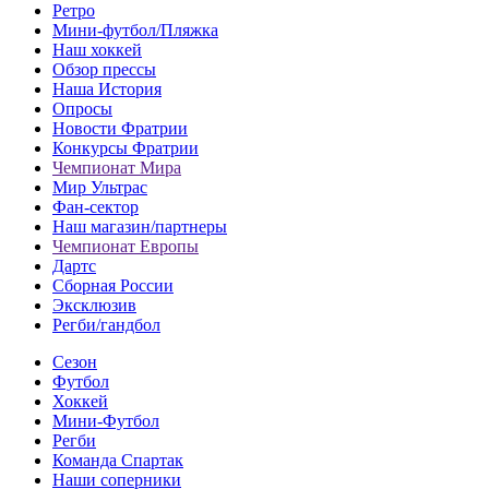
Ретро
Мини-футбол/Пляжка
Наш хоккей
Обзор прессы
Наша История
Опросы
Новости Фратрии
Конкурсы Фратрии
Чемпионат Мира
Мир Ультрас
Фан-cектор
Наш магазин/партнеры
Чемпионат Европы
Дартс
Сборная России
Эксклюзив
Регби/гандбол
Сезон
Футбол
Хоккей
Мини-Футбол
Регби
Команда Спартак
Наши соперники