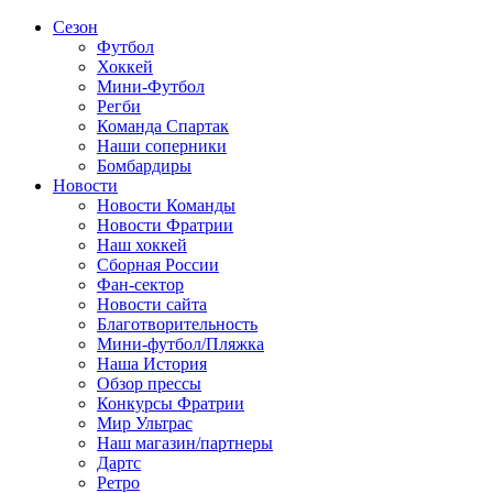
Сезон
Футбол
Хоккей
Мини-Футбол
Регби
Команда Спартак
Наши соперники
Бомбардиры
Новости
Новости Команды
Новости Фратрии
Наш хоккей
Сборная России
Фан-cектор
Новости сайта
Благотворительность
Мини-футбол/Пляжка
Наша История
Обзор прессы
Конкурсы Фратрии
Мир Ультрас
Наш магазин/партнеры
Дартс
Ретро