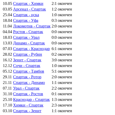
10.05
Спартак - Химки
2:1
окончен
03.05
Арсенал - Спартак
1:2
окончен
25.04
Спартак - цска
1:0
окончен
18.04
Спартак - Уфа
0:3
окончен
11.04
Локомотив - Спартак
2:0
окончен
04.04
Ростов - Спартак
0:0
окончен
18.03
Спартак - Урал
0:0
окончен
13.03
Динамо - Спартак
0:0
окончен
07.03
Спартак - Краснодар
6:1
окончен
28.02
Спартак - Рубин
0:2
окончен
16.12
Зенит - Спартак
3:0
окончен
12.12
Сочи - Спартак
1:0
окончен
05.12
Спартак - Тамбов
5:1
окончен
29.11
Спартак - Ротор
2:0
окончен
21.11
Спартак - Динамо
1:1
окончен
07.11
Урал - Спартак
2:2
окончен
31.10
Спартак - Ростов
0:1
окончен
25.10
Краснодар - Спартак
1:3
окончен
17.10
Химки - Спартак
2:3
окончен
03.10
Спартак - Зенит
1:1
окончен