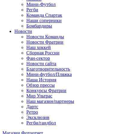
Мини-Футбол
Регби
Команда Спартак
Наши соперники
Бомбардиры
Новости
Новости Команды
Новости Фратрии
Наш хоккей
Сборная России
Фан-cектор
Новости сайта
Благотворительность
Мини-футбол/Пляжка
Наша История
Обзор прессы
Конкурсы Фратрии
Мир Ультрас
Наш магазин/партнеры
Дартс
Ретро
Эксклюзив
Регби/гандбол
Магазин
Фотоотчет