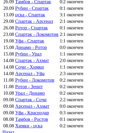
26.09
Тамбов - Спартак
0:2
окончен
20.09
Рубин - Спартак
0:1
окончен
13.09
цска - Спартак
3:1
окончен
29.08
Спартак - Арсенал
2:1
окончен
26.08
Ротор - Спартак
0:1
окончен
23.08
Спартак - Локомотив
2:1
окончен
19.08
Уфа - Спартак
1:1
окончен
15.08
Динамо - Ротор
0:0
окончен
15.08
Рубин - Урал
1:1
окончен
14.08
Спартак - Ахмат
2:0
окончен
14.08
Сочи - Химки
1:1
окончен
14.08
Арсенал - Уфа
2:3
окончен
11.08
Рубин - Локомотив
0:2
окончен
11.08
Ротор - Зенит
0:2
окончен
10.08
Урал - Динамо
0:2
окончен
09.08
Спартак - Сочи
2:2
окончен
09.08
Арсенал - Ахмат
0:0
окончен
09.08
Уфа - Краснодар
0:3
окончен
08.08
Тамбов - Ростов
0:1
окончен
08.08
Химки - цска
0:2
окончен
Назад