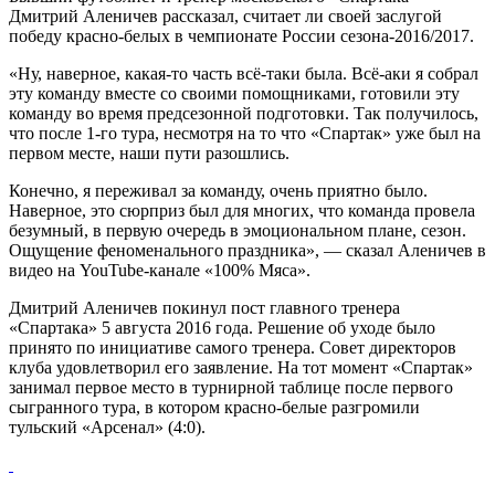
Дмитрий Аленичев рассказал, считает ли своей заслугой
победу красно-белых в чемпионате России сезона-2016/2017.
«Ну, наверное, какая-то часть всё-таки была. Всё-аки я собрал
эту команду вместе со своими помощниками, готовили эту
команду во время предсезонной подготовки. Так получилось,
что после 1-го тура, несмотря на то что «Спартак» уже был на
первом месте, наши пути разошлись.
Конечно, я переживал за команду, очень приятно было.
Наверное, это сюрприз был для многих, что команда провела
безумный, в первую очередь в эмоциональном плане, сезон.
Ощущение феноменального праздника», — сказал Аленичев в
видео на YouTube-канале «100% Мяса».
Дмитрий Аленичев покинул пост главного тренера
«Спартака» 5 августа 2016 года. Решение об уходе было
принято по инициативе самого тренера. Совет директоров
клуба удовлетворил его заявление. На тот момент «Спартак»
занимал первое место в турнирной таблице после первого
сыгранного тура, в котором красно-белые разгромили
тульский «Арсенал» (4:0).