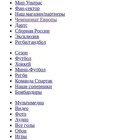
Мир Ультрас
Фан-cектор
Наш магазин/партнеры
Чемпионат Европы
Дартс
Сборная России
Эксклюзив
Регби/гандбол
Сезон
Футбол
Хоккей
Мини-Футбол
Регби
Команда Спартак
Наши соперники
Бомбардиры
Мультимедиа
Видео
Фото
Аудио
Все голы
Обои
Игры