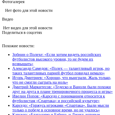
Фотогалерея
Нет фото для этой новости
Видео
Нет видео для этой новости
Поделиться в соцсетях
Похожие новости:
Зобнин о Полехе: «Если хотим видеть российских
футболистов высокого уровня, то не будем их
возвышать»
Александр Самедов: «Полех — талантливый игрок, но
таких талантливых парней футбол повидал немало»
Игорь Дмитриев: «Хорошо, что выиграли. Жаль только,
что не смогли сыграть на ноль»
Дмитрий Маркитесов: «Тедеско и Ваноли были похожи
друг на друга в плане тренировочного процесса и игры»
Ивелин Попов: «Карседо с пониманием относится к
футболистам «Спартака» и российской культуре»
Карседо: «Горжусь игроками «Спартака». Были мысли
только о победе в основное время, но не удалось»
Карседо: «Благодарю и Бабича, и Джику, которые