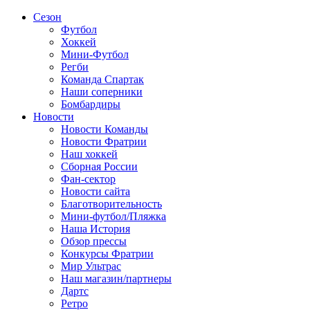
Сезон
Футбол
Хоккей
Мини-Футбол
Регби
Команда Спартак
Наши соперники
Бомбардиры
Новости
Новости Команды
Новости Фратрии
Наш хоккей
Сборная России
Фан-cектор
Новости сайта
Благотворительность
Мини-футбол/Пляжка
Наша История
Обзор прессы
Конкурсы Фратрии
Мир Ультрас
Наш магазин/партнеры
Дартс
Ретро