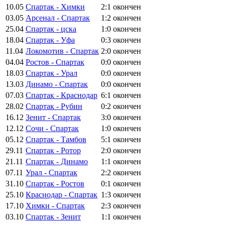
10.05
Спартак - Химки
2:1
окончен
03.05
Арсенал - Спартак
1:2
окончен
25.04
Спартак - цска
1:0
окончен
18.04
Спартак - Уфа
0:3
окончен
11.04
Локомотив - Спартак
2:0
окончен
04.04
Ростов - Спартак
0:0
окончен
18.03
Спартак - Урал
0:0
окончен
13.03
Динамо - Спартак
0:0
окончен
07.03
Спартак - Краснодар
6:1
окончен
28.02
Спартак - Рубин
0:2
окончен
16.12
Зенит - Спартак
3:0
окончен
12.12
Сочи - Спартак
1:0
окончен
05.12
Спартак - Тамбов
5:1
окончен
29.11
Спартак - Ротор
2:0
окончен
21.11
Спартак - Динамо
1:1
окончен
07.11
Урал - Спартак
2:2
окончен
31.10
Спартак - Ростов
0:1
окончен
25.10
Краснодар - Спартак
1:3
окончен
17.10
Химки - Спартак
2:3
окончен
03.10
Спартак - Зенит
1:1
окончен