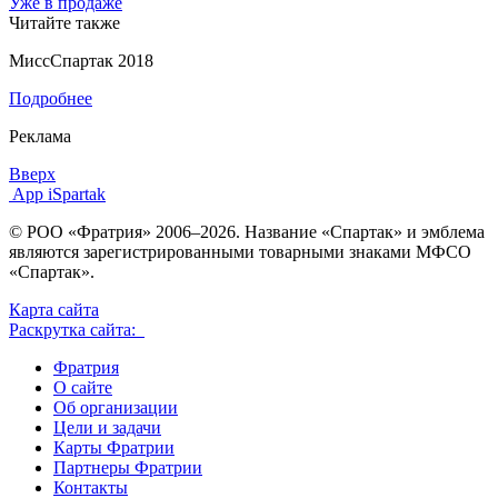
Уже в продаже
Читайте также
МиссСпартак 2018
Подробнее
Реклама
Вверх
App iSpartak
© РОО «Фратрия» 2006–2026. Название «Спартак» и эмблема
являются зарегистрированными товарными знаками МФСО
«Спартак».
Карта сайта
Раскрутка сайта:
Фратрия
О сайте
Об организации
Цели и задачи
Карты Фратрии
Партнеры Фратрии
Контакты