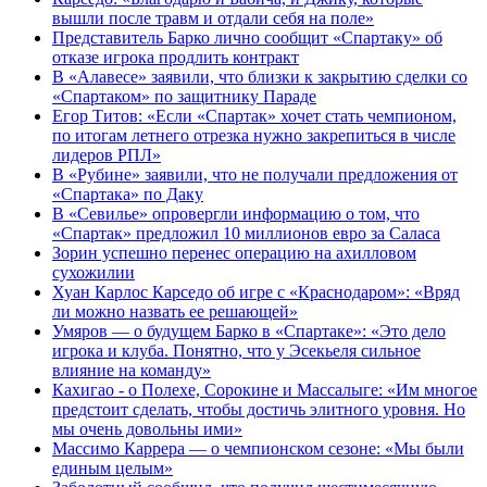
вышли после травм и отдали себя на поле»
Представитель Барко лично сообщит «Спартаку» об
отказе игрока продлить контракт
В «Алавесе» заявили, что близки к закрытию сделки со
«Спартаком» по защитнику Параде
Егор Титов: «Если «Спартак» хочет стать чемпионом,
по итогам летнего отрезка нужно закрепиться в числе
лидеров РПЛ»
В «Рубине» заявили, что не получали предложения от
«Спартака» по Даку
В «Севилье» опровергли информацию о том, что
«Спартак» предложил 10 миллионов евро за Саласа
Зорин успешно перенес операцию на ахилловом
сухожилии
Хуан Карлос Карседо об игре с «Краснодаром»: «Вряд
ли можно назвать ее решающей»
Умяров — о будущем Барко в «Спартаке»: «Это дело
игрока и клуба. Понятно, что у Эсекьеля сильное
влияние на команду»
Кахигао - о Полехе, Сорокине и Массалыге: «Им многое
предстоит сделать, чтобы достичь элитного уровня. Но
мы очень довольны ими»
Массимо Каррера — о чемпионском сезоне: «Мы были
единым целым»