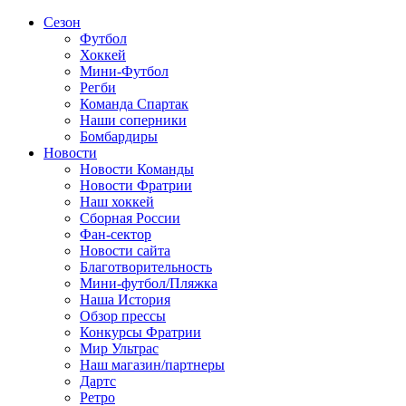
Сезон
Футбол
Хоккей
Мини-Футбол
Регби
Команда Спартак
Наши соперники
Бомбардиры
Новости
Новости Команды
Новости Фратрии
Наш хоккей
Сборная России
Фан-cектор
Новости сайта
Благотворительность
Мини-футбол/Пляжка
Наша История
Обзор прессы
Конкурсы Фратрии
Мир Ультрас
Наш магазин/партнеры
Дартс
Ретро