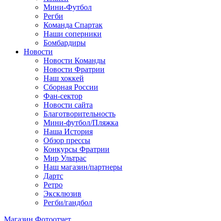
Мини-Футбол
Регби
Команда Спартак
Наши соперники
Бомбардиры
Новости
Новости Команды
Новости Фратрии
Наш хоккей
Сборная России
Фан-cектор
Новости сайта
Благотворительность
Мини-футбол/Пляжка
Наша История
Обзор прессы
Конкурсы Фратрии
Мир Ультрас
Наш магазин/партнеры
Дартс
Ретро
Эксклюзив
Регби/гандбол
Магазин
Фотоотчет