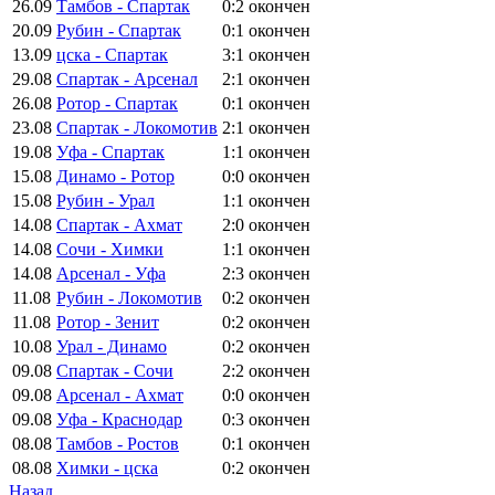
26.09
Тамбов - Спартак
0:2
окончен
20.09
Рубин - Спартак
0:1
окончен
13.09
цска - Спартак
3:1
окончен
29.08
Спартак - Арсенал
2:1
окончен
26.08
Ротор - Спартак
0:1
окончен
23.08
Спартак - Локомотив
2:1
окончен
19.08
Уфа - Спартак
1:1
окончен
15.08
Динамо - Ротор
0:0
окончен
15.08
Рубин - Урал
1:1
окончен
14.08
Спартак - Ахмат
2:0
окончен
14.08
Сочи - Химки
1:1
окончен
14.08
Арсенал - Уфа
2:3
окончен
11.08
Рубин - Локомотив
0:2
окончен
11.08
Ротор - Зенит
0:2
окончен
10.08
Урал - Динамо
0:2
окончен
09.08
Спартак - Сочи
2:2
окончен
09.08
Арсенал - Ахмат
0:0
окончен
09.08
Уфа - Краснодар
0:3
окончен
08.08
Тамбов - Ростов
0:1
окончен
08.08
Химки - цска
0:2
окончен
Назад