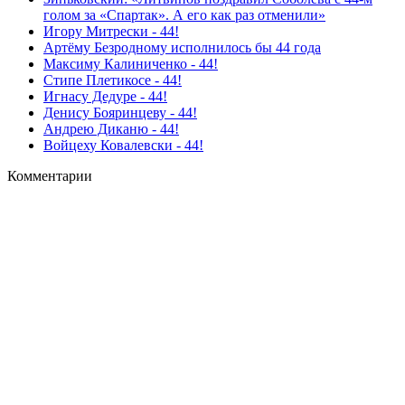
голом за «Спартак». А его как раз отменили»
Игору Митрески - 44!
Артёму Безродному исполнилось бы 44 года
Максиму Калиниченко - 44!
Стипе Плетикосе - 44!
Игнасу Дедуре - 44!
Денису Бояринцеву - 44!
Андрею Диканю - 44!
Войцеху Ковалевски - 44!
Комментарии