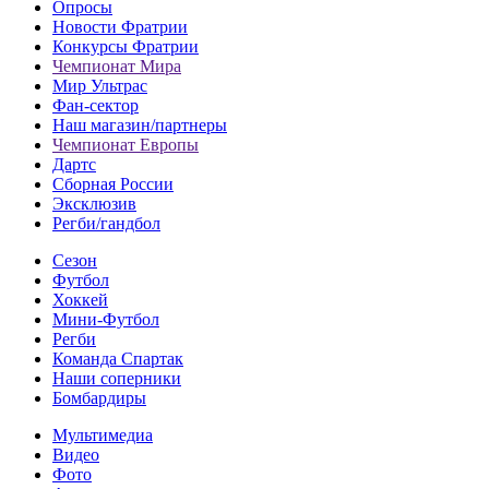
Опросы
Новости Фратрии
Конкурсы Фратрии
Чемпионат Мира
Мир Ультрас
Фан-cектор
Наш магазин/партнеры
Чемпионат Европы
Дартс
Сборная России
Эксклюзив
Регби/гандбол
Сезон
Футбол
Хоккей
Мини-Футбол
Регби
Команда Спартак
Наши соперники
Бомбардиры
Мультимедиа
Видео
Фото