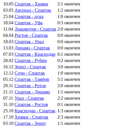
10.05
Спартак - Химки
2:1
окончен
03.05
Арсенал - Спартак
1:2
окончен
25.04
Спартак - цска
1:0
окончен
18.04
Спартак - Уфа
0:3
окончен
11.04
Локомотив - Спартак
2:0
окончен
04.04
Ростов - Спартак
0:0
окончен
18.03
Спартак - Урал
0:0
окончен
13.03
Динамо - Спартак
0:0
окончен
07.03
Спартак - Краснодар
6:1
окончен
28.02
Спартак - Рубин
0:2
окончен
16.12
Зенит - Спартак
3:0
окончен
12.12
Сочи - Спартак
1:0
окончен
05.12
Спартак - Тамбов
5:1
окончен
29.11
Спартак - Ротор
2:0
окончен
21.11
Спартак - Динамо
1:1
окончен
07.11
Урал - Спартак
2:2
окончен
31.10
Спартак - Ростов
0:1
окончен
25.10
Краснодар - Спартак
1:3
окончен
17.10
Химки - Спартак
2:3
окончен
03.10
Спартак - Зенит
1:1
окончен