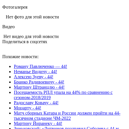
Фотогалерея
Нет фото для этой новости
Видео
Нет видео для этой новости
Поделиться в соцсетях
Похожие новости:
Роману Павлюченко — 44!
Неманье Видичу - 44!
Алексею Зуеву - 44!
Бранко Радивоевичу - 44!
Мартину Штранцлю - 44!
Посещаемость РПЛ упала на 44% по сравнению с
сезоном-2018/2019
Радославу Ковачу - 44!
Моцарту - 44!
Матч сборных Катара и России должен пройти на 44-
тысячном стадионе ЧМ-2022
Мартину Йиранеку - 44!
Зиньковский: «Литвинов поздравил Соболева с 44-м