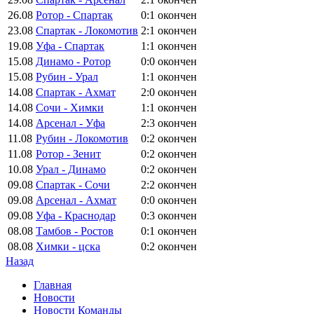
26.08
Ротор - Спартак
0:1
окончен
23.08
Спартак - Локомотив
2:1
окончен
19.08
Уфа - Спартак
1:1
окончен
15.08
Динамо - Ротор
0:0
окончен
15.08
Рубин - Урал
1:1
окончен
14.08
Спартак - Ахмат
2:0
окончен
14.08
Сочи - Химки
1:1
окончен
14.08
Арсенал - Уфа
2:3
окончен
11.08
Рубин - Локомотив
0:2
окончен
11.08
Ротор - Зенит
0:2
окончен
10.08
Урал - Динамо
0:2
окончен
09.08
Спартак - Сочи
2:2
окончен
09.08
Арсенал - Ахмат
0:0
окончен
09.08
Уфа - Краснодар
0:3
окончен
08.08
Тамбов - Ростов
0:1
окончен
08.08
Химки - цска
0:2
окончен
Назад
Главная
Новости
Новости Команды