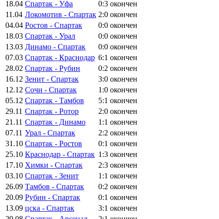
18.04
Спартак - Уфа
0:3
окончен
11.04
Локомотив - Спартак
2:0
окончен
04.04
Ростов - Спартак
0:0
окончен
18.03
Спартак - Урал
0:0
окончен
13.03
Динамо - Спартак
0:0
окончен
07.03
Спартак - Краснодар
6:1
окончен
28.02
Спартак - Рубин
0:2
окончен
16.12
Зенит - Спартак
3:0
окончен
12.12
Сочи - Спартак
1:0
окончен
05.12
Спартак - Тамбов
5:1
окончен
29.11
Спартак - Ротор
2:0
окончен
21.11
Спартак - Динамо
1:1
окончен
07.11
Урал - Спартак
2:2
окончен
31.10
Спартак - Ростов
0:1
окончен
25.10
Краснодар - Спартак
1:3
окончен
17.10
Химки - Спартак
2:3
окончен
03.10
Спартак - Зенит
1:1
окончен
26.09
Тамбов - Спартак
0:2
окончен
20.09
Рубин - Спартак
0:1
окончен
13.09
цска - Спартак
3:1
окончен
29.08
Спартак - Арсенал
2:1
окончен