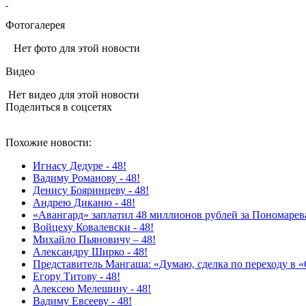
Фотогалерея
Нет фото для этой новости
Видео
Нет видео для этой новости
Поделиться в соцсетях
Похожие новости:
Игнасу Дедуре - 48!
Вадиму Романову - 48!
Денису Бояринцеву - 48!
Андрею Диканю - 48!
«Авангард» заплатил 48 миллионов рублей за Пономарев
Войцеху Ковалевски - 48!
Михайло Пьяновичу – 48!
Александру Ширко - 48!
Представитель Мангаша: «Думаю, сделка по переходу в «С
Егору Титову - 48!
Алексею Мелешину - 48!
Вадиму Евсееву - 48!