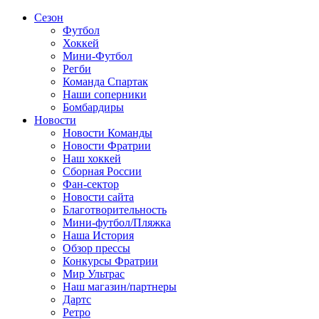
Сезон
Футбол
Хоккей
Мини-Футбол
Регби
Команда Спартак
Наши соперники
Бомбардиры
Новости
Новости Команды
Новости Фратрии
Наш хоккей
Сборная России
Фан-cектор
Новости сайта
Благотворительность
Мини-футбол/Пляжка
Наша История
Обзор прессы
Конкурсы Фратрии
Мир Ультрас
Наш магазин/партнеры
Дартс
Ретро