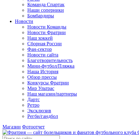
Команда Спартак
Наши соперники
Бомбардиры
Новости
Новости Команды
Новости Фратрии
Наш хоккей
Сборная России
Фан-cектор
Новости сайта
Благотворительность
Мини-футбол/Пляжка
Наша История
Обзор прессы
Конкурсы Фратрии
Мир Ультрас
Наш магазин/партнеры
Дартс
Ретро
Эксклюзив
Регби/гандбол
Магазин
Фотоотчет