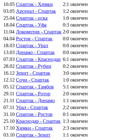
10.05
Спартак - Химки
2:1
окончен
03.05
Арсенал - Спартак
1:2
окончен
25.04
Спартак - цска
1:0
окончен
18.04
Спартак - Уфа
0:3
окончен
11.04
Локомотив - Спартак
2:0
окончен
04.04
Ростов - Спартак
0:0
окончен
18.03
Спартак - Урал
0:0
окончен
13.03
Динамо - Спартак
0:0
окончен
07.03
Спартак - Краснодар
6:1
окончен
28.02
Спартак - Рубин
0:2
окончен
16.12
Зенит - Спартак
3:0
окончен
12.12
Сочи - Спартак
1:0
окончен
05.12
Спартак - Тамбов
5:1
окончен
29.11
Спартак - Ротор
2:0
окончен
21.11
Спартак - Динамо
1:1
окончен
07.11
Урал - Спартак
2:2
окончен
31.10
Спартак - Ростов
0:1
окончен
25.10
Краснодар - Спартак
1:3
окончен
17.10
Химки - Спартак
2:3
окончен
03.10
Спартак - Зенит
1:1
окончен