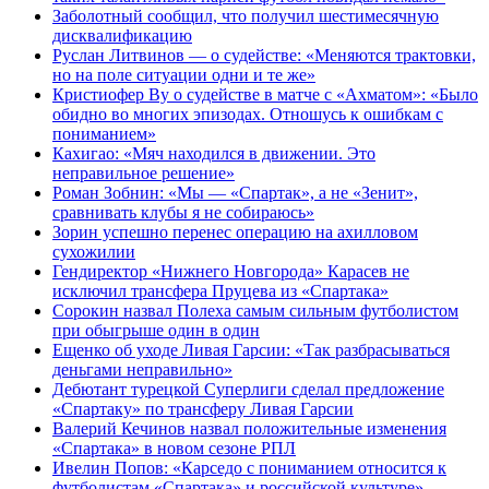
Заболотный сообщил, что получил шестимесячную
дисквалификацию
Руслан Литвинов — о судействе: «Меняются трактовки,
но на поле ситуации одни и те же»
Кристиофер Ву о судействе в матче с «Ахматом»: «Было
обидно во многих эпизодах. Отношусь к ошибкам с
пониманием»
Кахигао: «Мяч находился в движении. Это
неправильное решение»
Роман Зобнин: «Мы — «Спартак», а не «Зенит»,
сравнивать клубы я не собираюсь»
Зорин успешно перенес операцию на ахилловом
сухожилии
Гендиректор «Нижнего Новгорода» Карасев не
исключил трансфера Пруцева из «Спартака»
Сорокин назвал Полеха самым сильным футболистом
при обыгрыше один в один
Ещенко об уходе Ливая Гарсии: «Так разбрасываться
деньгами неправильно»
Дебютант турецкой Суперлиги сделал предложение
«Спартаку» по трансферу Ливая Гарсии
Валерий Кечинов назвал положительные изменения
«Спартака» в новом сезоне РПЛ
Ивелин Попов: «Карседо с пониманием относится к
футболистам «Спартака» и российской культуре»