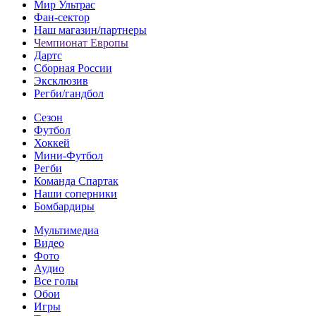
Мир Ультрас
Фан-cектор
Наш магазин/партнеры
Чемпионат Европы
Дартс
Сборная России
Эксклюзив
Регби/гандбол
Сезон
Футбол
Хоккей
Мини-Футбол
Регби
Команда Спартак
Наши соперники
Бомбардиры
Мультимедиа
Видео
Фото
Аудио
Все голы
Обои
Игры