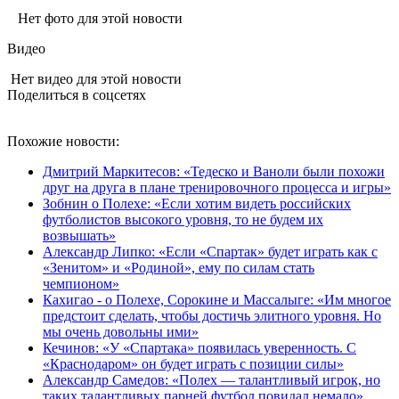
Нет фото для этой новости
Видео
Нет видео для этой новости
Поделиться в соцсетях
Похожие новости:
Дмитрий Маркитесов: «Тедеско и Ваноли были похожи
друг на друга в плане тренировочного процесса и игры»
Зобнин о Полехе: «Если хотим видеть российских
футболистов высокого уровня, то не будем их
возвышать»
Александр Липко: «Если «Спартак» будет играть как с
«Зенитом» и «Родиной», ему по силам стать
чемпионом»
Кахигао - о Полехе, Сорокине и Массалыге: «Им многое
предстоит сделать, чтобы достичь элитного уровня. Но
мы очень довольны ими»
Кечинов: «У «Спартака» появилась уверенность. С
«Краснодаром» он будет играть с позиции силы»
Александр Самедов: «Полех — талантливый игрок, но
таких талантливых парней футбол повидал немало»