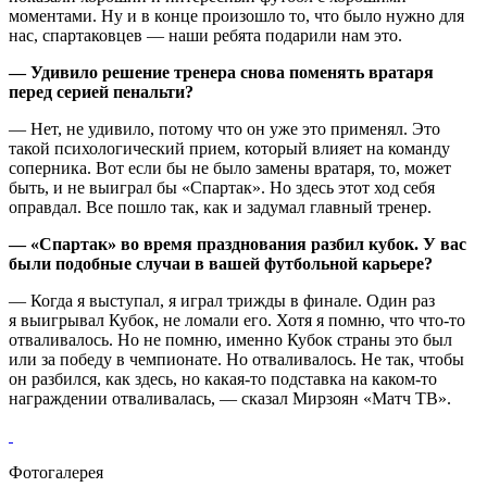
моментами. Ну и в конце произошло то, что было нужно для
нас, спартаковцев — наши ребята подарили нам это.
— Удивило решение тренера снова поменять вратаря
перед серией пенальти?
— Нет, не удивило, потому что он уже это применял. Это
такой психологический прием, который влияет на команду
соперника. Вот если бы не было замены вратаря, то, может
быть, и не выиграл бы «Спартак». Но здесь этот ход себя
оправдал. Все пошло так, как и задумал главный тренер.
— «Спартак» во время празднования разбил кубок. У вас
были подобные случаи в вашей футбольной карьере?
— Когда я выступал, я играл трижды в финале. Один раз
я выигрывал Кубок, не ломали его. Хотя я помню, что что‑то
отваливалось. Но не помню, именно Кубок страны это был
или за победу в чемпионате. Но отваливалось. Не так, чтобы
он разбился, как здесь, но какая‑то подставка на каком‑то
награждении отваливалась, — сказал Мирзоян «Матч ТВ».
Фотогалерея