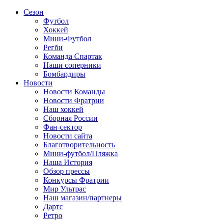
Сезон
Футбол
Хоккей
Мини-Футбол
Регби
Команда Спартак
Наши соперники
Бомбардиры
Новости
Новости Команды
Новости Фратрии
Наш хоккей
Сборная России
Фан-cектор
Новости сайта
Благотворительность
Мини-футбол/Пляжка
Наша История
Обзор прессы
Конкурсы Фратрии
Мир Ультрас
Наш магазин/партнеры
Дартс
Ретро