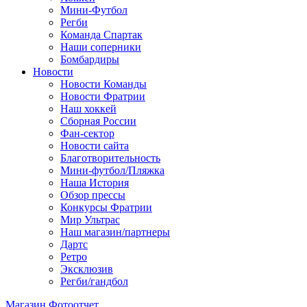
Мини-Футбол
Регби
Команда Спартак
Наши соперники
Бомбардиры
Новости
Новости Команды
Новости Фратрии
Наш хоккей
Сборная России
Фан-cектор
Новости сайта
Благотворительность
Мини-футбол/Пляжка
Наша История
Обзор прессы
Конкурсы Фратрии
Мир Ультрас
Наш магазин/партнеры
Дартс
Ретро
Эксклюзив
Регби/гандбол
Магазин
Фотоотчет