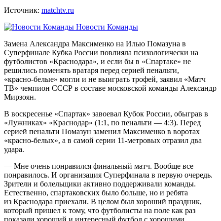
Источник:
matchtv.ru
Новости Команды
Замена Александра Максименко на Илью Помазуна в
Суперфинале Кубка России повлияла психологически на
футболистов «Краснодара», и если бы в «Спартаке» не
решились поменять вратаря перед серией пенальти,
«красно‑белые» могли и не выиграть трофей, заявил «Матч
ТВ» чемпион СССР в составе московской команды Александр
Мирзоян.
В воскресенье «Спартак» завоевал Кубок России, обыграв в
«Лужниках» «Краснодар» (1:1, по пенальти — 4:3). Перед
серией пенальти Помазун заменил Максименко в воротах
«красно‑белых», а в самой серии 11‑метровых отразил два
удара.
— Мне очень понравился финальный матч. Вообще все
понравилось. И организация Суперфинала в первую очередь.
Зрители и болельщики активно поддерживали команды.
Естественно, спартаковских было больше, но и ребята
из Краснодара приехали. В целом был хороший праздник,
который пришел к тому, что футболисты на поле как раз
показали хороший и интересный футбол с хорошими