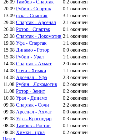
26.09
Тамбов - Спартак
0:2
окончен
20.09
Рубин - Спартак
0:1
окончен
13.09
цска - Спартак
3:1
окончен
29.08
Спартак - Арсенал
2:1
окончен
26.08
Ротор - Спартак
0:1
окончен
23.08
Спартак - Локомотив
2:1
окончен
19.08
Уфа - Спартак
1:1
окончен
15.08
Динамо - Ротор
0:0
окончен
15.08
Рубин - Урал
1:1
окончен
14.08
Спартак - Ахмат
2:0
окончен
14.08
Сочи - Химки
1:1
окончен
14.08
Арсенал - Уфа
2:3
окончен
11.08
Рубин - Локомотив
0:2
окончен
11.08
Ротор - Зенит
0:2
окончен
10.08
Урал - Динамо
0:2
окончен
09.08
Спартак - Сочи
2:2
окончен
09.08
Арсенал - Ахмат
0:0
окончен
09.08
Уфа - Краснодар
0:3
окончен
08.08
Тамбов - Ростов
0:1
окончен
08.08
Химки - цска
0:2
окончен
Назад