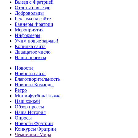
Выезд с Фратрией
Отчеты о выезде
Добровольцы
Реклама на сайте
Баннеры Фратрии
Мероприятия
Информеры
Учим новые заряды!
Копилка сайта
Двадцатое число
Наши проекты
Новости
Новости сайта
Благотворительность
Новости Команды
Ретро
Мини-футбол/Пляжка
Наш хоккей
Обзор прессы
Наша История
Опросы
Новости Фратрии
Конкурсы Фратрии
Чемпионат Мира