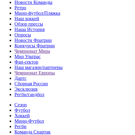
Новости Команды
Ретро
Мини-футбол/Пляжка
Наш хоккей
Обзор прессы
Наша История
Опросы
Новости Фратрии
Конкурсы Фратрии
Чемпионат Мира
Мир Ультрас
Фан-cектор
Наш магазин/партнеры
Чемпионат Европы
Дартс
Сборная России
Эксклюзив
Регби/гандбол
Сезон
Футбол
Хоккей
Мини-Футбол
Регби
Команда Спартак