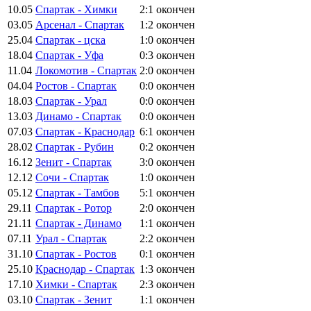
10.05
Спартак - Химки
2:1
окончен
03.05
Арсенал - Спартак
1:2
окончен
25.04
Спартак - цска
1:0
окончен
18.04
Спартак - Уфа
0:3
окончен
11.04
Локомотив - Спартак
2:0
окончен
04.04
Ростов - Спартак
0:0
окончен
18.03
Спартак - Урал
0:0
окончен
13.03
Динамо - Спартак
0:0
окончен
07.03
Спартак - Краснодар
6:1
окончен
28.02
Спартак - Рубин
0:2
окончен
16.12
Зенит - Спартак
3:0
окончен
12.12
Сочи - Спартак
1:0
окончен
05.12
Спартак - Тамбов
5:1
окончен
29.11
Спартак - Ротор
2:0
окончен
21.11
Спартак - Динамо
1:1
окончен
07.11
Урал - Спартак
2:2
окончен
31.10
Спартак - Ростов
0:1
окончен
25.10
Краснодар - Спартак
1:3
окончен
17.10
Химки - Спартак
2:3
окончен
03.10
Спартак - Зенит
1:1
окончен