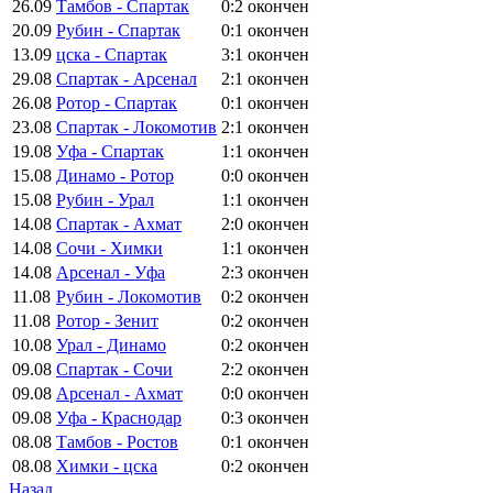
26.09
Тамбов - Спартак
0:2
окончен
20.09
Рубин - Спартак
0:1
окончен
13.09
цска - Спартак
3:1
окончен
29.08
Спартак - Арсенал
2:1
окончен
26.08
Ротор - Спартак
0:1
окончен
23.08
Спартак - Локомотив
2:1
окончен
19.08
Уфа - Спартак
1:1
окончен
15.08
Динамо - Ротор
0:0
окончен
15.08
Рубин - Урал
1:1
окончен
14.08
Спартак - Ахмат
2:0
окончен
14.08
Сочи - Химки
1:1
окончен
14.08
Арсенал - Уфа
2:3
окончен
11.08
Рубин - Локомотив
0:2
окончен
11.08
Ротор - Зенит
0:2
окончен
10.08
Урал - Динамо
0:2
окончен
09.08
Спартак - Сочи
2:2
окончен
09.08
Арсенал - Ахмат
0:0
окончен
09.08
Уфа - Краснодар
0:3
окончен
08.08
Тамбов - Ростов
0:1
окончен
08.08
Химки - цска
0:2
окончен
Назад