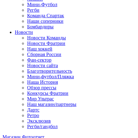
Мини-Футбол
Регби
Команда Спартак
Наши соперники
Бомбардиры
Новости
Новости Команды
Новости Фратрии
Наш хоккей
Сборная России
Фан-cектор
Новости сайта
Благотворительность
Мини-футбол/Пляжка
Наша История
Обзор прессы
Конкурсы Фратрии
Мир Ультрас
Наш магазин/партнеры
Дартс
Ретро
Эксклюзив
Регби/гандбол
Магазин
Фотоотчет