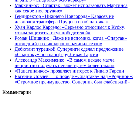
Маркиньос: «Спартак» может использовать Мартинса
как секретное оружие»
Гендиректор «Нижнего Новгорода» Карасев не
исключил трансфера Пруцева из «Спартака»
Хуан Карлос Карседо: «Серьезно относимся к Кубку,
хотим защитить титул победителей»
Роман Шишкин: «Даже не вспомню, когда «Спартак»
последний раз так хорошо начинал сезон»
Дебютант турецкой Суперлиги сделал предложение
«Спартаку» по трансферу Ливая Гарсии
Александр Максименко: «В самом начале матча
неприятно получать пенальти, тем более такой»
«Панатинаикос» проявляет интерес к Ливаю Гарсии
Евгений Ловчев — о победе «Спартака» над «Родиной»:
«Огромное преимущество. Соперник был слабенький»
Комментарии