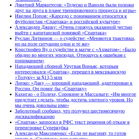
Дмитрий Маркитесов: «Тедеско и Ваноли были похожи
друг на друга в плане тренировочного процесса и игры»
Ивелин Попов: «Карседо с пониманием относится к
футболистам «Спартака» и российской культуре»
Александер Джику: «Очень горжусь оказанной честью
выйти с капитанской повязкой «Спартака»
Руслан Литвинов — о судействе: «Меняются трактовки,
но на поле ситуации одни и те же»
Кристиофер Ву о судействе в матче с «Ахматом»: «Было
обидно во многих эпизодах. Отношусь к ошибкам с
пониманием»
Нападающий сборной Уругвая Виньяс, которым
интересовался «Спартак», перешел в мексиканскую
«Толуку» за $13,5 млн
Липко: «Даку — хороший нападающий, адаптирован к
России. Он помог бы «Спартаку»
Кахигао - о Полехе, Сорокине и Массалыге: «Им многое
предстоит сделать, чтобы достичь элитного уровня. Но
мы очень довольны ими»
Заболотный сообщил, что получил шестимесячную
дисквалификацию
«Спартак» запросил в РФС текст решения об отказе в
переигровке Суперкубка
Александр Максименко: «Если не выгонят, то готов
играть в «Спартаке» всю карьеру»