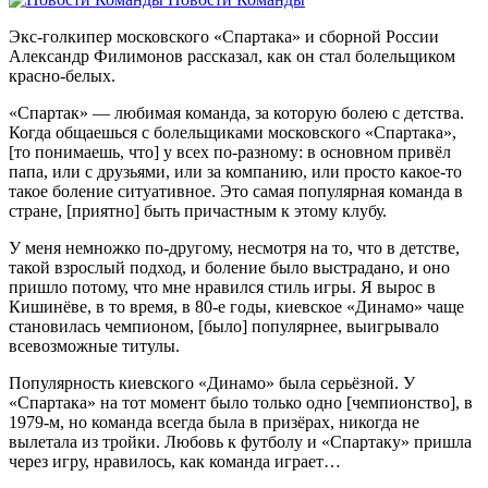
Экс-голкипер московского «Спартака» и сборной России
Александр Филимонов рассказал, как он стал болельщиком
красно-белых.
«Спартак» — любимая команда, за которую болею с детства.
Когда общаешься с болельщиками московского «Спартака»,
[то понимаешь, что] у всех по-разному: в основном привёл
папа, или с друзьями, или за компанию, или просто какое-то
такое боление ситуативное. Это самая популярная команда в
стране, [приятно] быть причастным к этому клубу.
У меня немножко по-другому, несмотря на то, что в детстве,
такой взрослый подход, и боление было выстрадано, и оно
пришло потому, что мне нравился стиль игры. Я вырос в
Кишинёве, в то время, в 80-е годы, киевское «Динамо» чаще
становилась чемпионом, [было] популярнее, выигрывало
всевозможные титулы.
Популярность киевского «Динамо» была серьёзной. У
«Спартака» на тот момент было только одно [чемпионство], в
1979-м, но команда всегда была в призёрах, никогда не
вылетала из тройки. Любовь к футболу и «Спартаку» пришла
через игру, нравилось, как команда играет…