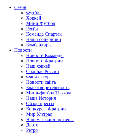
Сезон
Футбол
Хоккей
Мини-Футбол
Регби
Команда Спартак
Наши соперники
Бомбардиры
Новости
Новости Команды
Новости Фратрии
Наш хоккей
Сборная России
Фан-cектор
Новости сайта
Благотворительность
Мини-футбол/Пляжка
Наша История
Обзор прессы
Конкурсы Фратрии
Мир Ультрас
Наш магазин/партнеры
Дартс
Ретро