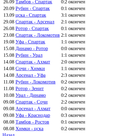
26.09
Тамбов - Спартак
0:2
окончен
20.09
Рубин - Спартак
0:1
окончен
13.09
цска - Спартак
3:1
окончен
29.08
Спартак - Арсенал
2:1
окончен
26.08
Ротор - Спартак
0:1
окончен
23.08
Спартак - Локомотив
2:1
окончен
19.08
Уфа - Спартак
1:1
окончен
15.08
Динамо - Ротор
0:0
окончен
15.08
Рубин - Урал
1:1
окончен
14.08
Спартак - Ахмат
2:0
окончен
14.08
Сочи - Химки
1:1
окончен
14.08
Арсенал - Уфа
2:3
окончен
11.08
Рубин - Локомотив
0:2
окончен
11.08
Ротор - Зенит
0:2
окончен
10.08
Урал - Динамо
0:2
окончен
09.08
Спартак - Сочи
2:2
окончен
09.08
Арсенал - Ахмат
0:0
окончен
09.08
Уфа - Краснодар
0:3
окончен
08.08
Тамбов - Ростов
0:1
окончен
08.08
Химки - цска
0:2
окончен
Назад