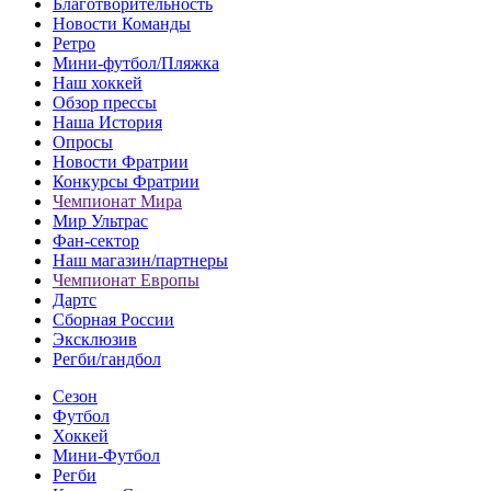
Благотворительность
Новости Команды
Ретро
Мини-футбол/Пляжка
Наш хоккей
Обзор прессы
Наша История
Опросы
Новости Фратрии
Конкурсы Фратрии
Чемпионат Мира
Мир Ультрас
Фан-cектор
Наш магазин/партнеры
Чемпионат Европы
Дартс
Сборная России
Эксклюзив
Регби/гандбол
Сезон
Футбол
Хоккей
Мини-Футбол
Регби