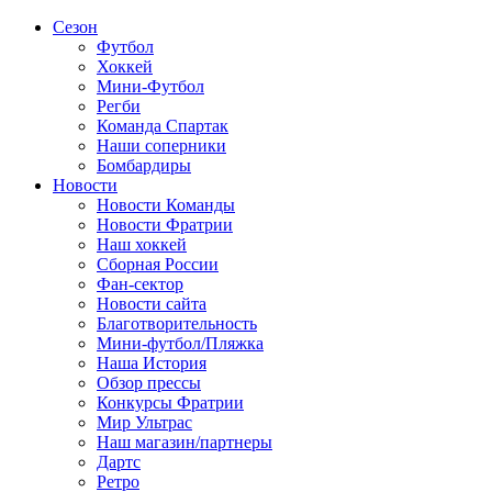
Сезон
Футбол
Хоккей
Мини-Футбол
Регби
Команда Спартак
Наши соперники
Бомбардиры
Новости
Новости Команды
Новости Фратрии
Наш хоккей
Сборная России
Фан-cектор
Новости сайта
Благотворительность
Мини-футбол/Пляжка
Наша История
Обзор прессы
Конкурсы Фратрии
Мир Ультрас
Наш магазин/партнеры
Дартс
Ретро