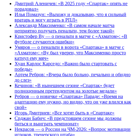
Дмитрий Аленичев: «В 2025 году «Спартак» опять не
порадовал»
Илья Помазун: «Выхожу и доказываю, что я сильный
вратарь и могу играть в РПЛ»
Александр Максименко: «В самом начале матча
неприятно получать пенальти, тем более такой»
Кристофер Ву — о пенальти в матче с «Ахматом»: «В
футболе случаются ошибки»
Умяров — о пенальти в ворота «Спартака» в матче с
«Ахматом»: «Ву был уверен, что Максименко просто
катнул ему мяч»
Хуан Карлос Карседо: «Важно было стартовать с
победы»
Артем Ребров: «Вчера было больно, печально и обидно
до слез»
Кечинов: «В нынешнем сезоне «Спартак» будет
полноценным претендентом на золотые медали»
Ребров — о новичке «Спартака» Параде: «Время на
адаптацию ему нужно, но видно, что он уже влился как
свой»
Игорь Дмитриев: «Все хотят быть в «Спартаке»
Срджан Бабич: «В предстоящем сезоне мы должны
биться и выиграть чемпионат»
Некрасов — о России на ЧМ-2026: «Вопрос мотивации
игроков, тренерского штаба»