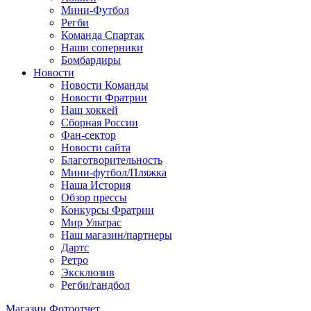
Мини-Футбол
Регби
Команда Спартак
Наши соперники
Бомбардиры
Новости
Новости Команды
Новости Фратрии
Наш хоккей
Сборная России
Фан-cектор
Новости сайта
Благотворительность
Мини-футбол/Пляжка
Наша История
Обзор прессы
Конкурсы Фратрии
Мир Ультрас
Наш магазин/партнеры
Дартс
Ретро
Эксклюзив
Регби/гандбол
Магазин
Фотоотчет