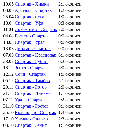
10.05
Спартак - Химки
2:1
окончен
03.05
Арсенал - Спартак
1:2
окончен
25.04
Спартак - цска
1:0
окончен
18.04
Спартак - Уфа
0:3
окончен
11.04
Локомотив - Спартак
2:0
окончен
04.04
Ростов - Спартак
0:0
окончен
18.03
Спартак - Урал
0:0
окончен
13.03
Динамо - Спартак
0:0
окончен
07.03
Спартак - Краснодар
6:1
окончен
28.02
Спартак - Рубин
0:2
окончен
16.12
Зенит - Спартак
3:0
окончен
12.12
Сочи - Спартак
1:0
окончен
05.12
Спартак - Тамбов
5:1
окончен
29.11
Спартак - Ротор
2:0
окончен
21.11
Спартак - Динамо
1:1
окончен
07.11
Урал - Спартак
2:2
окончен
31.10
Спартак - Ростов
0:1
окончен
25.10
Краснодар - Спартак
1:3
окончен
17.10
Химки - Спартак
2:3
окончен
03.10
Спартак - Зенит
1:1
окончен