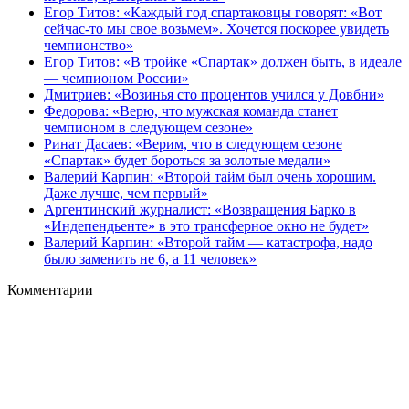
Егор Титов: «Каждый год спартаковцы говорят: «Вот
сейчас‑то мы свое возьмем». Хочется поскорее увидеть
чемпионство»
Егор Титов: «В тройке «Спартак» должен быть, в идеале
— чемпионом России»
Дмитриев: «Возинья сто процентов учился у Довбни»
Федорова: «Верю, что мужская команда станет
чемпионом в следующем сезоне»
Ринат Дасаев: «Верим, что в следующем сезоне
«Спартак» будет бороться за золотые медали»
Валерий Карпин: «Второй тайм был очень хорошим.
Даже лучше, чем первый»
Аргентинский журналист: «Возвращения Барко в
«Индепендьенте» в это трансферное окно не будет»
Валерий Карпин: «Второй тайм — катастрофа, надо
было заменить не 6, а 11 человек»
Комментарии