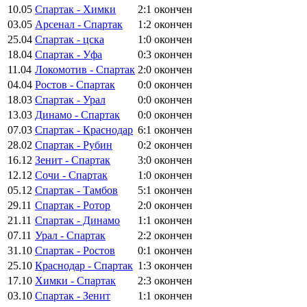
10.05
Спартак - Химки
2:1
окончен
03.05
Арсенал - Спартак
1:2
окончен
25.04
Спартак - цска
1:0
окончен
18.04
Спартак - Уфа
0:3
окончен
11.04
Локомотив - Спартак
2:0
окончен
04.04
Ростов - Спартак
0:0
окончен
18.03
Спартак - Урал
0:0
окончен
13.03
Динамо - Спартак
0:0
окончен
07.03
Спартак - Краснодар
6:1
окончен
28.02
Спартак - Рубин
0:2
окончен
16.12
Зенит - Спартак
3:0
окончен
12.12
Сочи - Спартак
1:0
окончен
05.12
Спартак - Тамбов
5:1
окончен
29.11
Спартак - Ротор
2:0
окончен
21.11
Спартак - Динамо
1:1
окончен
07.11
Урал - Спартак
2:2
окончен
31.10
Спартак - Ростов
0:1
окончен
25.10
Краснодар - Спартак
1:3
окончен
17.10
Химки - Спартак
2:3
окончен
03.10
Спартак - Зенит
1:1
окончен