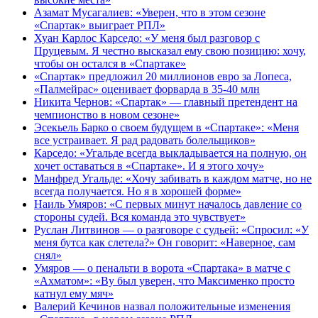
Азамат Мусагалиев: «Уверен, что в этом сезоне
«Спартак» выиграет РПЛ»
Хуан Карлос Карседо: «У меня был разговор с
Пруцевым. Я честно высказал ему свою позицию: хочу,
чтобы он остался в «Спартаке»
«Спартак» предложил 20 миллионов евро за Лопеса,
«Палмейрас» оценивает форварда в 35-40 млн
Никита Чернов: «Спартак» — главный претендент на
чемпионство в новом сезоне»
Эсекьель Барко о своем будущем в «Спартаке»: «Меня
все устраивает. Я рад радовать болельщиков»
Карседо: «Угальде всегда выкладывается на полную, он
хочет оставаться в «Спартаке». И я этого хочу»
Манфред Угальде: «Хочу забивать в каждом матче, но не
всегда получается. Но я в хорошей форме»
Наиль Умяров: «С первых минут началось давление со
стороны судей. Вся команда это чувствует»
Руслан Литвинов — о разговоре с судьей: «Спросил: «У
меня бутса как слетела?» Он говорит: «Наверное, сам
снял»
Умяров — о пенальти в ворота «Спартака» в матче с
«Ахматом»: «Ву был уверен, что Максименко просто
катнул ему мяч»
Валерий Кечинов назвал положительные изменения