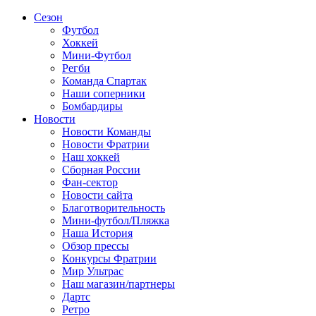
Сезон
Футбол
Хоккей
Мини-Футбол
Регби
Команда Спартак
Наши соперники
Бомбардиры
Новости
Новости Команды
Новости Фратрии
Наш хоккей
Сборная России
Фан-cектор
Новости сайта
Благотворительность
Мини-футбол/Пляжка
Наша История
Обзор прессы
Конкурсы Фратрии
Мир Ультрас
Наш магазин/партнеры
Дартс
Ретро