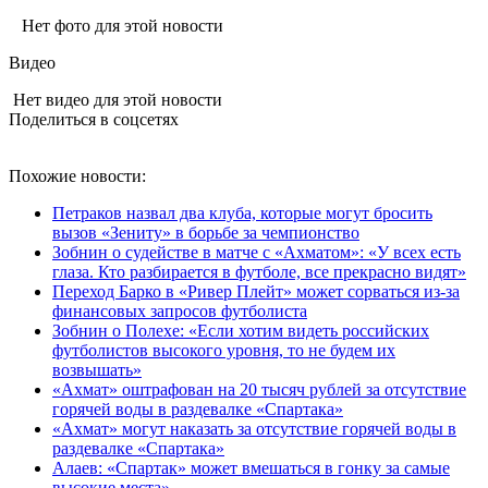
Нет фото для этой новости
Видео
Нет видео для этой новости
Поделиться в соцсетях
Похожие новости:
Петраков назвал два клуба, которые могут бросить
вызов «Зениту» в борьбе за чемпионство
Зобнин о судействе в матче с «Ахматом»: «У всех есть
глаза. Кто разбирается в футболе, все прекрасно видят»
Переход Барко в «Ривер Плейт» может сорваться из‑за
финансовых запросов футболиста
Зобнин о Полехе: «Если хотим видеть российских
футболистов высокого уровня, то не будем их
возвышать»
«Ахмат» оштрафован на 20 тысяч рублей за отсутствие
горячей воды в раздевалке «Спартака»
«Ахмат» могут наказать за отсутствие горячей воды в
раздевалке «Спартака»
Алаев: «Спартак» может вмешаться в гонку за самые
высокие места»