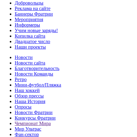
Добровольцы
Реклама на сайте
Баннеры Фратрии
Мероприятия
Информеры
Учим новые заряды!
Копилка сайта
Двадцатое число
Наши проекты
Новости
Новости сайта
Благотворительность
Новости Команды
Ретро
Мини-футбол/Пляжка
Наш хоккей
Обзор прессы
Наша История
Опросы
Новости Фратрии
Конкурсы Фратрии
Чемпионат Мира
Мир Ультрас
Фан-cектор