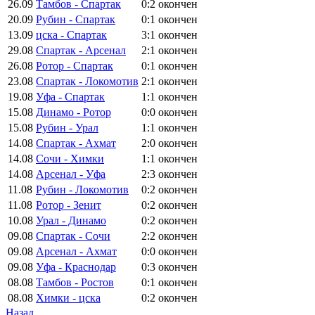
26.09
Тамбов - Спартак
0:2
окончен
20.09
Рубин - Спартак
0:1
окончен
13.09
цска - Спартак
3:1
окончен
29.08
Спартак - Арсенал
2:1
окончен
26.08
Ротор - Спартак
0:1
окончен
23.08
Спартак - Локомотив
2:1
окончен
19.08
Уфа - Спартак
1:1
окончен
15.08
Динамо - Ротор
0:0
окончен
15.08
Рубин - Урал
1:1
окончен
14.08
Спартак - Ахмат
2:0
окончен
14.08
Сочи - Химки
1:1
окончен
14.08
Арсенал - Уфа
2:3
окончен
11.08
Рубин - Локомотив
0:2
окончен
11.08
Ротор - Зенит
0:2
окончен
10.08
Урал - Динамо
0:2
окончен
09.08
Спартак - Сочи
2:2
окончен
09.08
Арсенал - Ахмат
0:0
окончен
09.08
Уфа - Краснодар
0:3
окончен
08.08
Тамбов - Ростов
0:1
окончен
08.08
Химки - цска
0:2
окончен
Назад