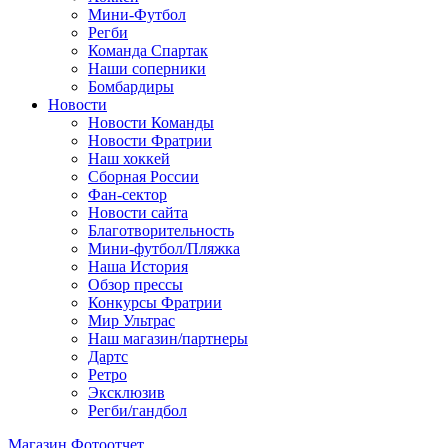
Мини-Футбол
Регби
Команда Спартак
Наши соперники
Бомбардиры
Новости
Новости Команды
Новости Фратрии
Наш хоккей
Сборная России
Фан-cектор
Новости сайта
Благотворительность
Мини-футбол/Пляжка
Наша История
Обзор прессы
Конкурсы Фратрии
Мир Ультрас
Наш магазин/партнеры
Дартс
Ретро
Эксклюзив
Регби/гандбол
Магазин
Фотоотчет