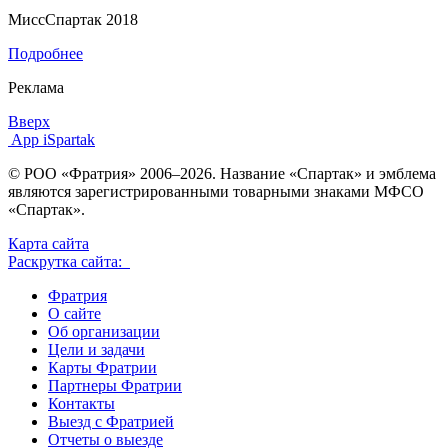
МиссСпартак 2018
Подробнее
Реклама
Вверх
App iSpartak
© РОО «Фратрия» 2006–2026. Название «Спартак» и эмблема
являются зарегистрированными товарными знаками МФСО
«Спартак».
Карта сайта
Раскрутка сайта:
Фратрия
О сайте
Об организации
Цели и задачи
Карты Фратрии
Партнеры Фратрии
Контакты
Выезд с Фратрией
Отчеты о выезде