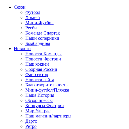
Сезон
Футбол
Хоккей
Мини-Футбол
Регби
Команда Спартак
Наши соперники
Бомбардиры
Новости
Новости Команды
Новости Фратрии
Наш хоккей
Сборная России
Фан-cектор
Новости сайта
Благотворительность
Мини-футбол/Пляжка
Наша История
Обзор прессы
Конкурсы Фратрии
Мир Ультрас
Наш магазин/партнеры
Дартс
Ретро