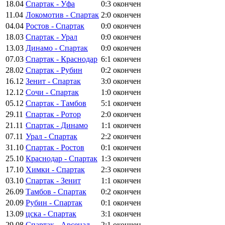
18.04
Спартак - Уфа
0:3
окончен
11.04
Локомотив - Спартак
2:0
окончен
04.04
Ростов - Спартак
0:0
окончен
18.03
Спартак - Урал
0:0
окончен
13.03
Динамо - Спартак
0:0
окончен
07.03
Спартак - Краснодар
6:1
окончен
28.02
Спартак - Рубин
0:2
окончен
16.12
Зенит - Спартак
3:0
окончен
12.12
Сочи - Спартак
1:0
окончен
05.12
Спартак - Тамбов
5:1
окончен
29.11
Спартак - Ротор
2:0
окончен
21.11
Спартак - Динамо
1:1
окончен
07.11
Урал - Спартак
2:2
окончен
31.10
Спартак - Ростов
0:1
окончен
25.10
Краснодар - Спартак
1:3
окончен
17.10
Химки - Спартак
2:3
окончен
03.10
Спартак - Зенит
1:1
окончен
26.09
Тамбов - Спартак
0:2
окончен
20.09
Рубин - Спартак
0:1
окончен
13.09
цска - Спартак
3:1
окончен
29.08
Спартак - Арсенал
2:1
окончен