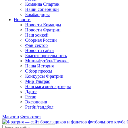
Команда Спартак
Наши соперники
Бомбардиры
Новости
Новости Команды
Новости Фратрии
Наш хоккей
Сборная России
Фан-cектор
Новости сайта
Благотворительность
Мини-футбол/Пляжка
Наша История
Обзор прессы
Конкурсы Фратрии
Мир Ультрас
Наш магазин/партнеры
Дартс
Ретро
Эксклюзив
Регби/гандбол
Магазин
Фотоотчет