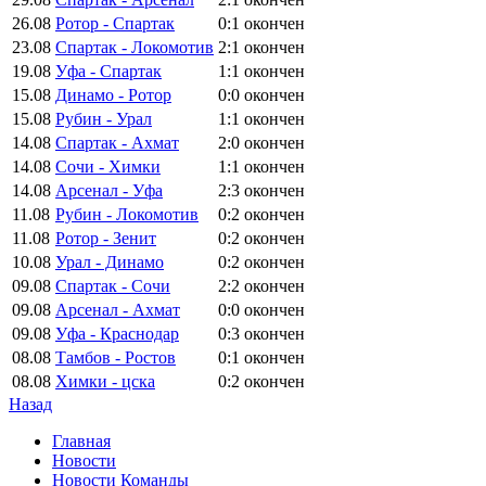
26.08
Ротор - Спартак
0:1
окончен
23.08
Спартак - Локомотив
2:1
окончен
19.08
Уфа - Спартак
1:1
окончен
15.08
Динамо - Ротор
0:0
окончен
15.08
Рубин - Урал
1:1
окончен
14.08
Спартак - Ахмат
2:0
окончен
14.08
Сочи - Химки
1:1
окончен
14.08
Арсенал - Уфа
2:3
окончен
11.08
Рубин - Локомотив
0:2
окончен
11.08
Ротор - Зенит
0:2
окончен
10.08
Урал - Динамо
0:2
окончен
09.08
Спартак - Сочи
2:2
окончен
09.08
Арсенал - Ахмат
0:0
окончен
09.08
Уфа - Краснодар
0:3
окончен
08.08
Тамбов - Ростов
0:1
окончен
08.08
Химки - цска
0:2
окончен
Назад
Главная
Новости
Новости Команды