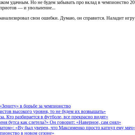
лишком удачным. Но не будем забывать про вклад в чемпионство 2
риотов — и увольнение...
роанализировал свои ошибки. Думаю, он справится. Наладит иг
 «Зениту» в борьбе за чемпионство
истов высокого уровня, то не будем их возвышать»
за. Кто разбирается в футболе, все прекрасно видят»
еня бутса как слетела?» Он говорит: «Наверное, сам снял»
матом»: «Ву был уверен, что Максименко просто катнул ему мяч»
пионство в новом сезоне»