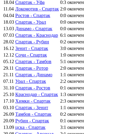
18.04
Спартак - Уфа
0:3
окончен
11.04
Локомотив - Спартак
2:0
окончен
04.04
Ростов - Спартак
0:0
окончен
18.03
Спартак - Урал
0:0
окончен
13.03
Динамо - Спартак
0:0
окончен
07.03
Спартак - Краснодар
6:1
окончен
28.02
Спартак - Рубин
0:2
окончен
16.12
Зенит - Спартак
3:0
окончен
12.12
Сочи - Спартак
1:0
окончен
05.12
Спартак - Тамбов
5:1
окончен
29.11
Спартак - Ротор
2:0
окончен
21.11
Спартак - Динамо
1:1
окончен
07.11
Урал - Спартак
2:2
окончен
31.10
Спартак - Ростов
0:1
окончен
25.10
Краснодар - Спартак
1:3
окончен
17.10
Химки - Спартак
2:3
окончен
03.10
Спартак - Зенит
1:1
окончен
26.09
Тамбов - Спартак
0:2
окончен
20.09
Рубин - Спартак
0:1
окончен
13.09
цска - Спартак
3:1
окончен
29.08
Спартак - Арсенал
2:1
окончен