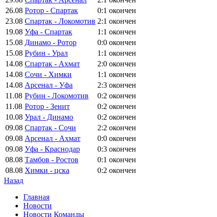
26.08
Ротор - Спартак
0:1
окончен
23.08
Спартак - Локомотив
2:1
окончен
19.08
Уфа - Спартак
1:1
окончен
15.08
Динамо - Ротор
0:0
окончен
15.08
Рубин - Урал
1:1
окончен
14.08
Спартак - Ахмат
2:0
окончен
14.08
Сочи - Химки
1:1
окончен
14.08
Арсенал - Уфа
2:3
окончен
11.08
Рубин - Локомотив
0:2
окончен
11.08
Ротор - Зенит
0:2
окончен
10.08
Урал - Динамо
0:2
окончен
09.08
Спартак - Сочи
2:2
окончен
09.08
Арсенал - Ахмат
0:0
окончен
09.08
Уфа - Краснодар
0:3
окончен
08.08
Тамбов - Ростов
0:1
окончен
08.08
Химки - цска
0:2
окончен
Назад
Главная
Новости
Новости Команды