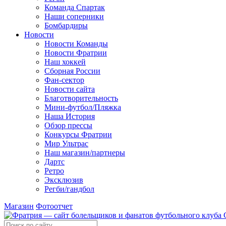
Команда Спартак
Наши соперники
Бомбардиры
Новости
Новости Команды
Новости Фратрии
Наш хоккей
Сборная России
Фан-cектор
Новости сайта
Благотворительность
Мини-футбол/Пляжка
Наша История
Обзор прессы
Конкурсы Фратрии
Мир Ультрас
Наш магазин/партнеры
Дартс
Ретро
Эксклюзив
Регби/гандбол
Магазин
Фотоотчет