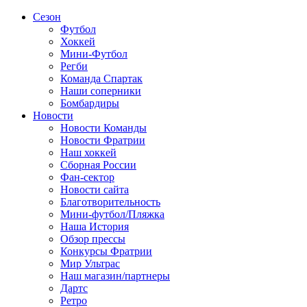
Сезон
Футбол
Хоккей
Мини-Футбол
Регби
Команда Спартак
Наши соперники
Бомбардиры
Новости
Новости Команды
Новости Фратрии
Наш хоккей
Сборная России
Фан-cектор
Новости сайта
Благотворительность
Мини-футбол/Пляжка
Наша История
Обзор прессы
Конкурсы Фратрии
Мир Ультрас
Наш магазин/партнеры
Дартс
Ретро