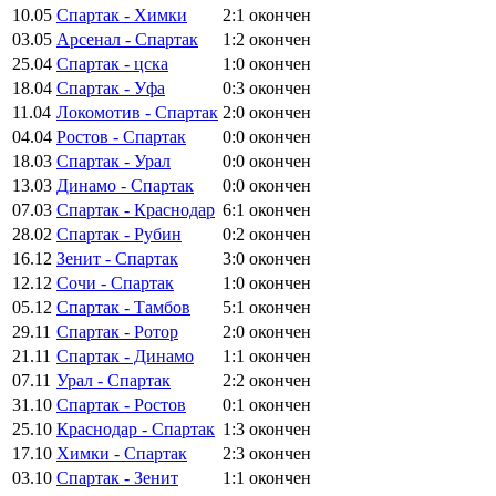
10.05
Спартак - Химки
2:1
окончен
03.05
Арсенал - Спартак
1:2
окончен
25.04
Спартак - цска
1:0
окончен
18.04
Спартак - Уфа
0:3
окончен
11.04
Локомотив - Спартак
2:0
окончен
04.04
Ростов - Спартак
0:0
окончен
18.03
Спартак - Урал
0:0
окончен
13.03
Динамо - Спартак
0:0
окончен
07.03
Спартак - Краснодар
6:1
окончен
28.02
Спартак - Рубин
0:2
окончен
16.12
Зенит - Спартак
3:0
окончен
12.12
Сочи - Спартак
1:0
окончен
05.12
Спартак - Тамбов
5:1
окончен
29.11
Спартак - Ротор
2:0
окончен
21.11
Спартак - Динамо
1:1
окончен
07.11
Урал - Спартак
2:2
окончен
31.10
Спартак - Ростов
0:1
окончен
25.10
Краснодар - Спартак
1:3
окончен
17.10
Химки - Спартак
2:3
окончен
03.10
Спартак - Зенит
1:1
окончен