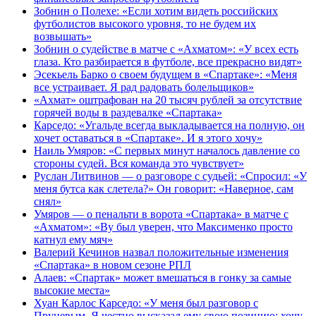
Зобнин о Полехе: «Если хотим видеть российских
футболистов высокого уровня, то не будем их
возвышать»
Зобнин о судействе в матче с «Ахматом»: «У всех есть
глаза. Кто разбирается в футболе, все прекрасно видят»
Эсекьель Барко о своем будущем в «Спартаке»: «Меня
все устраивает. Я рад радовать болельщиков»
«Ахмат» оштрафован на 20 тысяч рублей за отсутствие
горячей воды в раздевалке «Спартака»
Карседо: «Угальде всегда выкладывается на полную, он
хочет оставаться в «Спартаке». И я этого хочу»
Наиль Умяров: «С первых минут началось давление со
стороны судей. Вся команда это чувствует»
Руслан Литвинов — о разговоре с судьей: «Спросил: «У
меня бутса как слетела?» Он говорит: «Наверное, сам
снял»
Умяров — о пенальти в ворота «Спартака» в матче с
«Ахматом»: «Ву был уверен, что Максименко просто
катнул ему мяч»
Валерий Кечинов назвал положительные изменения
«Спартака» в новом сезоне РПЛ
Алаев: «Спартак» может вмешаться в гонку за самые
высокие места»
Хуан Карлос Карседо: «У меня был разговор с
Пруцевым. Я честно высказал ему свою позицию: хочу,