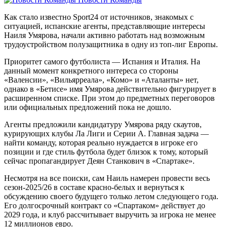
Как стало известно Sport24 от источников, знакомых с
ситуацией, испанские агенты, представляющие интересы
Наиля Умярова, начали активно работать над возможным
трудоустройством полузащитника в одну из топ-лиг Европы.
Приоритет самого футболиста — Испания и Италия. На
данный момент конкретного интереса со стороны
«Валенсии», «Вильярреала», «Комо» и «Аталанты» нет,
однако в «Бетисе» имя Умярова действительно фигурирует в
расширенном списке. При этом до предметных переговоров
или официальных предложений пока не дошло.
Агенты предложили кандидатуру Умярова ряду скаутов,
курирующих клубы Ла Лиги и Серии А. Главная задача —
найти команду, которая реально нуждается в игроке его
позиции и где стиль футбола будет близок к тому, который
сейчас пропагандирует Деян Станкович в «Спартаке».
Несмотря на все поиски, сам Наиль намерен провести весь
сезон-2025/26 в составе красно-белых и вернуться к
обсуждению своего будущего только летом следующего года.
Его долгосрочный контракт со «Спартаком» действует до
2029 года, и клуб рассчитывает выручить за игрока не менее
12 миллионов евро.