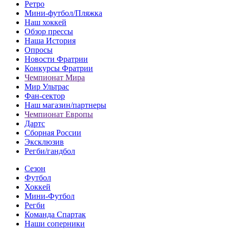
Ретро
Мини-футбол/Пляжка
Наш хоккей
Обзор прессы
Наша История
Опросы
Новости Фратрии
Конкурсы Фратрии
Чемпионат Мира
Мир Ультрас
Фан-cектор
Наш магазин/партнеры
Чемпионат Европы
Дартс
Сборная России
Эксклюзив
Регби/гандбол
Сезон
Футбол
Хоккей
Мини-Футбол
Регби
Команда Спартак
Наши соперники