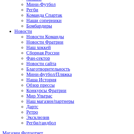
Мини-Футбол
Регби
Команда Спартак
Наши соперники
Бомбардиры
Новости
Новости Команды
Новости Фратрии
Наш хоккей
Сборная России
Фан-cектор
Новости сайта
Благотворительность
Мини-футбол/Пляжка
Наша История
Обзор прессы
Конкурсы Фратрии
Мир Ультрас
Наш магазин/партнеры
Дартс
Ретро
Эксклюзив
Регби/гандбол
Магазин
Фотоотчет