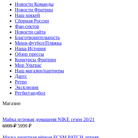
Новости Команды
Новости Фратрии
Наш хоккей
Сборная России
Фан-cектор
Новости сайта
Благотворительность
Мини-футбол/Пляжка
Наша История
Обзор прессы
Конкурсы Фратрии
Мир Ультрас
Наш магазин/партнеры
Дартс
Ретро
Эксклюзив
Регби/гандбол
Магазин
Майка игровая домашняя NIKE сезон 20/21
6999 ₽
5999 ₽
Маска защитная чёрная FCSM PATCH летняя