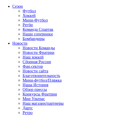
Сезон
Футбол
Хоккей
Мини-Футбол
Регби
Команда Спартак
Наши соперники
Бомбардиры
Новости
Новости Команды
Новости Фратрии
Наш хоккей
Сборная России
Фан-cектор
Новости сайта
Благотворительность
Мини-футбол/Пляжка
Наша История
Обзор прессы
Конкурсы Фратрии
Мир Ультрас
Наш магазин/партнеры
Дартс
Ретро