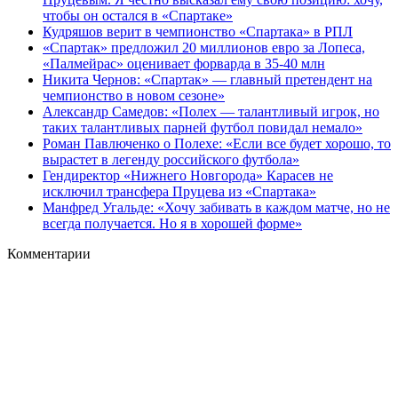
чтобы он остался в «Спартаке»
Кудряшов верит в чемпионство «Спартака» в РПЛ
«Спартак» предложил 20 миллионов евро за Лопеса,
«Палмейрас» оценивает форварда в 35-40 млн
Никита Чернов: «Спартак» — главный претендент на
чемпионство в новом сезоне»
Александр Самедов: «Полех — талантливый игрок, но
таких талантливых парней футбол повидал немало»
Роман Павлюченко о Полехе: «Если все будет хорошо, то
вырастет в легенду российского футбола»
Гендиректор «Нижнего Новгорода» Карасев не
исключил трансфера Пруцева из «Спартака»
Манфред Угальде: «Хочу забивать в каждом матче, но не
всегда получается. Но я в хорошей форме»
Комментарии