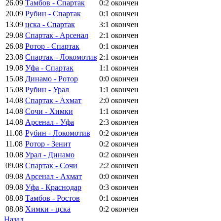
26.09
Тамбов - Спартак
0:2
окончен
20.09
Рубин - Спартак
0:1
окончен
13.09
цска - Спартак
3:1
окончен
29.08
Спартак - Арсенал
2:1
окончен
26.08
Ротор - Спартак
0:1
окончен
23.08
Спартак - Локомотив
2:1
окончен
19.08
Уфа - Спартак
1:1
окончен
15.08
Динамо - Ротор
0:0
окончен
15.08
Рубин - Урал
1:1
окончен
14.08
Спартак - Ахмат
2:0
окончен
14.08
Сочи - Химки
1:1
окончен
14.08
Арсенал - Уфа
2:3
окончен
11.08
Рубин - Локомотив
0:2
окончен
11.08
Ротор - Зенит
0:2
окончен
10.08
Урал - Динамо
0:2
окончен
09.08
Спартак - Сочи
2:2
окончен
09.08
Арсенал - Ахмат
0:0
окончен
09.08
Уфа - Краснодар
0:3
окончен
08.08
Тамбов - Ростов
0:1
окончен
08.08
Химки - цска
0:2
окончен
Назад