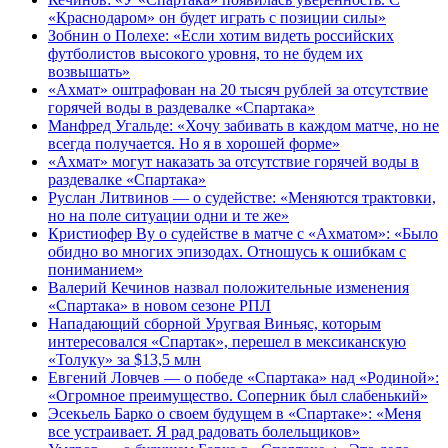
«Краснодаром» он будет играть с позиции силы»
Зобнин о Полехе: «Если хотим видеть российских
футболистов высокого уровня, то не будем их
возвышать»
«Ахмат» оштрафован на 20 тысяч рублей за отсутствие
горячей воды в раздевалке «Спартака»
Манфред Угальде: «Хочу забивать в каждом матче, но не
всегда получается. Но я в хорошей форме»
«Ахмат» могут наказать за отсутствие горячей воды в
раздевалке «Спартака»
Руслан Литвинов — о судействе: «Меняются трактовки,
но на поле ситуации одни и те же»
Кристиофер Ву о судействе в матче с «Ахматом»: «Было
обидно во многих эпизодах. Отношусь к ошибкам с
пониманием»
Валерий Кечинов назвал положительные изменения
«Спартака» в новом сезоне РПЛ
Нападающий сборной Уругвая Виньяс, которым
интересовался «Спартак», перешел в мексиканскую
«Толуку» за $13,5 млн
Евгений Ловчев — о победе «Спартака» над «Родиной»:
«Огромное преимущество. Соперник был слабенький»
Эсекьель Барко о своем будущем в «Спартаке»: «Меня
все устраивает. Я рад радовать болельщиков»