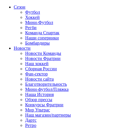
Сезон
Футбол
Хоккей
Мини-Футбол
Регби
Команда Спартак
Наши соперники
Бомбардиры
Новости
Новости Команды
Новости Фратрии
Наш хоккей
Сборная России
Фан-cектор
Новости сайта
Благотворительность
Мини-футбол/Пляжка
Наша История
Обзор прессы
Конкурсы Фратрии
Мир Ультрас
Наш магазин/партнеры
Дартс
Ретро