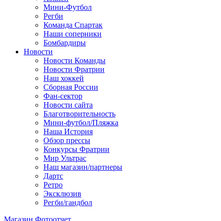
Мини-Футбол
Регби
Команда Спартак
Наши соперники
Бомбардиры
Новости
Новости Команды
Новости Фратрии
Наш хоккей
Сборная России
Фан-cектор
Новости сайта
Благотворительность
Мини-футбол/Пляжка
Наша История
Обзор прессы
Конкурсы Фратрии
Мир Ультрас
Наш магазин/партнеры
Дартс
Ретро
Эксклюзив
Регби/гандбол
Магазин
Фотоотчет