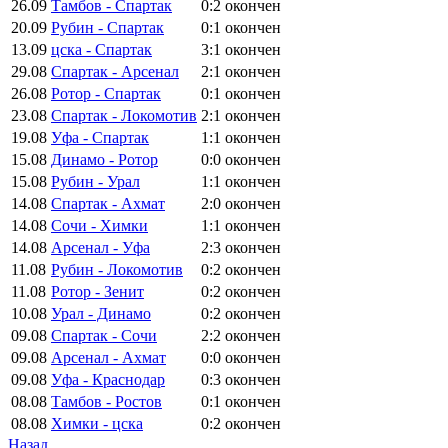
26.09
Тамбов - Спартак
0:2
окончен
20.09
Рубин - Спартак
0:1
окончен
13.09
цска - Спартак
3:1
окончен
29.08
Спартак - Арсенал
2:1
окончен
26.08
Ротор - Спартак
0:1
окончен
23.08
Спартак - Локомотив
2:1
окончен
19.08
Уфа - Спартак
1:1
окончен
15.08
Динамо - Ротор
0:0
окончен
15.08
Рубин - Урал
1:1
окончен
14.08
Спартак - Ахмат
2:0
окончен
14.08
Сочи - Химки
1:1
окончен
14.08
Арсенал - Уфа
2:3
окончен
11.08
Рубин - Локомотив
0:2
окончен
11.08
Ротор - Зенит
0:2
окончен
10.08
Урал - Динамо
0:2
окончен
09.08
Спартак - Сочи
2:2
окончен
09.08
Арсенал - Ахмат
0:0
окончен
09.08
Уфа - Краснодар
0:3
окончен
08.08
Тамбов - Ростов
0:1
окончен
08.08
Химки - цска
0:2
окончен
Назад