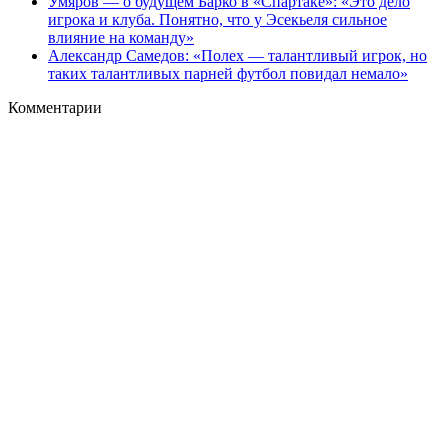
Умяров — о будущем Барко в «Спартаке»: «Это дело
игрока и клуба. Понятно, что у Эсекьеля сильное
влияние на команду»
Александр Самедов: «Полех — талантливый игрок, но
таких талантливых парней футбол повидал немало»
Комментарии