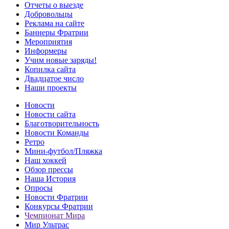
Отчеты о выезде
Добровольцы
Реклама на сайте
Баннеры Фратрии
Мероприятия
Информеры
Учим новые заряды!
Копилка сайта
Двадцатое число
Наши проекты
Новости
Новости сайта
Благотворительность
Новости Команды
Ретро
Мини-футбол/Пляжка
Наш хоккей
Обзор прессы
Наша История
Опросы
Новости Фратрии
Конкурсы Фратрии
Чемпионат Мира
Мир Ультрас