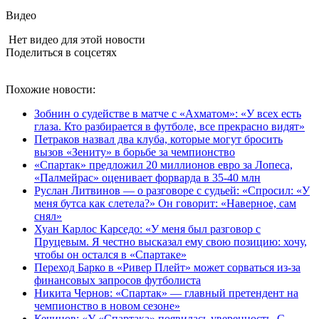
Видео
Нет видео для этой новости
Поделиться в соцсетях
Похожие новости:
Зобнин о судействе в матче с «Ахматом»: «У всех есть
глаза. Кто разбирается в футболе, все прекрасно видят»
Петраков назвал два клуба, которые могут бросить
вызов «Зениту» в борьбе за чемпионство
«Спартак» предложил 20 миллионов евро за Лопеса,
«Палмейрас» оценивает форварда в 35-40 млн
Руслан Литвинов — о разговоре с судьей: «Спросил: «У
меня бутса как слетела?» Он говорит: «Наверное, сам
снял»
Хуан Карлос Карседо: «У меня был разговор с
Пруцевым. Я честно высказал ему свою позицию: хочу,
чтобы он остался в «Спартаке»
Переход Барко в «Ривер Плейт» может сорваться из‑за
финансовых запросов футболиста
Никита Чернов: «Спартак» — главный претендент на
чемпионство в новом сезоне»
Кечинов: «У «Спартака» появилась уверенность. С