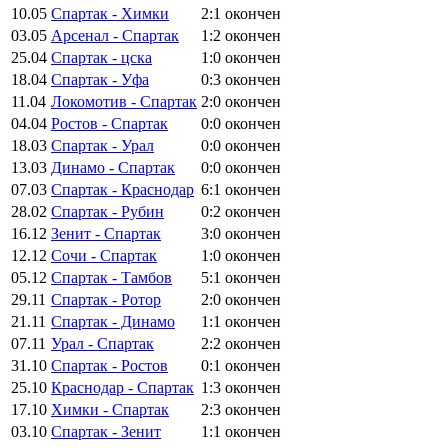
10.05
Спартак - Химки
2:1
окончен
03.05
Арсенал - Спартак
1:2
окончен
25.04
Спартак - цска
1:0
окончен
18.04
Спартак - Уфа
0:3
окончен
11.04
Локомотив - Спартак
2:0
окончен
04.04
Ростов - Спартак
0:0
окончен
18.03
Спартак - Урал
0:0
окончен
13.03
Динамо - Спартак
0:0
окончен
07.03
Спартак - Краснодар
6:1
окончен
28.02
Спартак - Рубин
0:2
окончен
16.12
Зенит - Спартак
3:0
окончен
12.12
Сочи - Спартак
1:0
окончен
05.12
Спартак - Тамбов
5:1
окончен
29.11
Спартак - Ротор
2:0
окончен
21.11
Спартак - Динамо
1:1
окончен
07.11
Урал - Спартак
2:2
окончен
31.10
Спартак - Ростов
0:1
окончен
25.10
Краснодар - Спартак
1:3
окончен
17.10
Химки - Спартак
2:3
окончен
03.10
Спартак - Зенит
1:1
окончен