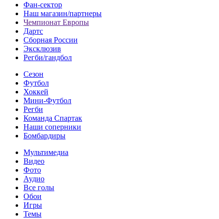
Фан-cектор
Наш магазин/партнеры
Чемпионат Европы
Дартс
Сборная России
Эксклюзив
Регби/гандбол
Сезон
Футбол
Хоккей
Мини-Футбол
Регби
Команда Спартак
Наши соперники
Бомбардиры
Мультимедиа
Видео
Фото
Аудио
Все голы
Обои
Игры
Темы