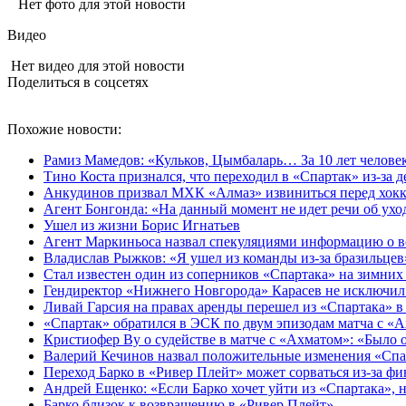
Нет фото для этой новости
Видео
Нет видео для этой новости
Поделиться в соцсетях
Похожие новости:
Рамиз Мамедов: «Кульков, Цымбаларь… За 10 лет челове
Тино Коста признался, что переходил в «Спартак» из-за д
Анкудинов призвал МХК «Алмаз» извиниться перед хокке
Агент Бонгонда: «На данный момент не идет речи об ухо
Ушел из жизни Борис Игнатьев
Агент Маркиньоса назвал спекуляциями информацию о в
Владислав Рыжков: «Я ушел из команды из-за бразильцев
Стал известен один из соперников «Спартака» на зимних
Гендиректор «Нижнего Новгорода» Карасев не исключил
Ливай Гарсия на правах аренды перешел из «Спартака» 
«Спартак» обратился в ЭСК по двум эпизодам матча с «
Кристиофер Ву о судействе в матче с «Ахматом»: «Было
Валерий Кечинов назвал положительные изменения «Спа
Переход Барко в «Ривер Плейт» может сорваться из‑за ф
Андрей Ещенко: «Если Барко хочет уйти из «Спартака», н
Барко близок к возвращению в «Ривер Плейт»