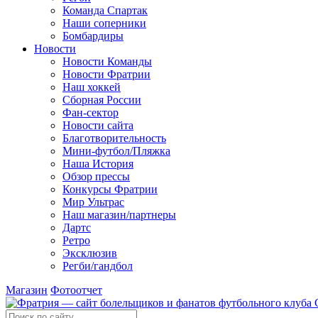
Команда Спартак
Наши соперники
Бомбардиры
Новости
Новости Команды
Новости Фратрии
Наш хоккей
Сборная России
Фан-cектор
Новости сайта
Благотворительность
Мини-футбол/Пляжка
Наша История
Обзор прессы
Конкурсы Фратрии
Мир Ультрас
Наш магазин/партнеры
Дартс
Ретро
Эксклюзив
Регби/гандбол
Магазин
Фотоотчет