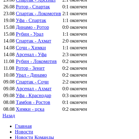
26.08
Ротор - Спартак
0:1
окончен
23.08
Спартак - Локомотив
2:1
окончен
19.08
Уфа - Спартак
1:1
окончен
15.08
Динамо - Ротор
0:0
окончен
15.08
Рубин - Урал
1:1
окончен
14.08
Спартак - Ахмат
2:0
окончен
14.08
Сочи - Химки
1:1
окончен
14.08
Арсенал - Уфа
2:3
окончен
11.08
Рубин - Локомотив
0:2
окончен
11.08
Ротор - Зенит
0:2
окончен
10.08
Урал - Динамо
0:2
окончен
09.08
Спартак - Сочи
2:2
окончен
09.08
Арсенал - Ахмат
0:0
окончен
09.08
Уфа - Краснодар
0:3
окончен
08.08
Тамбов - Ростов
0:1
окончен
08.08
Химки - цска
0:2
окончен
Назад
Главная
Новости
Новости Команды