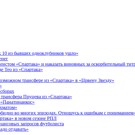
к 10 из бывших одноклубников ушло»
енег
истом «Спартака» и наказать виновных за оскорбительный титр
де Тео из «Спартака»
озможном трансфере из «Спартака» в «Црвену Звезду»
»
 сборах
 трансфера Пруцева из «Спартака»
в «Панатинаикос»
Ахматом»
 обидно во многих эпизодах. Отношусь к ошибкам с пониманием
ртака» в новом сезоне РПЛ
инансовых запросов футболиста
адо отдавать»