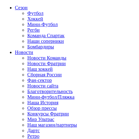
Сезон
Футбол
Хоккей
Мини-Футбол
Регби
Команда Спартак
Наши соперники
Бомбардиры
Новости
Новости Команды
Новости Фратрии
Наш хоккей
Сборная России
Фан-cектор
Новости сайта
Благотворительность
Мини-футбол/Пляжка
Наша История
Обзор прессы
Конкурсы Фратрии
Мир Ультрас
Наш магазин/партнеры
Дартс
Ретро