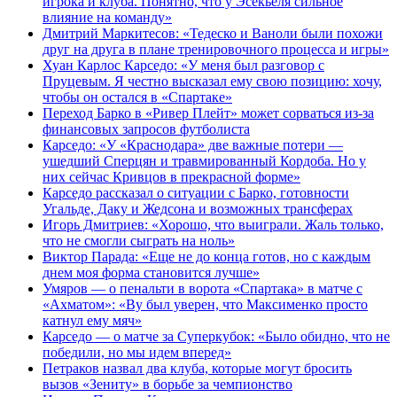
игрока и клуба. Понятно, что у Эсекьеля сильное
влияние на команду»
Дмитрий Маркитесов: «Тедеско и Ваноли были похожи
друг на друга в плане тренировочного процесса и игры»
Хуан Карлос Карседо: «У меня был разговор с
Пруцевым. Я честно высказал ему свою позицию: хочу,
чтобы он остался в «Спартаке»
Переход Барко в «Ривер Плейт» может сорваться из‑за
финансовых запросов футболиста
Карседо: «У «Краснодара» две важные потери —
ушедший Сперцян и травмированный Кордоба. Но у
них сейчас Кривцов в прекрасной форме»
Карседо рассказал о ситуации с Барко, готовности
Угальде, Даку и Жедсона и возможных трансферах
Игорь Дмитриев: «Хорошо, что выиграли. Жаль только,
что не смогли сыграть на ноль»
Виктор Парада: «Еще не до конца готов, но с каждым
днем моя форма становится лучше»
Умяров — о пенальти в ворота «Спартака» в матче с
«Ахматом»: «Ву был уверен, что Максименко просто
катнул ему мяч»
Карседо — о матче за Суперкубок: «Было обидно, что не
победили, но мы идем вперед»
Петраков назвал два клуба, которые могут бросить
вызов «Зениту» в борьбе за чемпионство