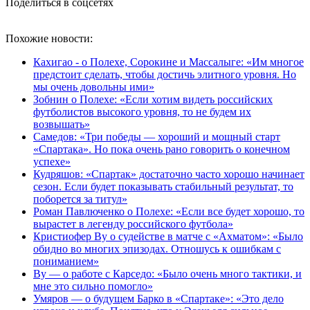
Поделиться в соцсетях
Похожие новости:
Кахигао - о Полехе, Сорокине и Массалыге: «Им многое
предстоит сделать, чтобы достичь элитного уровня. Но
мы очень довольны ими»
Зобнин о Полехе: «Если хотим видеть российских
футболистов высокого уровня, то не будем их
возвышать»
Самедов: «Три победы — хороший и мощный старт
«Спартака». Но пока очень рано говорить о конечном
успехе»
Кудряшов: «Спартак» достаточно часто хорошо начинает
сезон. Если будет показывать стабильный результат, то
поборется за титул»
Роман Павлюченко о Полехе: «Если все будет хорошо, то
вырастет в легенду российского футбола»
Кристиофер Ву о судействе в матче с «Ахматом»: «Было
обидно во многих эпизодах. Отношусь к ошибкам с
пониманием»
Ву — о работе с Карседо: «Было очень много тактики, и
мне это сильно помогло»
Умяров — о будущем Барко в «Спартаке»: «Это дело