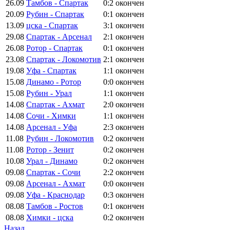
26.09
Тамбов - Спартак
0:2
окончен
20.09
Рубин - Спартак
0:1
окончен
13.09
цска - Спартак
3:1
окончен
29.08
Спартак - Арсенал
2:1
окончен
26.08
Ротор - Спартак
0:1
окончен
23.08
Спартак - Локомотив
2:1
окончен
19.08
Уфа - Спартак
1:1
окончен
15.08
Динамо - Ротор
0:0
окончен
15.08
Рубин - Урал
1:1
окончен
14.08
Спартак - Ахмат
2:0
окончен
14.08
Сочи - Химки
1:1
окончен
14.08
Арсенал - Уфа
2:3
окончен
11.08
Рубин - Локомотив
0:2
окончен
11.08
Ротор - Зенит
0:2
окончен
10.08
Урал - Динамо
0:2
окончен
09.08
Спартак - Сочи
2:2
окончен
09.08
Арсенал - Ахмат
0:0
окончен
09.08
Уфа - Краснодар
0:3
окончен
08.08
Тамбов - Ростов
0:1
окончен
08.08
Химки - цска
0:2
окончен
Назад