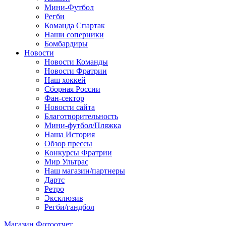
Мини-Футбол
Регби
Команда Спартак
Наши соперники
Бомбардиры
Новости
Новости Команды
Новости Фратрии
Наш хоккей
Сборная России
Фан-cектор
Новости сайта
Благотворительность
Мини-футбол/Пляжка
Наша История
Обзор прессы
Конкурсы Фратрии
Мир Ультрас
Наш магазин/партнеры
Дартс
Ретро
Эксклюзив
Регби/гандбол
Магазин
Фотоотчет