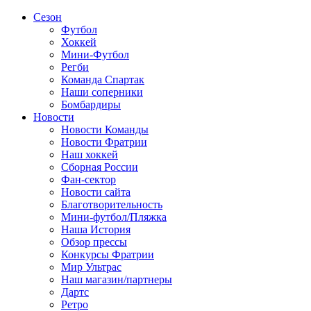
Сезон
Футбол
Хоккей
Мини-Футбол
Регби
Команда Спартак
Наши соперники
Бомбардиры
Новости
Новости Команды
Новости Фратрии
Наш хоккей
Сборная России
Фан-cектор
Новости сайта
Благотворительность
Мини-футбол/Пляжка
Наша История
Обзор прессы
Конкурсы Фратрии
Мир Ультрас
Наш магазин/партнеры
Дартс
Ретро