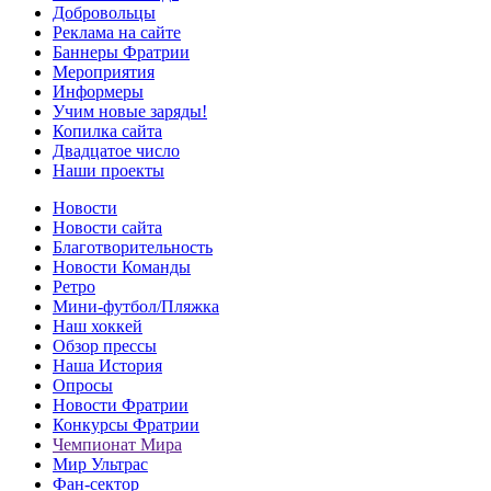
Добровольцы
Реклама на сайте
Баннеры Фратрии
Мероприятия
Информеры
Учим новые заряды!
Копилка сайта
Двадцатое число
Наши проекты
Новости
Новости сайта
Благотворительность
Новости Команды
Ретро
Мини-футбол/Пляжка
Наш хоккей
Обзор прессы
Наша История
Опросы
Новости Фратрии
Конкурсы Фратрии
Чемпионат Мира
Мир Ультрас
Фан-cектор