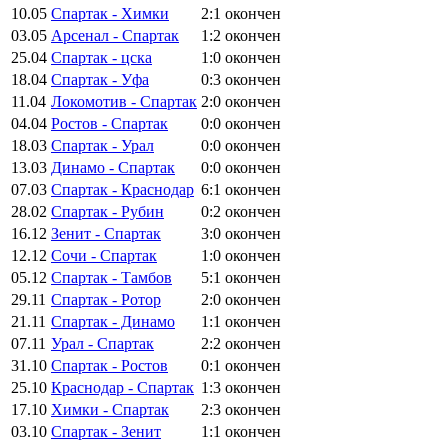
10.05
Спартак - Химки
2:1
окончен
03.05
Арсенал - Спартак
1:2
окончен
25.04
Спартак - цска
1:0
окончен
18.04
Спартак - Уфа
0:3
окончен
11.04
Локомотив - Спартак
2:0
окончен
04.04
Ростов - Спартак
0:0
окончен
18.03
Спартак - Урал
0:0
окончен
13.03
Динамо - Спартак
0:0
окончен
07.03
Спартак - Краснодар
6:1
окончен
28.02
Спартак - Рубин
0:2
окончен
16.12
Зенит - Спартак
3:0
окончен
12.12
Сочи - Спартак
1:0
окончен
05.12
Спартак - Тамбов
5:1
окончен
29.11
Спартак - Ротор
2:0
окончен
21.11
Спартак - Динамо
1:1
окончен
07.11
Урал - Спартак
2:2
окончен
31.10
Спартак - Ростов
0:1
окончен
25.10
Краснодар - Спартак
1:3
окончен
17.10
Химки - Спартак
2:3
окончен
03.10
Спартак - Зенит
1:1
окончен