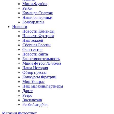
Мини-Футбол
Регби
Команда Спартак
Наши соперники
Бомбардиры
Новости
Новости Команды
Новости Фратрии
Наш хоккей
Сборная России
Фан-cектор
Новости сайта
Благотворительность
Мини-футбол/Пляжка
Наша История
Обзор прессы
Конкурсы Фратрии
Мир Ультрас
Наш магазин/партнеры
Дартс
Ретро
Эксклюзив
Регби/гандбол
Магазин
Фотоотчет