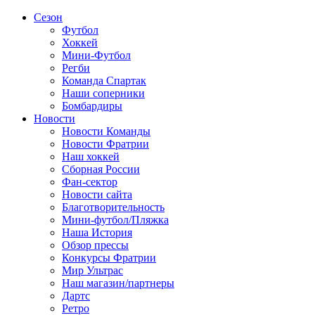
Сезон
Футбол
Хоккей
Мини-Футбол
Регби
Команда Спартак
Наши соперники
Бомбардиры
Новости
Новости Команды
Новости Фратрии
Наш хоккей
Сборная России
Фан-cектор
Новости сайта
Благотворительность
Мини-футбол/Пляжка
Наша История
Обзор прессы
Конкурсы Фратрии
Мир Ультрас
Наш магазин/партнеры
Дартс
Ретро