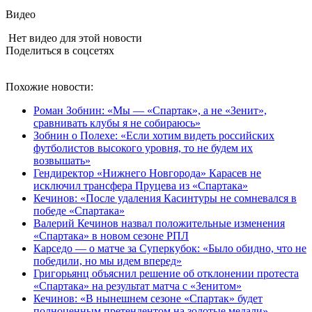
Видео
Нет видео для этой новости
Поделиться в соцсетях
Похожие новости:
Роман Зобнин: «Мы — «Спартак», а не «Зенит»,
сравнивать клубы я не собираюсь»
Зобнин о Полехе: «Если хотим видеть российских
футболистов высокого уровня, то не будем их
возвышать»
Гендиректор «Нижнего Новгорода» Карасев не
исключил трансфера Пруцева из «Спартака»
Кечинов: «После удаления Касинтуры не сомневался в
победе «Спартака»
Валерий Кечинов назвал положительные изменения
«Спартака» в новом сезоне РПЛ
Карседо — о матче за Суперкубок: «Было обидно, что не
победили, но мы идем вперед»
Григорьянц объяснил решение об отклонении протеста
«Спартака» на результат матча с «Зенитом»
Кечинов: «В нынешнем сезоне «Спартак» будет
полноценным претендентом на золотые медали»