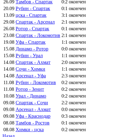
26.09
Тамбов - Спартак
0:2
окончен
20.09
Рубин - Спартак
0:1
окончен
13.09
цска - Спартак
3:1
окончен
29.08
Спартак - Арсенал
2:1
окончен
26.08
Ротор - Спартак
0:1
окончен
23.08
Спартак - Локомотив
2:1
окончен
19.08
Уфа - Спартак
1:1
окончен
15.08
Динамо - Ротор
0:0
окончен
15.08
Рубин - Урал
1:1
окончен
14.08
Спартак - Ахмат
2:0
окончен
14.08
Сочи - Химки
1:1
окончен
14.08
Арсенал - Уфа
2:3
окончен
11.08
Рубин - Локомотив
0:2
окончен
11.08
Ротор - Зенит
0:2
окончен
10.08
Урал - Динамо
0:2
окончен
09.08
Спартак - Сочи
2:2
окончен
09.08
Арсенал - Ахмат
0:0
окончен
09.08
Уфа - Краснодар
0:3
окончен
08.08
Тамбов - Ростов
0:1
окончен
08.08
Химки - цска
0:2
окончен
Назад