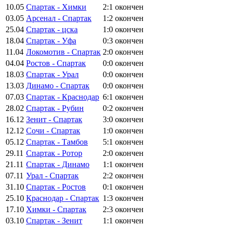
10.05
Спартак - Химки
2:1
окончен
03.05
Арсенал - Спартак
1:2
окончен
25.04
Спартак - цска
1:0
окончен
18.04
Спартак - Уфа
0:3
окончен
11.04
Локомотив - Спартак
2:0
окончен
04.04
Ростов - Спартак
0:0
окончен
18.03
Спартак - Урал
0:0
окончен
13.03
Динамо - Спартак
0:0
окончен
07.03
Спартак - Краснодар
6:1
окончен
28.02
Спартак - Рубин
0:2
окончен
16.12
Зенит - Спартак
3:0
окончен
12.12
Сочи - Спартак
1:0
окончен
05.12
Спартак - Тамбов
5:1
окончен
29.11
Спартак - Ротор
2:0
окончен
21.11
Спартак - Динамо
1:1
окончен
07.11
Урал - Спартак
2:2
окончен
31.10
Спартак - Ростов
0:1
окончен
25.10
Краснодар - Спартак
1:3
окончен
17.10
Химки - Спартак
2:3
окончен
03.10
Спартак - Зенит
1:1
окончен