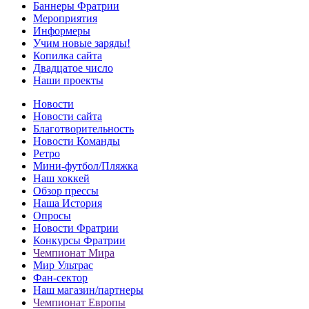
Баннеры Фратрии
Мероприятия
Информеры
Учим новые заряды!
Копилка сайта
Двадцатое число
Наши проекты
Новости
Новости сайта
Благотворительность
Новости Команды
Ретро
Мини-футбол/Пляжка
Наш хоккей
Обзор прессы
Наша История
Опросы
Новости Фратрии
Конкурсы Фратрии
Чемпионат Мира
Мир Ультрас
Фан-cектор
Наш магазин/партнеры
Чемпионат Европы