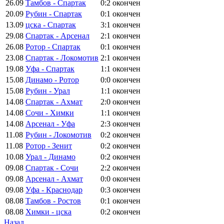
26.09
Тамбов - Спартак
0:2
окончен
20.09
Рубин - Спартак
0:1
окончен
13.09
цска - Спартак
3:1
окончен
29.08
Спартак - Арсенал
2:1
окончен
26.08
Ротор - Спартак
0:1
окончен
23.08
Спартак - Локомотив
2:1
окончен
19.08
Уфа - Спартак
1:1
окончен
15.08
Динамо - Ротор
0:0
окончен
15.08
Рубин - Урал
1:1
окончен
14.08
Спартак - Ахмат
2:0
окончен
14.08
Сочи - Химки
1:1
окончен
14.08
Арсенал - Уфа
2:3
окончен
11.08
Рубин - Локомотив
0:2
окончен
11.08
Ротор - Зенит
0:2
окончен
10.08
Урал - Динамо
0:2
окончен
09.08
Спартак - Сочи
2:2
окончен
09.08
Арсенал - Ахмат
0:0
окончен
09.08
Уфа - Краснодар
0:3
окончен
08.08
Тамбов - Ростов
0:1
окончен
08.08
Химки - цска
0:2
окончен
Назад