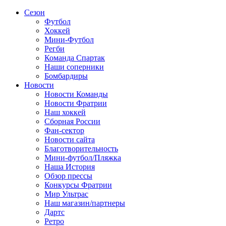
Сезон
Футбол
Хоккей
Мини-Футбол
Регби
Команда Спартак
Наши соперники
Бомбардиры
Новости
Новости Команды
Новости Фратрии
Наш хоккей
Сборная России
Фан-cектор
Новости сайта
Благотворительность
Мини-футбол/Пляжка
Наша История
Обзор прессы
Конкурсы Фратрии
Мир Ультрас
Наш магазин/партнеры
Дартс
Ретро