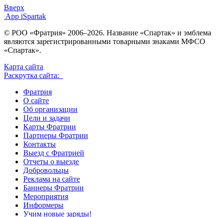
Вверх
App iSpartak
© РОО «Фратрия» 2006–2026. Название «Спартак» и эмблема
являются зарегистрированными товарными знаками МФСО
«Спартак».
Карта сайта
Раскрутка сайта:
Фратрия
О сайте
Об организации
Цели и задачи
Карты Фратрии
Партнеры Фратрии
Контакты
Выезд с Фратрией
Отчеты о выезде
Добровольцы
Реклама на сайте
Баннеры Фратрии
Мероприятия
Информеры
Учим новые заряды!