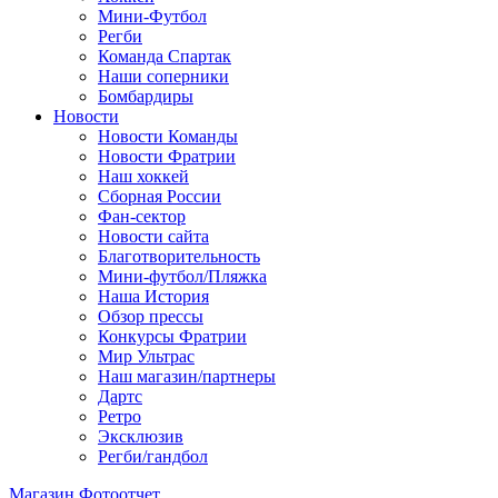
Мини-Футбол
Регби
Команда Спартак
Наши соперники
Бомбардиры
Новости
Новости Команды
Новости Фратрии
Наш хоккей
Сборная России
Фан-cектор
Новости сайта
Благотворительность
Мини-футбол/Пляжка
Наша История
Обзор прессы
Конкурсы Фратрии
Мир Ультрас
Наш магазин/партнеры
Дартс
Ретро
Эксклюзив
Регби/гандбол
Магазин
Фотоотчет