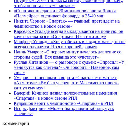
Пруцевым. Я честно высказал ему свою позицию: хочу,
чтобы он остался в «Спартаке»
«Спартак» предложил 20 миллионов евро за Лопеса,
«Палмейрас» оценивает форварда в 35-40 млн
Никита Чернов: «Спартак» — главный претендент на
чемпионство в новом сезоне»
Карседо: «Угальде всегда выкладывается на полную, он
хочет оставаться в «Спартаке». И я этого хочу»
Манфред Угальде: «Хочу забивать в каждом матче, но не
всегда получается. Но я в хорошей форме»
Наиль Умяров: «С первых минут началось давление со
стороны судей. Вся команда это чувствует»
Руслан Литвинов — о разговоре с судьей: «Спросил: «У
меня бутса как слетела?» Он говорит: «Наверное, сам
снял»
Умяров — о пенальти в ворота «Спартака» в матче с
«Ахматом»: «Ву был уверен, что Максименко просто
катнул ему мяч»
Валерий Кечинов назвал положительные изменения
«Спартака» в новом сезоне РПЛ
Кудряшов верит в чемпионство «Спартака» в РПЛ
Игорь Дмитриев «Может быть, парни забили, чуть
завелись»
Комментарии