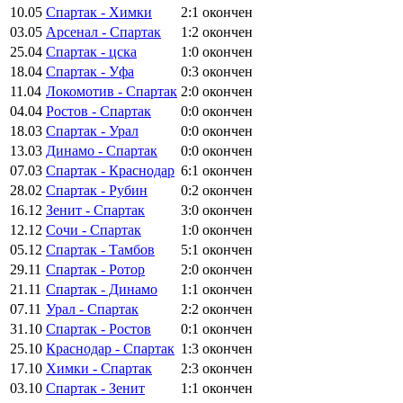
10.05
Спартак - Химки
2:1
окончен
03.05
Арсенал - Спартак
1:2
окончен
25.04
Спартак - цска
1:0
окончен
18.04
Спартак - Уфа
0:3
окончен
11.04
Локомотив - Спартак
2:0
окончен
04.04
Ростов - Спартак
0:0
окончен
18.03
Спартак - Урал
0:0
окончен
13.03
Динамо - Спартак
0:0
окончен
07.03
Спартак - Краснодар
6:1
окончен
28.02
Спартак - Рубин
0:2
окончен
16.12
Зенит - Спартак
3:0
окончен
12.12
Сочи - Спартак
1:0
окончен
05.12
Спартак - Тамбов
5:1
окончен
29.11
Спартак - Ротор
2:0
окончен
21.11
Спартак - Динамо
1:1
окончен
07.11
Урал - Спартак
2:2
окончен
31.10
Спартак - Ростов
0:1
окончен
25.10
Краснодар - Спартак
1:3
окончен
17.10
Химки - Спартак
2:3
окончен
03.10
Спартак - Зенит
1:1
окончен