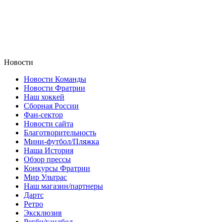
Новости
Новости Команды
Новости Фратрии
Наш хоккей
Сборная России
Фан-cектор
Новости сайта
Благотворительность
Мини-футбол/Пляжка
Наша История
Обзор прессы
Конкурсы Фратрии
Мир Ультрас
Наш магазин/партнеры
Дартс
Ретро
Эксклюзив
Регби/гандбол