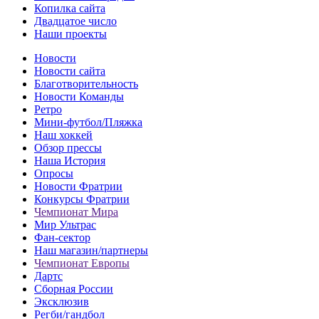
Копилка сайта
Двадцатое число
Наши проекты
Новости
Новости сайта
Благотворительность
Новости Команды
Ретро
Мини-футбол/Пляжка
Наш хоккей
Обзор прессы
Наша История
Опросы
Новости Фратрии
Конкурсы Фратрии
Чемпионат Мира
Мир Ультрас
Фан-cектор
Наш магазин/партнеры
Чемпионат Европы
Дартс
Сборная России
Эксклюзив
Регби/гандбол