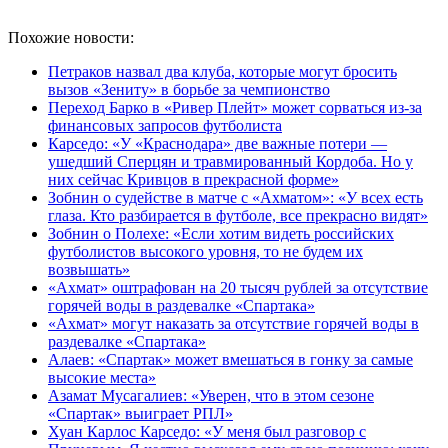
Похожие новости:
Петраков назвал два клуба, которые могут бросить
вызов «Зениту» в борьбе за чемпионство
Переход Барко в «Ривер Плейт» может сорваться из‑за
финансовых запросов футболиста
Карседо: «У «Краснодара» две важные потери —
ушедший Сперцян и травмированный Кордоба. Но у
них сейчас Кривцов в прекрасной форме»
Зобнин о судействе в матче с «Ахматом»: «У всех есть
глаза. Кто разбирается в футболе, все прекрасно видят»
Зобнин о Полехе: «Если хотим видеть российских
футболистов высокого уровня, то не будем их
возвышать»
«Ахмат» оштрафован на 20 тысяч рублей за отсутствие
горячей воды в раздевалке «Спартака»
«Ахмат» могут наказать за отсутствие горячей воды в
раздевалке «Спартака»
Алаев: «Спартак» может вмешаться в гонку за самые
высокие места»
Азамат Мусагалиев: «Уверен, что в этом сезоне
«Спартак» выиграет РПЛ»
Хуан Карлос Карседо: «У меня был разговор с