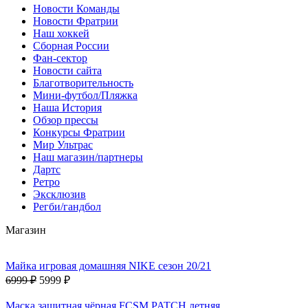
Новости Команды
Новости Фратрии
Наш хоккей
Сборная России
Фан-cектор
Новости сайта
Благотворительность
Мини-футбол/Пляжка
Наша История
Обзор прессы
Конкурсы Фратрии
Мир Ультрас
Наш магазин/партнеры
Дартс
Ретро
Эксклюзив
Регби/гандбол
Магазин
Майка игровая домашняя NIKE сезон 20/21
6999 ₽
5999 ₽
Маска защитная чёрная FCSM PATCH летняя