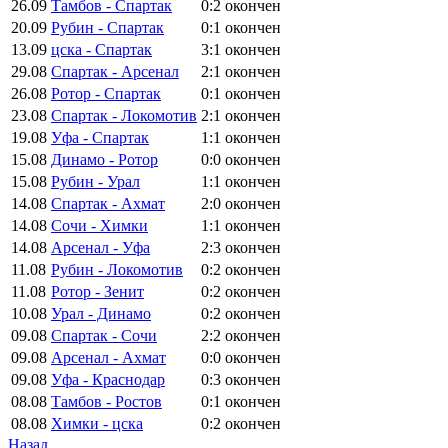
26.09
Тамбов - Спартак
0:2
окончен
20.09
Рубин - Спартак
0:1
окончен
13.09
цска - Спартак
3:1
окончен
29.08
Спартак - Арсенал
2:1
окончен
26.08
Ротор - Спартак
0:1
окончен
23.08
Спартак - Локомотив
2:1
окончен
19.08
Уфа - Спартак
1:1
окончен
15.08
Динамо - Ротор
0:0
окончен
15.08
Рубин - Урал
1:1
окончен
14.08
Спартак - Ахмат
2:0
окончен
14.08
Сочи - Химки
1:1
окончен
14.08
Арсенал - Уфа
2:3
окончен
11.08
Рубин - Локомотив
0:2
окончен
11.08
Ротор - Зенит
0:2
окончен
10.08
Урал - Динамо
0:2
окончен
09.08
Спартак - Сочи
2:2
окончен
09.08
Арсенал - Ахмат
0:0
окончен
09.08
Уфа - Краснодар
0:3
окончен
08.08
Тамбов - Ростов
0:1
окончен
08.08
Химки - цска
0:2
окончен
Назад