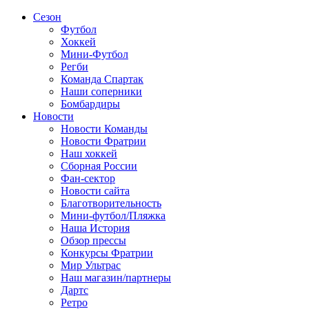
Сезон
Футбол
Хоккей
Мини-Футбол
Регби
Команда Спартак
Наши соперники
Бомбардиры
Новости
Новости Команды
Новости Фратрии
Наш хоккей
Сборная России
Фан-cектор
Новости сайта
Благотворительность
Мини-футбол/Пляжка
Наша История
Обзор прессы
Конкурсы Фратрии
Мир Ультрас
Наш магазин/партнеры
Дартс
Ретро