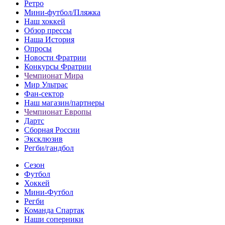
Ретро
Мини-футбол/Пляжка
Наш хоккей
Обзор прессы
Наша История
Опросы
Новости Фратрии
Конкурсы Фратрии
Чемпионат Мира
Мир Ультрас
Фан-cектор
Наш магазин/партнеры
Чемпионат Европы
Дартс
Сборная России
Эксклюзив
Регби/гандбол
Сезон
Футбол
Хоккей
Мини-Футбол
Регби
Команда Спартак
Наши соперники