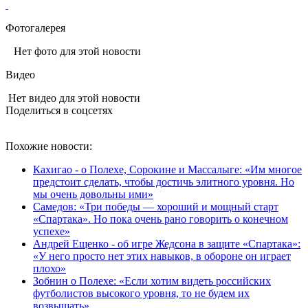
Фотогалерея
Нет фото для этой новости
Видео
Нет видео для этой новости
Поделиться в соцсетях
Похожие новости:
Кахигао - о Полехе, Сорокине и Массалыге: «Им многое
предстоит сделать, чтобы достичь элитного уровня. Но
мы очень довольны ими»
Самедов: «Три победы — хороший и мощный старт
«Спартака». Но пока очень рано говорить о конечном
успехе»
Андрей Ещенко - об игре Жедсона в защите «Спартака»:
«У него просто нет этих навыков, в обороне он играет
плохо»
Зобнин о Полехе: «Если хотим видеть российских
футболистов высокого уровня, то не будем их
возвышать»