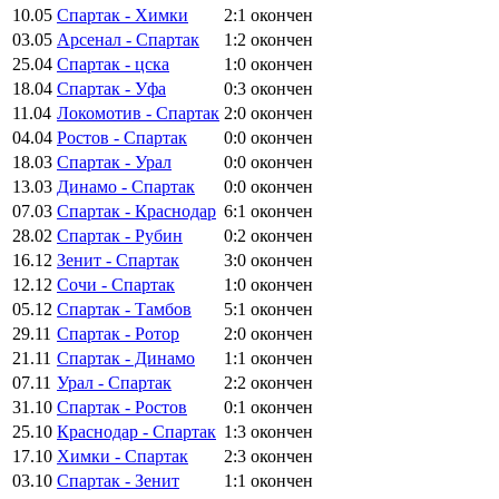
10.05
Спартак - Химки
2:1
окончен
03.05
Арсенал - Спартак
1:2
окончен
25.04
Спартак - цска
1:0
окончен
18.04
Спартак - Уфа
0:3
окончен
11.04
Локомотив - Спартак
2:0
окончен
04.04
Ростов - Спартак
0:0
окончен
18.03
Спартак - Урал
0:0
окончен
13.03
Динамо - Спартак
0:0
окончен
07.03
Спартак - Краснодар
6:1
окончен
28.02
Спартак - Рубин
0:2
окончен
16.12
Зенит - Спартак
3:0
окончен
12.12
Сочи - Спартак
1:0
окончен
05.12
Спартак - Тамбов
5:1
окончен
29.11
Спартак - Ротор
2:0
окончен
21.11
Спартак - Динамо
1:1
окончен
07.11
Урал - Спартак
2:2
окончен
31.10
Спартак - Ростов
0:1
окончен
25.10
Краснодар - Спартак
1:3
окончен
17.10
Химки - Спартак
2:3
окончен
03.10
Спартак - Зенит
1:1
окончен