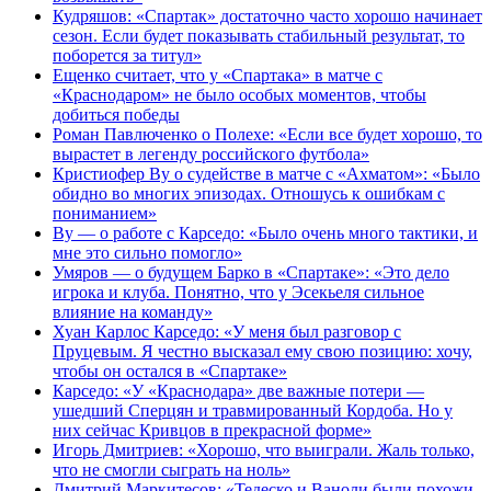
Кудряшов: «Спартак» достаточно часто хорошо начинает
сезон. Если будет показывать стабильный результат, то
поборется за титул»
Ещенко считает, что у «Спартака» в матче с
«Краснодаром» не было особых моментов, чтобы
добиться победы
Роман Павлюченко о Полехе: «Если все будет хорошо, то
вырастет в легенду российского футбола»
Кристиофер Ву о судействе в матче с «Ахматом»: «Было
обидно во многих эпизодах. Отношусь к ошибкам с
пониманием»
Ву — о работе с Карседо: «Было очень много тактики, и
мне это сильно помогло»
Умяров — о будущем Барко в «Спартаке»: «Это дело
игрока и клуба. Понятно, что у Эсекьеля сильное
влияние на команду»
Хуан Карлос Карседо: «У меня был разговор с
Пруцевым. Я честно высказал ему свою позицию: хочу,
чтобы он остался в «Спартаке»
Карседо: «У «Краснодара» две важные потери —
ушедший Сперцян и травмированный Кордоба. Но у
них сейчас Кривцов в прекрасной форме»
Игорь Дмитриев: «Хорошо, что выиграли. Жаль только,
что не смогли сыграть на ноль»
Дмитрий Маркитесов: «Тедеско и Ваноли были похожи