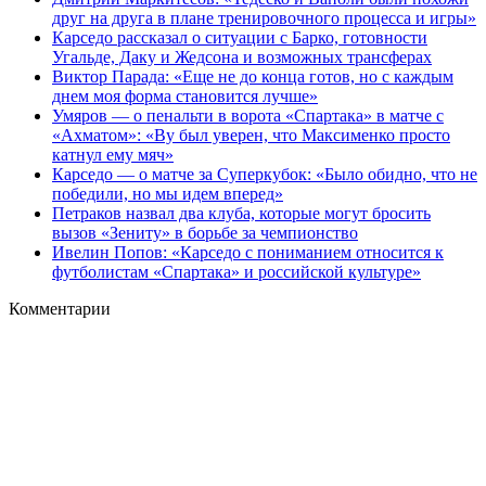
друг на друга в плане тренировочного процесса и игры»
Карседо рассказал о ситуации с Барко, готовности
Угальде, Даку и Жедсона и возможных трансферах
Виктор Парада: «Еще не до конца готов, но с каждым
днем моя форма становится лучше»
Умяров — о пенальти в ворота «Спартака» в матче с
«Ахматом»: «Ву был уверен, что Максименко просто
катнул ему мяч»
Карседо — о матче за Суперкубок: «Было обидно, что не
победили, но мы идем вперед»
Петраков назвал два клуба, которые могут бросить
вызов «Зениту» в борьбе за чемпионство
Ивелин Попов: «Карседо с пониманием относится к
футболистам «Спартака» и российской культуре»
Комментарии