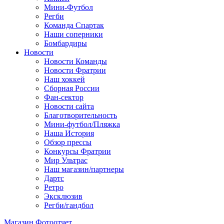
Мини-Футбол
Регби
Команда Спартак
Наши соперники
Бомбардиры
Новости
Новости Команды
Новости Фратрии
Наш хоккей
Сборная России
Фан-cектор
Новости сайта
Благотворительность
Мини-футбол/Пляжка
Наша История
Обзор прессы
Конкурсы Фратрии
Мир Ультрас
Наш магазин/партнеры
Дартс
Ретро
Эксклюзив
Регби/гандбол
Магазин
Фотоотчет