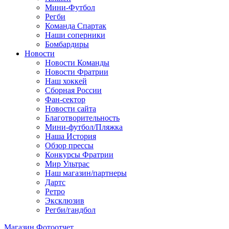
Мини-Футбол
Регби
Команда Спартак
Наши соперники
Бомбардиры
Новости
Новости Команды
Новости Фратрии
Наш хоккей
Сборная России
Фан-cектор
Новости сайта
Благотворительность
Мини-футбол/Пляжка
Наша История
Обзор прессы
Конкурсы Фратрии
Мир Ультрас
Наш магазин/партнеры
Дартс
Ретро
Эксклюзив
Регби/гандбол
Магазин
Фотоотчет