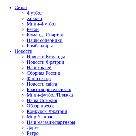
Сезон
Футбол
Хоккей
Мини-Футбол
Регби
Команда Спартак
Наши соперники
Бомбардиры
Новости
Новости Команды
Новости Фратрии
Наш хоккей
Сборная России
Фан-cектор
Новости сайта
Благотворительность
Мини-футбол/Пляжка
Наша История
Обзор прессы
Конкурсы Фратрии
Мир Ультрас
Наш магазин/партнеры
Дартс
Ретро