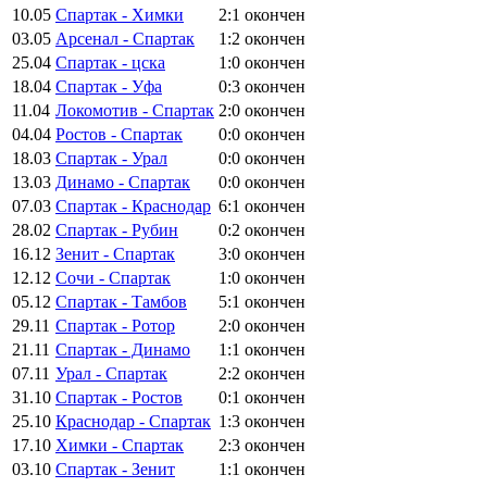
10.05
Спартак - Химки
2:1
окончен
03.05
Арсенал - Спартак
1:2
окончен
25.04
Спартак - цска
1:0
окончен
18.04
Спартак - Уфа
0:3
окончен
11.04
Локомотив - Спартак
2:0
окончен
04.04
Ростов - Спартак
0:0
окончен
18.03
Спартак - Урал
0:0
окончен
13.03
Динамо - Спартак
0:0
окончен
07.03
Спартак - Краснодар
6:1
окончен
28.02
Спартак - Рубин
0:2
окончен
16.12
Зенит - Спартак
3:0
окончен
12.12
Сочи - Спартак
1:0
окончен
05.12
Спартак - Тамбов
5:1
окончен
29.11
Спартак - Ротор
2:0
окончен
21.11
Спартак - Динамо
1:1
окончен
07.11
Урал - Спартак
2:2
окончен
31.10
Спартак - Ростов
0:1
окончен
25.10
Краснодар - Спартак
1:3
окончен
17.10
Химки - Спартак
2:3
окончен
03.10
Спартак - Зенит
1:1
окончен