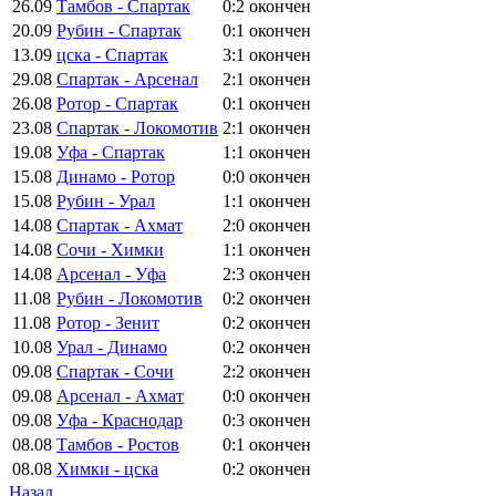
26.09
Тамбов - Спартак
0:2
окончен
20.09
Рубин - Спартак
0:1
окончен
13.09
цска - Спартак
3:1
окончен
29.08
Спартак - Арсенал
2:1
окончен
26.08
Ротор - Спартак
0:1
окончен
23.08
Спартак - Локомотив
2:1
окончен
19.08
Уфа - Спартак
1:1
окончен
15.08
Динамо - Ротор
0:0
окончен
15.08
Рубин - Урал
1:1
окончен
14.08
Спартак - Ахмат
2:0
окончен
14.08
Сочи - Химки
1:1
окончен
14.08
Арсенал - Уфа
2:3
окончен
11.08
Рубин - Локомотив
0:2
окончен
11.08
Ротор - Зенит
0:2
окончен
10.08
Урал - Динамо
0:2
окончен
09.08
Спартак - Сочи
2:2
окончен
09.08
Арсенал - Ахмат
0:0
окончен
09.08
Уфа - Краснодар
0:3
окончен
08.08
Тамбов - Ростов
0:1
окончен
08.08
Химки - цска
0:2
окончен
Назад