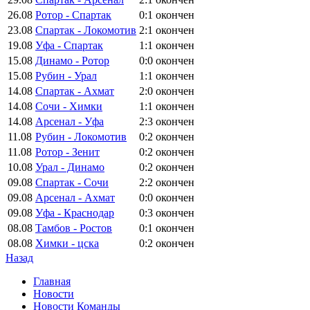
26.08
Ротор - Спартак
0:1
окончен
23.08
Спартак - Локомотив
2:1
окончен
19.08
Уфа - Спартак
1:1
окончен
15.08
Динамо - Ротор
0:0
окончен
15.08
Рубин - Урал
1:1
окончен
14.08
Спартак - Ахмат
2:0
окончен
14.08
Сочи - Химки
1:1
окончен
14.08
Арсенал - Уфа
2:3
окончен
11.08
Рубин - Локомотив
0:2
окончен
11.08
Ротор - Зенит
0:2
окончен
10.08
Урал - Динамо
0:2
окончен
09.08
Спартак - Сочи
2:2
окончен
09.08
Арсенал - Ахмат
0:0
окончен
09.08
Уфа - Краснодар
0:3
окончен
08.08
Тамбов - Ростов
0:1
окончен
08.08
Химки - цска
0:2
окончен
Назад
Главная
Новости
Новости Команды