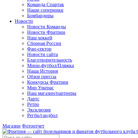
Команда Спартак
Наши соперники
Бомбардиры
Новости
Новости Команды
Новости Фратрии
Наш хоккей
Сборная России
Фан-cектор
Новости сайта
Благотворительность
Мини-футбол/Пляжка
Наша История
Обзор прессы
Конкурсы Фратрии
Мир Ультрас
Наш магазин/партнеры
Дартс
Ретро
Эксклюзив
Регби/гандбол
Магазин
Фотоотчет