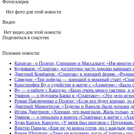
Фотогалерея
Нет фото для этой новости
Видео
Нет видео для этой новости
Поделиться в соцсетях
Похожие новости:
Кахигао - о Полехе, Сорокине и Массалыге: «Им многое 
Кудряшов: «Спартак» достаточно часто хорошо начинает се
Дмитрий Комбаров: «Спартак» в хорошей форме. «Родине
Самедов: «Три победы — хороший и мощный старт «Спарт
Кристиофер Ву о судействе в матче с «Ахматом»: «Было
Ву — о работе с Карседо: «Было очень много тактики, и 
Умяров — о будущем Барко в «Спартаке»: «Это дело игрок
Роман Павлюченко о Полехе: «Если все будет хорошо, то 
Дмитрий Маркитесов: «Тедеско и Ваноли были похожи др
Игорь Дмитриев: «Хорошо, что выиграли. Жаль только, чт
Умяров — о пенальти в ворота «Спартака» в матче с «Ах
Хуан Карлос Карседо: «У меня был разговор с Пруцевым. 
Виктор Парада: «Еще не до конца готов, но с каждым дн
Роман Шишкин: «Даже не вспомню, когда «Спартак» посл