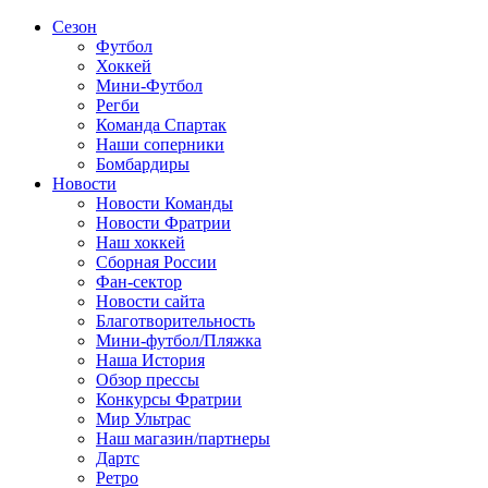
Сезон
Футбол
Хоккей
Мини-Футбол
Регби
Команда Спартак
Наши соперники
Бомбардиры
Новости
Новости Команды
Новости Фратрии
Наш хоккей
Сборная России
Фан-cектор
Новости сайта
Благотворительность
Мини-футбол/Пляжка
Наша История
Обзор прессы
Конкурсы Фратрии
Мир Ультрас
Наш магазин/партнеры
Дартс
Ретро