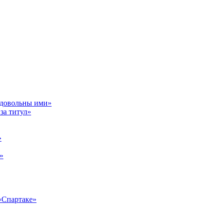
ь довольны ими»
за титул»
»
»
 «Спартаке»