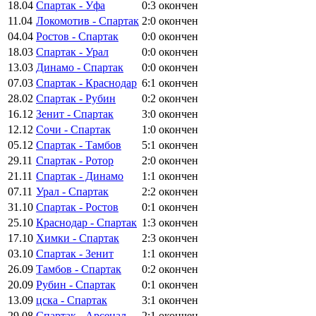
18.04
Спартак - Уфа
0:3
окончен
11.04
Локомотив - Спартак
2:0
окончен
04.04
Ростов - Спартак
0:0
окончен
18.03
Спартак - Урал
0:0
окончен
13.03
Динамо - Спартак
0:0
окончен
07.03
Спартак - Краснодар
6:1
окончен
28.02
Спартак - Рубин
0:2
окончен
16.12
Зенит - Спартак
3:0
окончен
12.12
Сочи - Спартак
1:0
окончен
05.12
Спартак - Тамбов
5:1
окончен
29.11
Спартак - Ротор
2:0
окончен
21.11
Спартак - Динамо
1:1
окончен
07.11
Урал - Спартак
2:2
окончен
31.10
Спартак - Ростов
0:1
окончен
25.10
Краснодар - Спартак
1:3
окончен
17.10
Химки - Спартак
2:3
окончен
03.10
Спартак - Зенит
1:1
окончен
26.09
Тамбов - Спартак
0:2
окончен
20.09
Рубин - Спартак
0:1
окончен
13.09
цска - Спартак
3:1
окончен
29.08
Спартак - Арсенал
2:1
окончен