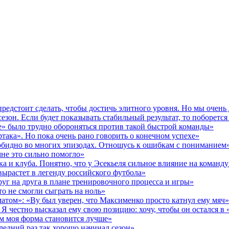
предстоит сделать, чтобы достичь элитного уровня. Но мы очен
зон. Если будет показывать стабильный результат, то поборется 
» было трудно обороняться против такой быстрой команды»
ака». Но пока очень рано говорить о конечном успехе»
 обидно во многих эпизодах. Отношусь к ошибкам с пониманием
мне это сильно помогло»
а и клуба. Понятно, что у Эсекьеля сильное влияние на команду
вырастет в легенду российского футбола»
уг на друга в плане тренировочного процесса и игры»
о не смогли сыграть на ноль»
матом»: «Ву был уверен, что Максименко просто катнул ему мяч»
Я честно высказал ему свою позицию: хочу, чтобы он остался в
ем моя форма становится лучше»
едний раз так хорошо начинал сезон»