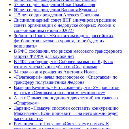
57 лет со дня рождения Ильи Цымбаларя
60 лет со дня рождения Василия Кулькова
115 лет со дня рождения Алексея Соколова
Дисциплинарный совет IIHF аннулировал решение
совета организации о недопуске сборных России к
соревнованиям сезона‑2026/27
Зобнин о Полехе: «Если хотим видеть российских
футболистов высокого уровня, то не будем их
возвышать»
В РФС сообщили, что рисков массового трансферного
запрета ФИФА для клубов нет
В РФС сообщили, что Соболев вызван на КДК по
итогам матча Суперкубка со «Спартаком»
94 года со дня рождения Анатолия Исаева
«Галатасарай» начал переговоры со «Спартаком» по
трансферу полузащитника Жедсона
Валерий Кечинов: «Есть сомнения, что Умяров готов
играть в «Севилье» и испанском чемпионате»
Алекс Гальченюк подпишет двухлетний контракт со
«Спартаком»
Дарвин: «Помазун способен составить конкуренцию
Максименко. Если прибавит — на него можно будет
рассчитывать»
Романцев — о Посуэло: «Светлая ему память. К
сожалению, в игре я его не видел — по годам не