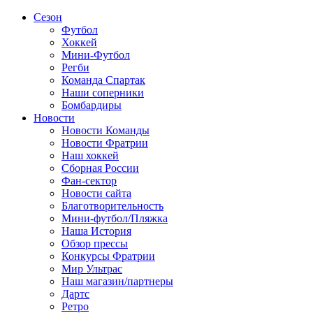
Сезон
Футбол
Хоккей
Мини-Футбол
Регби
Команда Спартак
Наши соперники
Бомбардиры
Новости
Новости Команды
Новости Фратрии
Наш хоккей
Сборная России
Фан-cектор
Новости сайта
Благотворительность
Мини-футбол/Пляжка
Наша История
Обзор прессы
Конкурсы Фратрии
Мир Ультрас
Наш магазин/партнеры
Дартс
Ретро