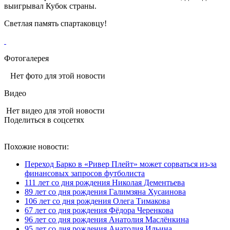
выигрывал Кубок страны.
Светлая память спартаковцу!
Фотогалерея
Нет фото для этой новости
Видео
Нет видео для этой новости
Поделиться в соцсетях
Похожие новости:
Переход Барко в «Ривер Плейт» может сорваться из‑за
финансовых запросов футболиста
111 лет со дня рождения Николая Дементьева
89 лет со дня рождения Галимзяна Хусаинова
106 лет со дня рождения Олега Тимакова
67 лет со дня рождения Фёдора Черенкова
96 лет со дня рождения Анатолия Маслёнкина
95 лет со дня рождения Анатолия Ильина