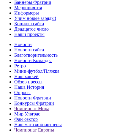
Баннеры Фратрии
Мероприятия
Информеры
Учим новые заряды!
Копилка сайта
Двадцатое число
Наши проекты
Новости
Новости сайта
Благотворительность
Новости Команды
Ретро
Мини-футбол/Пляжка
Наш хоккей
Обзор прессы
Наша История
Опросы
Новости Фратрии
Конкурсы Фратрии
Чемпионат Мира
Мир Ультрас
Фан-cектор
Наш магазин/партнеры
Чемпионат Европы