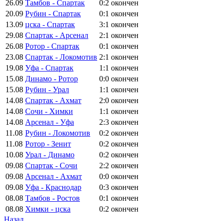
26.09
Тамбов - Спартак
0:2
окончен
20.09
Рубин - Спартак
0:1
окончен
13.09
цска - Спартак
3:1
окончен
29.08
Спартак - Арсенал
2:1
окончен
26.08
Ротор - Спартак
0:1
окончен
23.08
Спартак - Локомотив
2:1
окончен
19.08
Уфа - Спартак
1:1
окончен
15.08
Динамо - Ротор
0:0
окончен
15.08
Рубин - Урал
1:1
окончен
14.08
Спартак - Ахмат
2:0
окончен
14.08
Сочи - Химки
1:1
окончен
14.08
Арсенал - Уфа
2:3
окончен
11.08
Рубин - Локомотив
0:2
окончен
11.08
Ротор - Зенит
0:2
окончен
10.08
Урал - Динамо
0:2
окончен
09.08
Спартак - Сочи
2:2
окончен
09.08
Арсенал - Ахмат
0:0
окончен
09.08
Уфа - Краснодар
0:3
окончен
08.08
Тамбов - Ростов
0:1
окончен
08.08
Химки - цска
0:2
окончен
Назад