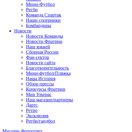
Мини-Футбол
Регби
Команда Спартак
Наши соперники
Бомбардиры
Новости
Новости Команды
Новости Фратрии
Наш хоккей
Сборная России
Фан-cектор
Новости сайта
Благотворительность
Мини-футбол/Пляжка
Наша История
Обзор прессы
Конкурсы Фратрии
Мир Ультрас
Наш магазин/партнеры
Дартс
Ретро
Эксклюзив
Регби/гандбол
Магазин
Фотоотчет