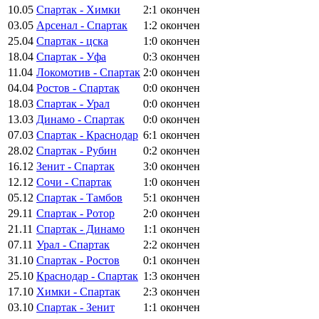
10.05
Спартак - Химки
2:1
окончен
03.05
Арсенал - Спартак
1:2
окончен
25.04
Спартак - цска
1:0
окончен
18.04
Спартак - Уфа
0:3
окончен
11.04
Локомотив - Спартак
2:0
окончен
04.04
Ростов - Спартак
0:0
окончен
18.03
Спартак - Урал
0:0
окончен
13.03
Динамо - Спартак
0:0
окончен
07.03
Спартак - Краснодар
6:1
окончен
28.02
Спартак - Рубин
0:2
окончен
16.12
Зенит - Спартак
3:0
окончен
12.12
Сочи - Спартак
1:0
окончен
05.12
Спартак - Тамбов
5:1
окончен
29.11
Спартак - Ротор
2:0
окончен
21.11
Спартак - Динамо
1:1
окончен
07.11
Урал - Спартак
2:2
окончен
31.10
Спартак - Ростов
0:1
окончен
25.10
Краснодар - Спартак
1:3
окончен
17.10
Химки - Спартак
2:3
окончен
03.10
Спартак - Зенит
1:1
окончен