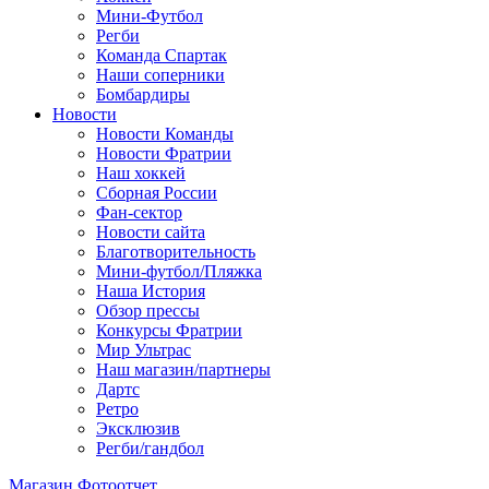
Мини-Футбол
Регби
Команда Спартак
Наши соперники
Бомбардиры
Новости
Новости Команды
Новости Фратрии
Наш хоккей
Сборная России
Фан-cектор
Новости сайта
Благотворительность
Мини-футбол/Пляжка
Наша История
Обзор прессы
Конкурсы Фратрии
Мир Ультрас
Наш магазин/партнеры
Дартс
Ретро
Эксклюзив
Регби/гандбол
Магазин
Фотоотчет