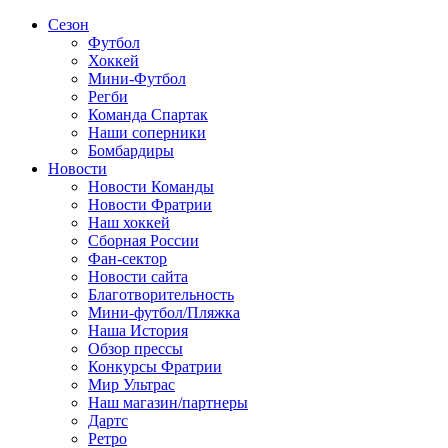
Сезон
Футбол
Хоккей
Мини-Футбол
Регби
Команда Спартак
Наши соперники
Бомбардиры
Новости
Новости Команды
Новости Фратрии
Наш хоккей
Сборная России
Фан-cектор
Новости сайта
Благотворительность
Мини-футбол/Пляжка
Наша История
Обзор прессы
Конкурсы Фратрии
Мир Ультрас
Наш магазин/партнеры
Дартс
Ретро