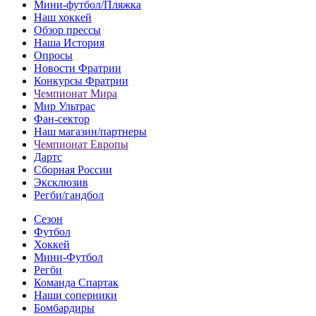
Мини-футбол/Пляжка
Наш хоккей
Обзор прессы
Наша История
Опросы
Новости Фратрии
Конкурсы Фратрии
Чемпионат Мира
Мир Ультрас
Фан-cектор
Наш магазин/партнеры
Чемпионат Европы
Дартс
Сборная России
Эксклюзив
Регби/гандбол
Сезон
Футбол
Хоккей
Мини-Футбол
Регби
Команда Спартак
Наши соперники
Бомбардиры