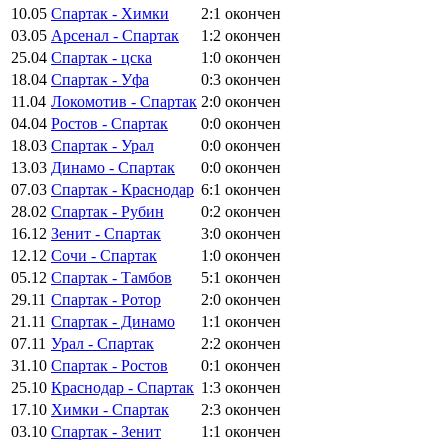
10.05
Спартак - Химки
2:1
окончен
03.05
Арсенал - Спартак
1:2
окончен
25.04
Спартак - цска
1:0
окончен
18.04
Спартак - Уфа
0:3
окончен
11.04
Локомотив - Спартак
2:0
окончен
04.04
Ростов - Спартак
0:0
окончен
18.03
Спартак - Урал
0:0
окончен
13.03
Динамо - Спартак
0:0
окончен
07.03
Спартак - Краснодар
6:1
окончен
28.02
Спартак - Рубин
0:2
окончен
16.12
Зенит - Спартак
3:0
окончен
12.12
Сочи - Спартак
1:0
окончен
05.12
Спартак - Тамбов
5:1
окончен
29.11
Спартак - Ротор
2:0
окончен
21.11
Спартак - Динамо
1:1
окончен
07.11
Урал - Спартак
2:2
окончен
31.10
Спартак - Ростов
0:1
окончен
25.10
Краснодар - Спартак
1:3
окончен
17.10
Химки - Спартак
2:3
окончен
03.10
Спартак - Зенит
1:1
окончен