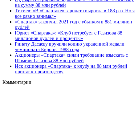
на сумму 88 млн рублей
Тигиев: «В «Спартаке» зарплата выросла в 188 раз. Но я
все равно занимал»
«Спартак» закончил 2021 год с убытком в 881 миллион
рублей
Юрист «Спартака»: «Клуб потребует с Газизова 88
миллионов рублей и проценты»
Ринату Дасаеву вручили копию украденной медали
чемпионата Европы 1988 года
Акционеры «Спартака» сняли требование взыскать с
Шамиля Газизова 88 млн рублей
Иск акционера «Спартака» к клубу на 88 млн рублей
принят к производству
Комментарии