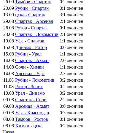
26.09
Тамбов - Спартак
0:2
окончен
20.09
Рубин - Спартак
0:1
окончен
13.09
цска - Спартак
3:1
окончен
29.08
Спартак - Арсенал
2:1
окончен
26.08
Ротор - Спартак
0:1
окончен
23.08
Спартак - Локомотив
2:1
окончен
19.08
Уфа - Спартак
1:1
окончен
15.08
Динамо - Ротор
0:0
окончен
15.08
Рубин - Урал
1:1
окончен
14.08
Спартак - Ахмат
2:0
окончен
14.08
Сочи - Химки
1:1
окончен
14.08
Арсенал - Уфа
2:3
окончен
11.08
Рубин - Локомотив
0:2
окончен
11.08
Ротор - Зенит
0:2
окончен
10.08
Урал - Динамо
0:2
окончен
09.08
Спартак - Сочи
2:2
окончен
09.08
Арсенал - Ахмат
0:0
окончен
09.08
Уфа - Краснодар
0:3
окончен
08.08
Тамбов - Ростов
0:1
окончен
08.08
Химки - цска
0:2
окончен
Назад