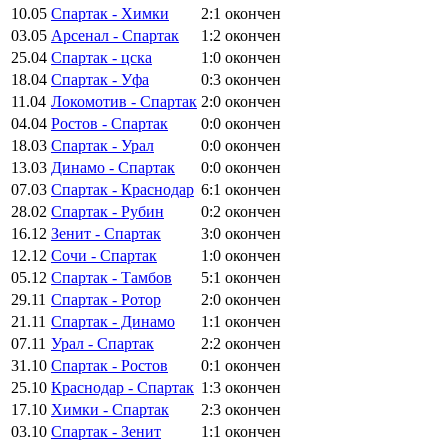
10.05
Спартак - Химки
2:1
окончен
03.05
Арсенал - Спартак
1:2
окончен
25.04
Спартак - цска
1:0
окончен
18.04
Спартак - Уфа
0:3
окончен
11.04
Локомотив - Спартак
2:0
окончен
04.04
Ростов - Спартак
0:0
окончен
18.03
Спартак - Урал
0:0
окончен
13.03
Динамо - Спартак
0:0
окончен
07.03
Спартак - Краснодар
6:1
окончен
28.02
Спартак - Рубин
0:2
окончен
16.12
Зенит - Спартак
3:0
окончен
12.12
Сочи - Спартак
1:0
окончен
05.12
Спартак - Тамбов
5:1
окончен
29.11
Спартак - Ротор
2:0
окончен
21.11
Спартак - Динамо
1:1
окончен
07.11
Урал - Спартак
2:2
окончен
31.10
Спартак - Ростов
0:1
окончен
25.10
Краснодар - Спартак
1:3
окончен
17.10
Химки - Спартак
2:3
окончен
03.10
Спартак - Зенит
1:1
окончен