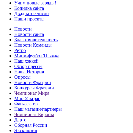
Учим новые заряды!
Копилка сайта
Двадцатое число
Наши проекты
Новости
Новости сайта
Благотворительность
Новости Команды
Ретро
Мини-футбол/Пляжка
Наш хоккей
Обзор прессы
Наша История
Опросы
Новости Фратрии
Конкурсы Фратрии
Чемпионат Мира
Мир Ультрас
Фан-cектор
Наш магазин/партнеры
Чемпионат Европы
Дартс
Сборная России
Эксклюзив