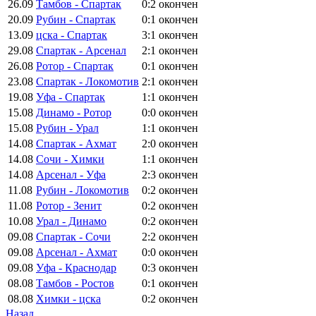
26.09
Тамбов - Спартак
0:2
окончен
20.09
Рубин - Спартак
0:1
окончен
13.09
цска - Спартак
3:1
окончен
29.08
Спартак - Арсенал
2:1
окончен
26.08
Ротор - Спартак
0:1
окончен
23.08
Спартак - Локомотив
2:1
окончен
19.08
Уфа - Спартак
1:1
окончен
15.08
Динамо - Ротор
0:0
окончен
15.08
Рубин - Урал
1:1
окончен
14.08
Спартак - Ахмат
2:0
окончен
14.08
Сочи - Химки
1:1
окончен
14.08
Арсенал - Уфа
2:3
окончен
11.08
Рубин - Локомотив
0:2
окончен
11.08
Ротор - Зенит
0:2
окончен
10.08
Урал - Динамо
0:2
окончен
09.08
Спартак - Сочи
2:2
окончен
09.08
Арсенал - Ахмат
0:0
окончен
09.08
Уфа - Краснодар
0:3
окончен
08.08
Тамбов - Ростов
0:1
окончен
08.08
Химки - цска
0:2
окончен
Назад