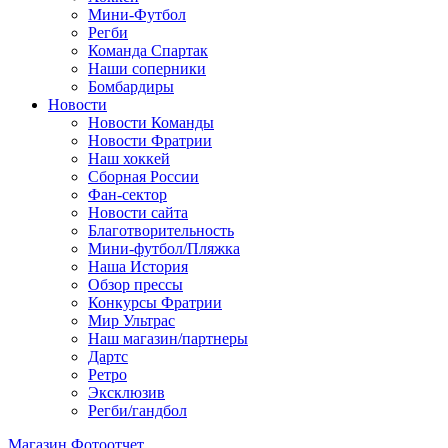
Мини-Футбол
Регби
Команда Спартак
Наши соперники
Бомбардиры
Новости
Новости Команды
Новости Фратрии
Наш хоккей
Сборная России
Фан-cектор
Новости сайта
Благотворительность
Мини-футбол/Пляжка
Наша История
Обзор прессы
Конкурсы Фратрии
Мир Ультрас
Наш магазин/партнеры
Дартс
Ретро
Эксклюзив
Регби/гандбол
Магазин
Фотоотчет