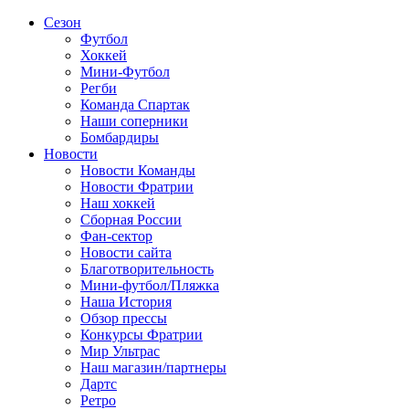
Сезон
Футбол
Хоккей
Мини-Футбол
Регби
Команда Спартак
Наши соперники
Бомбардиры
Новости
Новости Команды
Новости Фратрии
Наш хоккей
Сборная России
Фан-cектор
Новости сайта
Благотворительность
Мини-футбол/Пляжка
Наша История
Обзор прессы
Конкурсы Фратрии
Мир Ультрас
Наш магазин/партнеры
Дартс
Ретро