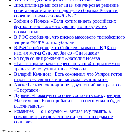
Дисциплинарный совет IIHF аннулировал решение
совета организации о недопуске сборных России к
соревнованиям сезона‑2026/27
Зобнин о Полехе: «Если хотим видеть российских
футболистов высокого уровня, то не будем их
возвышать»
В РФС сообщили, что рисков массового трансферного
запрета ФИФА для клубов нет
В РФС сообщили, что Соболев вызван на КДК по
итогам матча Суперкубка со «Спартаком»
94 года со дня рождения Анатолия Исаева
«Галатасарай» начал переговоры со «Спартаком» по
трансферу полузащитника Жедсона
Валерий Кечинов: «Есть сомнения, что Умяров готов
играть в «Севилье» и испанском чемпионате»
Алекс Гальченюк подпишет двухлетний контракт со
«Спартаком»
Дарвин: «Помазун способен составить конкуренцию
Максименко. Если прибавит — на него можно будет
рассчитывать»
Романцев — о Посуэло: «Светлая ему память. К
сожалению, в игре я его не видел — по годам не
совпало»
Комментарии