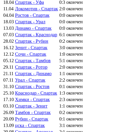
18.04
Спартак - Уфа
0:3
окончен
11.04
Локомотив - Спартак
2:0
окончен
04.04
Ростов - Спартак
0:0
окончен
18.03
Спартак - Урал
0:0
окончен
13.03
Динамо - Спартак
0:0
окончен
07.03
Спартак - Краснодар
6:1
окончен
28.02
Спартак - Рубин
0:2
окончен
16.12
Зенит - Спартак
3:0
окончен
12.12
Сочи - Спартак
1:0
окончен
05.12
Спартак - Тамбов
5:1
окончен
29.11
Спартак - Ротор
2:0
окончен
21.11
Спартак - Динамо
1:1
окончен
07.11
Урал - Спартак
2:2
окончен
31.10
Спартак - Ростов
0:1
окончен
25.10
Краснодар - Спартак
1:3
окончен
17.10
Химки - Спартак
2:3
окончен
03.10
Спартак - Зенит
1:1
окончен
26.09
Тамбов - Спартак
0:2
окончен
20.09
Рубин - Спартак
0:1
окончен
13.09
цска - Спартак
3:1
окончен
29.08
Спартак - Арсенал
2:1
окончен