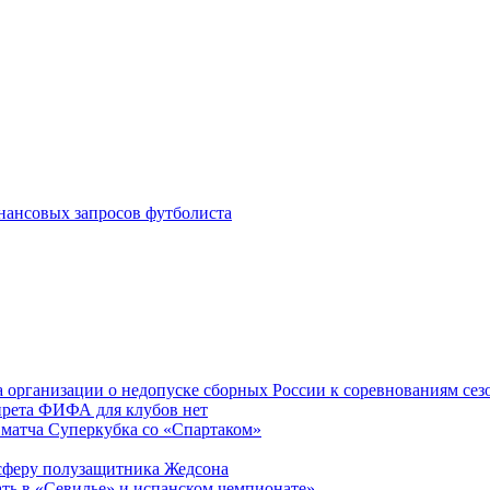
инансовых запросов футболиста
 организации о недопуске сборных России к соревнованиям сез
прета ФИФА для клубов нет
 матча Суперкубка со «Спартаком»
нсферу полузащитника Жедсона
ать в «Севилье» и испанском чемпионате»