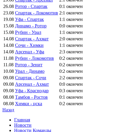
26.08
Ротор - Спартак
0:1
окончен
23.08
Спартак - Локомотив
2:1
окончен
19.08
Уфа - Спартак
1:1
окончен
15.08
Динамо - Ротор
0:0
окончен
15.08
Рубин - Урал
1:1
окончен
14.08
Спартак - Ахмат
2:0
окончен
14.08
Сочи - Химки
1:1
окончен
14.08
Арсенал - Уфа
2:3
окончен
11.08
Рубин - Локомотив
0:2
окончен
11.08
Ротор - Зенит
0:2
окончен
10.08
Урал - Динамо
0:2
окончен
09.08
Спартак - Сочи
2:2
окончен
09.08
Арсенал - Ахмат
0:0
окончен
09.08
Уфа - Краснодар
0:3
окончен
08.08
Тамбов - Ростов
0:1
окончен
08.08
Химки - цска
0:2
окончен
Назад
Главная
Новости
Новости Команды