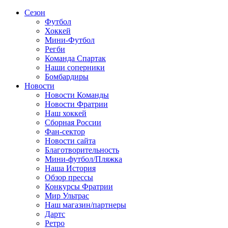
Сезон
Футбол
Хоккей
Мини-Футбол
Регби
Команда Спартак
Наши соперники
Бомбардиры
Новости
Новости Команды
Новости Фратрии
Наш хоккей
Сборная России
Фан-cектор
Новости сайта
Благотворительность
Мини-футбол/Пляжка
Наша История
Обзор прессы
Конкурсы Фратрии
Мир Ультрас
Наш магазин/партнеры
Дартс
Ретро