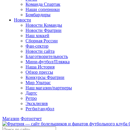
Команда Спартак
Наши соперники
Бомбардиры
Новости
Новости Команды
Новости Фратрии
Наш хоккей
Сборная России
Фан-cектор
Новости сайта
Благотворительность
Мини-футбол/Пляжка
Наша История
Обзор прессы
Конкурсы Фратрии
Мир Ультрас
Наш магазин/партнеры
Дартс
Ретро
Эксклюзив
Регби/гандбол
Магазин
Фотоотчет