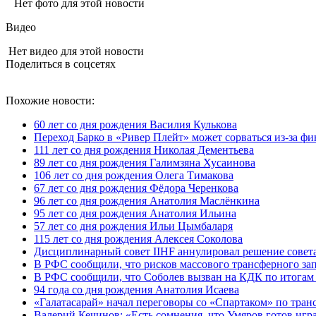
Нет фото для этой новости
Видео
Нет видео для этой новости
Поделиться в соцсетях
Похожие новости:
60 лет со дня рождения Василия Кулькова
Переход Барко в «Ривер Плейт» может сорваться из‑за ф
111 лет со дня рождения Николая Дементьева
89 лет со дня рождения Галимзяна Хусаинова
106 лет со дня рождения Олега Тимакова
67 лет со дня рождения Фёдора Черенкова
96 лет со дня рождения Анатолия Маслёнкина
95 лет со дня рождения Анатолия Ильина
57 лет со дня рождения Ильи Цымбаларя
115 лет со дня рождения Алексея Соколова
Дисциплинарный совет IIHF аннулировал решение совета
В РФС сообщили, что рисков массового трансферного за
В РФС сообщили, что Соболев вызван на КДК по итогам
94 года со дня рождения Анатолия Исаева
«Галатасарай» начал переговоры со «Спартаком» по тра
Валерий Кечинов: «Есть сомнения, что Умяров готов игр