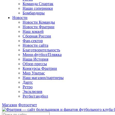
Команда Спартак
Наши соперники
Бомбардиры
Новости
Новости Команды
Новости Фратрии
Наш хоккей
Сборная России
Фан-cектор
Новости сайта
Благотворительность
Мини-футбол/Пляжка
Наша История
Обзор прессы
Конкурсы Фратрии
Мир Ультрас
Наш магазин/партнеры
Дартс
Ретро
Эксклюзив
Регби/гандбол
Магазин
Фотоотчет