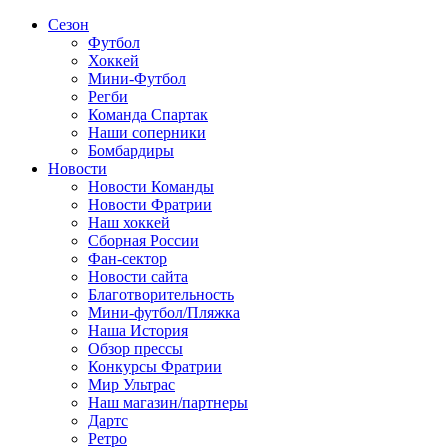
Сезон
Футбол
Хоккей
Мини-Футбол
Регби
Команда Спартак
Наши соперники
Бомбардиры
Новости
Новости Команды
Новости Фратрии
Наш хоккей
Сборная России
Фан-cектор
Новости сайта
Благотворительность
Мини-футбол/Пляжка
Наша История
Обзор прессы
Конкурсы Фратрии
Мир Ультрас
Наш магазин/партнеры
Дартс
Ретро