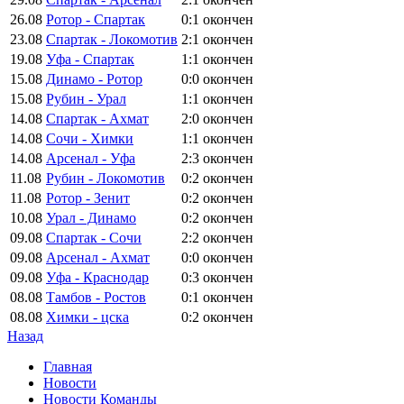
26.08
Ротор - Спартак
0:1
окончен
23.08
Спартак - Локомотив
2:1
окончен
19.08
Уфа - Спартак
1:1
окончен
15.08
Динамо - Ротор
0:0
окончен
15.08
Рубин - Урал
1:1
окончен
14.08
Спартак - Ахмат
2:0
окончен
14.08
Сочи - Химки
1:1
окончен
14.08
Арсенал - Уфа
2:3
окончен
11.08
Рубин - Локомотив
0:2
окончен
11.08
Ротор - Зенит
0:2
окончен
10.08
Урал - Динамо
0:2
окончен
09.08
Спартак - Сочи
2:2
окончен
09.08
Арсенал - Ахмат
0:0
окончен
09.08
Уфа - Краснодар
0:3
окончен
08.08
Тамбов - Ростов
0:1
окончен
08.08
Химки - цска
0:2
окончен
Назад
Главная
Новости
Новости Команды