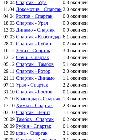
18.04
Спартак - Уфа
0:3
окончен
11.04
Локомотив - Спартак
2:0
окончен
04.04
Ростов - Спартак
0:0
окончен
18.03
Спартак - Урал
0:0
окончен
13.03
Динамо - Спартак
0:0
окончен
07.03
Спартак - Краснодар
6:1
окончен
28.02
Спартак - Рубин
0:2
окончен
16.12
Зенит - Спартак
3:0
окончен
12.12
Сочи - Спартак
1:0
окончен
05.12
Спартак - Тамбов
5:1
окончен
29.11
Спартак - Ротор
2:0
окончен
21.11
Спартак - Динамо
1:1
окончен
07.11
Урал - Спартак
2:2
окончен
31.10
Спартак - Ростов
0:1
окончен
25.10
Краснодар - Спартак
1:3
окончен
17.10
Химки - Спартак
2:3
окончен
03.10
Спартак - Зенит
1:1
окончен
26.09
Тамбов - Спартак
0:2
окончен
20.09
Рубин - Спартак
0:1
окончен
13.09
цска - Спартак
3:1
окончен
29.08
Спартак - Арсенал
2:1
окончен