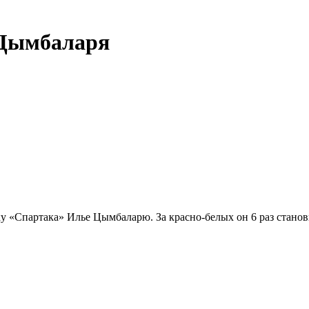
 Цымбаларя
у «Спартака» Илье Цымбаларю. За красно-белых он 6 раз стано