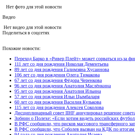
Нет фото для этой новости
Видео
Нет видео для этой новости
Поделиться в соцсетях
Похожие новости:
Переход Барко в «Ривер Плейт» может сорваться из‑за ф
111 лет со дня рождения Николая Дементьева
89 лет со дня рождения Галимзяна Хусаинова
106 лет со дня рождения Олега Тимакова
67 лет со дня рождения Фёдора Черенкова
96 лет со дня рождения Анатолия Маслёнкина
95 лет со дня рождения Анатолия Ильина
57 лет со дня рождения Ильи Цымбаларя
60 лет со дня рождения Василия Кулькова
115 лет со дня рождения Алексея Соколова
Дисциплинарный совет IIHF аннулировал решение совета
Зобнин о Полехе: «Если хотим видеть российских футбол
В РФС сообщили, что рисков массового трансферного за
В РФС сообщили, что Соболев вызван на КДК по итогам
94 года со дня рождения Анатолия Исаева