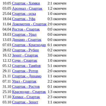
10.05
Спартак - Химки
2:1
окончен
03.05
Арсенал - Спартак
1:2
окончен
25.04
Спартак - цска
1:0
окончен
18.04
Спартак - Уфа
0:3
окончен
11.04
Локомотив - Спартак
2:0
окончен
04.04
Ростов - Спартак
0:0
окончен
18.03
Спартак - Урал
0:0
окончен
13.03
Динамо - Спартак
0:0
окончен
07.03
Спартак - Краснодар
6:1
окончен
28.02
Спартак - Рубин
0:2
окончен
16.12
Зенит - Спартак
3:0
окончен
12.12
Сочи - Спартак
1:0
окончен
05.12
Спартак - Тамбов
5:1
окончен
29.11
Спартак - Ротор
2:0
окончен
21.11
Спартак - Динамо
1:1
окончен
07.11
Урал - Спартак
2:2
окончен
31.10
Спартак - Ростов
0:1
окончен
25.10
Краснодар - Спартак
1:3
окончен
17.10
Химки - Спартак
2:3
окончен
03.10
Спартак - Зенит
1:1
окончен