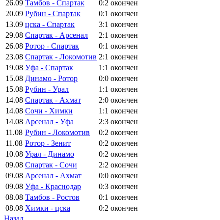
26.09
Тамбов - Спартак
0:2
окончен
20.09
Рубин - Спартак
0:1
окончен
13.09
цска - Спартак
3:1
окончен
29.08
Спартак - Арсенал
2:1
окончен
26.08
Ротор - Спартак
0:1
окончен
23.08
Спартак - Локомотив
2:1
окончен
19.08
Уфа - Спартак
1:1
окончен
15.08
Динамо - Ротор
0:0
окончен
15.08
Рубин - Урал
1:1
окончен
14.08
Спартак - Ахмат
2:0
окончен
14.08
Сочи - Химки
1:1
окончен
14.08
Арсенал - Уфа
2:3
окончен
11.08
Рубин - Локомотив
0:2
окончен
11.08
Ротор - Зенит
0:2
окончен
10.08
Урал - Динамо
0:2
окончен
09.08
Спартак - Сочи
2:2
окончен
09.08
Арсенал - Ахмат
0:0
окончен
09.08
Уфа - Краснодар
0:3
окончен
08.08
Тамбов - Ростов
0:1
окончен
08.08
Химки - цска
0:2
окончен
Назад