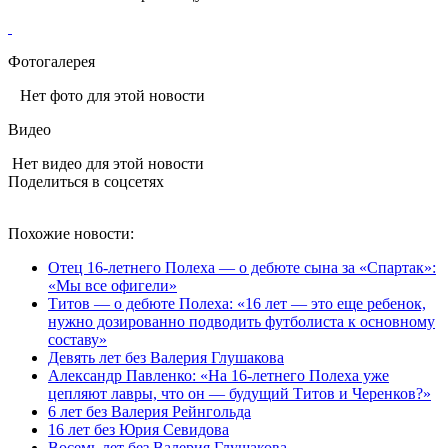
Фотогалерея
Нет фото для этой новости
Видео
Нет видео для этой новости
Поделиться в соцсетях
Похожие новости:
Отец 16-летнего Полеха — о дебюте сына за «Спартак»:
«Мы все офигели»
Титов — о дебюте Полеха: «16 лет — это еще ребенок,
нужно дозированно подводить футболиста к основному
составу»
Девять лет без Валерия Глушакова
Александр Павленко: «На 16-летнего Полеха уже
цепляют лавры, что он — будущий Титов и Черенков?»
6 лет без Валерия Рейнгольда
16 лет без Юрия Севидова
Восемь лет без Валерия Глушакова