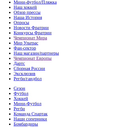
Мини-футбол/Пляжка
Наш хоккей
Обзор прессы
Наша История
Опросы
Новости Фратрии
Конкурсы Фратрии
Чемпионат Мира
Мир Ультрас
Фан-cектор
Наш магазин/партнеры
Чемпионат Европы
Дартс
Сборная России
Эксклюзив
Регби/гандбол
Сезон
Футбол
Хоккей
Мини-Футбол
Регби
Команда Спартак
Наши соперники
Бомбардиры