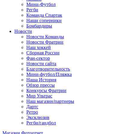
Мини-Футбол
Регби
Команда Спартак
Наши соперники
Бомбардиры
Новости
Новости Команды
Новости Фратрии
Наш хоккей
Сборная России
Фан-cектор
Новости сайта
Благотворительность
Мини-футбол/Пляжка
Наша История
Обзор прессы
Конкурсы Фратрии
Мир Ультрас
Наш магазин/партнеры
Дартс
Ретро
Эксклюзив
Регби/гандбол
Магазин
Фотоотчет