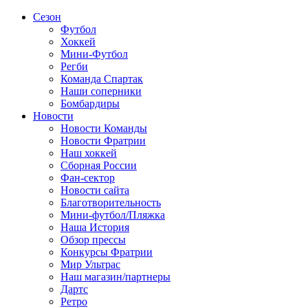
Сезон
Футбол
Хоккей
Мини-Футбол
Регби
Команда Спартак
Наши соперники
Бомбардиры
Новости
Новости Команды
Новости Фратрии
Наш хоккей
Сборная России
Фан-cектор
Новости сайта
Благотворительность
Мини-футбол/Пляжка
Наша История
Обзор прессы
Конкурсы Фратрии
Мир Ультрас
Наш магазин/партнеры
Дартс
Ретро