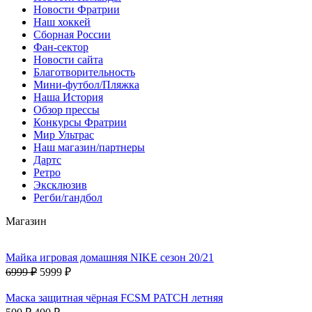
Новости Фратрии
Наш хоккей
Сборная России
Фан-cектор
Новости сайта
Благотворительность
Мини-футбол/Пляжка
Наша История
Обзор прессы
Конкурсы Фратрии
Мир Ультрас
Наш магазин/партнеры
Дартс
Ретро
Эксклюзив
Регби/гандбол
Магазин
Майка игровая домашняя NIKE сезон 20/21
6999 ₽
5999 ₽
Маска защитная чёрная FCSM PATCH летняя