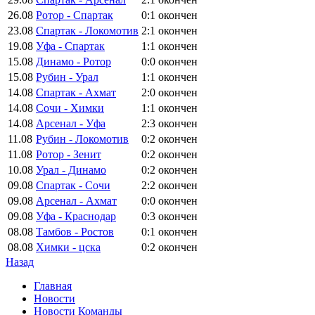
26.08
Ротор - Спартак
0:1
окончен
23.08
Спартак - Локомотив
2:1
окончен
19.08
Уфа - Спартак
1:1
окончен
15.08
Динамо - Ротор
0:0
окончен
15.08
Рубин - Урал
1:1
окончен
14.08
Спартак - Ахмат
2:0
окончен
14.08
Сочи - Химки
1:1
окончен
14.08
Арсенал - Уфа
2:3
окончен
11.08
Рубин - Локомотив
0:2
окончен
11.08
Ротор - Зенит
0:2
окончен
10.08
Урал - Динамо
0:2
окончен
09.08
Спартак - Сочи
2:2
окончен
09.08
Арсенал - Ахмат
0:0
окончен
09.08
Уфа - Краснодар
0:3
окончен
08.08
Тамбов - Ростов
0:1
окончен
08.08
Химки - цска
0:2
окончен
Назад
Главная
Новости
Новости Команды