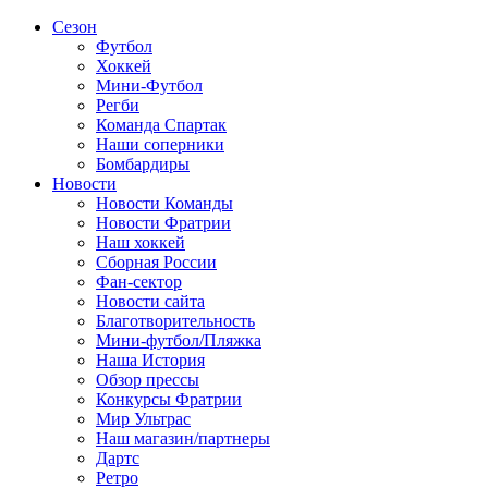
Сезон
Футбол
Хоккей
Мини-Футбол
Регби
Команда Спартак
Наши соперники
Бомбардиры
Новости
Новости Команды
Новости Фратрии
Наш хоккей
Сборная России
Фан-cектор
Новости сайта
Благотворительность
Мини-футбол/Пляжка
Наша История
Обзор прессы
Конкурсы Фратрии
Мир Ультрас
Наш магазин/партнеры
Дартс
Ретро