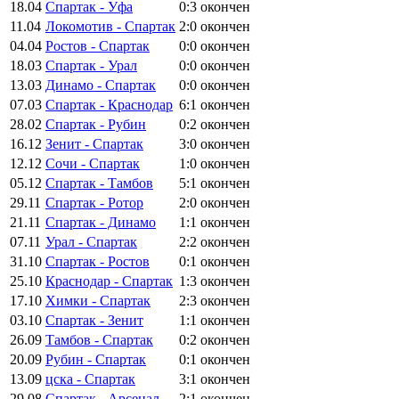
18.04
Спартак - Уфа
0:3
окончен
11.04
Локомотив - Спартак
2:0
окончен
04.04
Ростов - Спартак
0:0
окончен
18.03
Спартак - Урал
0:0
окончен
13.03
Динамо - Спартак
0:0
окончен
07.03
Спартак - Краснодар
6:1
окончен
28.02
Спартак - Рубин
0:2
окончен
16.12
Зенит - Спартак
3:0
окончен
12.12
Сочи - Спартак
1:0
окончен
05.12
Спартак - Тамбов
5:1
окончен
29.11
Спартак - Ротор
2:0
окончен
21.11
Спартак - Динамо
1:1
окончен
07.11
Урал - Спартак
2:2
окончен
31.10
Спартак - Ростов
0:1
окончен
25.10
Краснодар - Спартак
1:3
окончен
17.10
Химки - Спартак
2:3
окончен
03.10
Спартак - Зенит
1:1
окончен
26.09
Тамбов - Спартак
0:2
окончен
20.09
Рубин - Спартак
0:1
окончен
13.09
цска - Спартак
3:1
окончен
29.08
Спартак - Арсенал
2:1
окончен