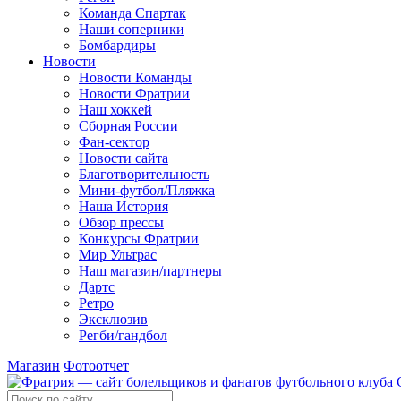
Команда Спартак
Наши соперники
Бомбардиры
Новости
Новости Команды
Новости Фратрии
Наш хоккей
Сборная России
Фан-cектор
Новости сайта
Благотворительность
Мини-футбол/Пляжка
Наша История
Обзор прессы
Конкурсы Фратрии
Мир Ультрас
Наш магазин/партнеры
Дартс
Ретро
Эксклюзив
Регби/гандбол
Магазин
Фотоотчет