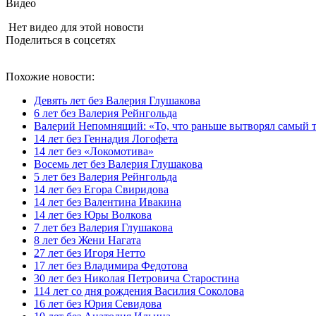
Видео
Нет видео для этой новости
Поделиться в соцсетях
Похожие новости:
Девять лет без Валерия Глушакова
6 лет без Валерия Рейнгольда
Валерий Непомнящий: «То, что раньше вытворял самый т
14 лет без Геннадия Логофета
14 лет без «Локомотива»
Восемь лет без Валерия Глушакова
5 лет без Валерия Рейнгольда
14 лет без Егора Свиридова
14 лет без Валентина Ивакина
14 лет без Юры Волкова
7 лет без Валерия Глушакова
8 лет без Жени Нагата
27 лет без Игоря Нетто
17 лет без Владимира Федотова
30 лет без Николая Петровича Старостина
114 лет со дня рождения Василия Соколова
16 лет без Юрия Севидова